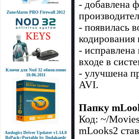
- добавлена 
ZoneAlarm PRO Firewall 2012
производител
- появилась 
кодирования 
- исправлена
входе в систе
Ключи для Nod 32 обновление
- улучшена п
10.06.2011
AVI.
Папку mLook
Код: ~/Movies
mLooks2 став
Auslogics Driver Updater v1.14.0
RePack+Portable by Dodakaedr