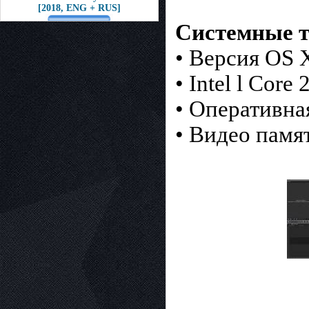
[2018, ENG + RUS]
Системные т
• Версия OS 
• Intel l Cor
• Оперативна
• Видео памя