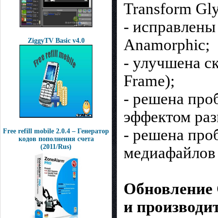
Transform Gl
- исправлены
Anamorphic;
ZiggyTV Basic v4.0
- улучшена с
Frame);
- решена про
эффектом разм
- решена про
Free refill mobile 2.0.4 – Генератор
кодов пополнения счета
(2011/Rus)
медиафайлов 
Обновление 
и производит