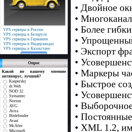
• Двойное ок
• Многоканал
• Более гибк
VPS серверы в России
VPS серверы в Беларуси
• Упрощенны
VPS серверы в Германии
VPS серверы в Нидерландах
• Экспорт фр
VPS серверы в Казахстане
• Усовершен
Опрос
• Маркеры ча
Какой по вашему мнению
антивирус, лучший?
• Быстрое со
Kaspersky
dr.Web
NOD 32
• Усовершенс
Symantec
Norton
• Выборочное
AVG
Avira
• Постоянные
Bitdefender
Avast
• XML 1.2, и
McAfee
Microsoft