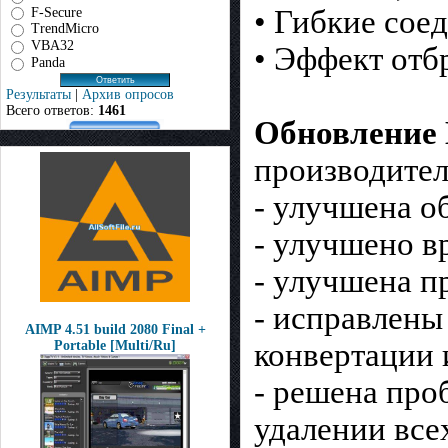
• Гибкие сое
F-Secure
TrendMicro
VBA32
• Эффект отб
Panda
Результаты
|
Архив опросов
Всего ответов:
1461
Обновление 
производител
- улучшена о
- улучшено в
- улучшена п
- исправлены
AIMP 4.51 build 2080 Final +
конвертации 
Portable [Multi/Ru]
- решена про
удалении все