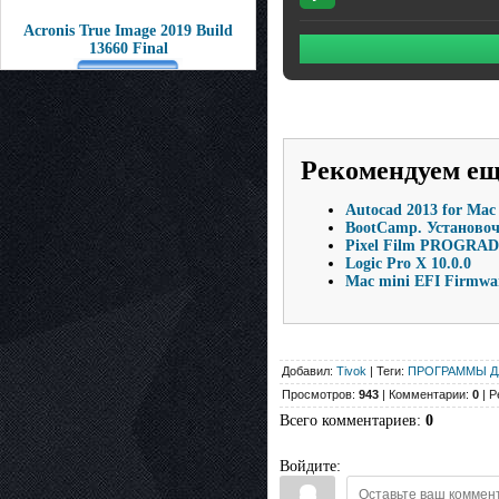
Acronis True Image 2019 Build
13660 Final
Рекомендуем е
Autocad 2013 for Mac
BootCamp. Установочн
Pixel Film PROGRADE 
Logic Pro X 10.0.0
Mac mini EFI Firmwar
Добавил:
Tivok
| Теги:
ПРОГРАММЫ Д
Просмотров:
943
| Комментарии:
0
| Р
Всего комментариев
:
0
Войдите: