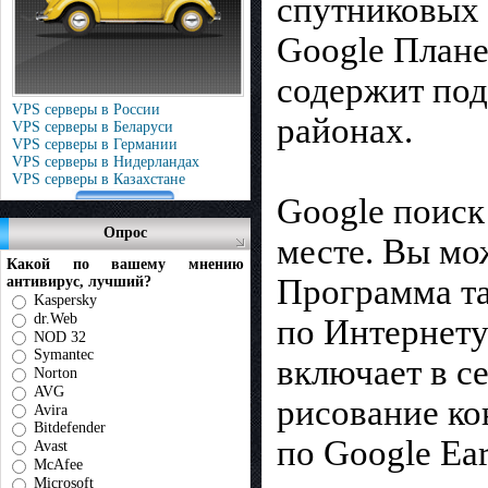
спутниковых 
Google Плане
содержит под
VPS серверы в России
районах.
VPS серверы в Беларуси
VPS серверы в Германии
VPS серверы в Нидерландах
VPS серверы в Казахстане
Google поиск
Опрос
месте. Вы мо
Какой по вашему мнению
Программа та
антивирус, лучший?
Kaspersky
dr.Web
по Интернету
NOD 32
Symantec
включает в с
Norton
AVG
рисование ко
Avira
Bitdefender
по Google Ea
Avast
McAfee
Microsoft