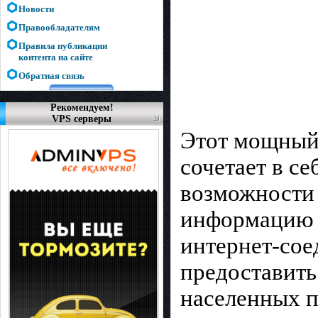
Новости
Правообладателям
Правила публикации
контента на сайте
Обратная связь
Рекомендуем!
VPS серверы
Этот мощный 
сочетает в се
возможности 
информацию д
интернет-сое
предоставить
населенных п