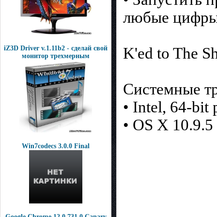
любые цифры
iZ3D Driver v.1.11b2 - сделай свой
K'ed to The S
монитор трехмерным
Системные тр
• Intel, 64-bit
• OS X 10.9.5 
Win7codecs 3.0.0 Final
Google Chrome 12.0.731.0 Canary