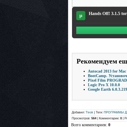
Hands Off! 3.1.5 to
µ
Рекомендуем е
Autocad 2013 for Mac
BootCamp. Установочн
Pixel Film PROGRADE 
Logic Pro X 10.0.0
Google Earth 6.0.3.21
Добавил:
Tivok
| Теги:
ПРОГРАММЫ Д
Просмотров:
564
| Комментарии:
0
| Р
Всего комментариев
:
0