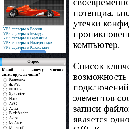
своевременно
потенциально
утечки конфи
VPS серверы в России
проникновен
VPS серверы в Беларуси
VPS серверы в Германии
компьютер.
VPS серверы в Нидерландах
VPS серверы в Казахстане
Опрос
Список ключе
Какой по вашему мнению
возможность
антивирус, лучший?
Kaspersky
dr.Web
подключений 
NOD 32
Symantec
элементов co
Norton
AVG
записи файло
Avira
Bitdefender
является одн
Avast
McAfee
Microsoft