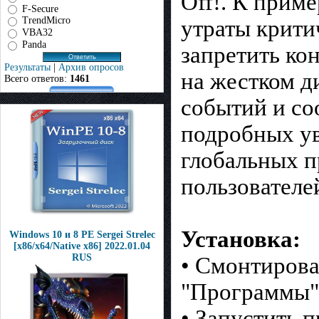
Off!. К прим
F-Secure
TrendMicro
утраты крити
VBA32
Panda
запретить ко
Результаты
|
Архив опросов
на жестком ди
Всего ответов:
1461
событий и с
подробных ув
глобальных п
пользователе
Установка:
Windows 10 и 8 PE Sergei Strelec
[x86/x64/Native x86] 2022.01.04
RUS
• Смонтирова
"Программы"
• Запустить 