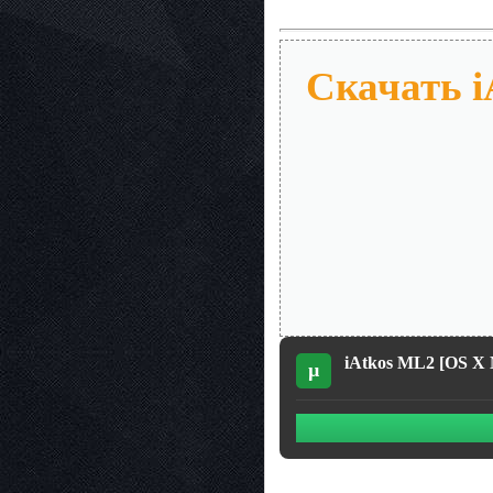
Скачать i
iAtkos ML2 [OS X 
µ