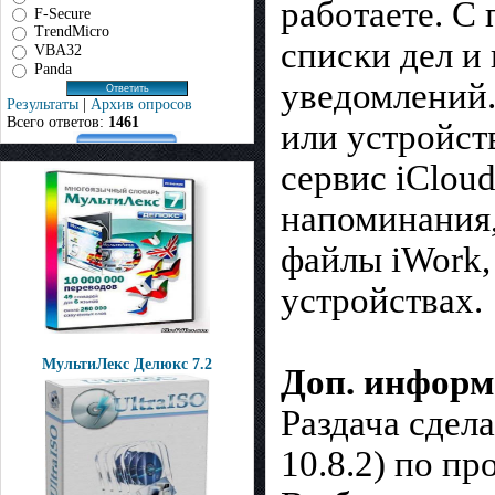
работаете. С
F-Secure
TrendMicro
списки дел и
VBA32
Panda
уведомлений.
Результаты
|
Архив опросов
Всего ответов:
1461
или устройст
сервис iCloud
напоминания,
файлы iWork,
устройствах.
МультиЛекс Делюкс 7.2
Доп. информ
Раздача сдел
10.8.2) по п