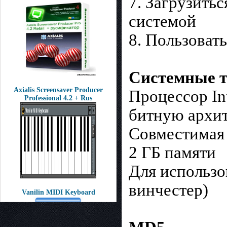
7. Загрузитьс
системой
8. Пользоват
Системные т
Axialis Screensaver Producer
Процессор In
Professional 4.2 + Rus
битную архит
Совместимая
2 ГБ памяти
Для использо
винчестер)
Vanilin MIDI Keyboard