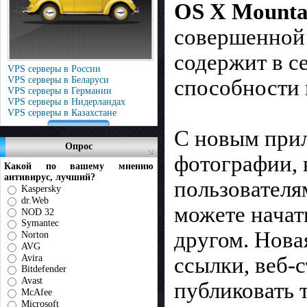
OS X Mounta
совершенной 
содержит в с
VPS серверы в России
VPS серверы в Беларуси
способности 
VPS серверы в Германии
VPS серверы в Нидерландах
VPS серверы в Казахстане
С новым прил
Опрос
фотографии, 
Какой по вашему мнению
антивирус, лучший?
пользователям
Kaspersky
dr.Web
можете начат
NOD 32
Symantec
другом. Нова
Norton
AVG
Avira
ссылки, веб-
Bitdefender
Avast
публиковать 
McAfee
Microsoft