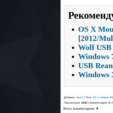
Рекоменд
OS X Moun
[2012/Mul
Wolf USB 
Windows 7
USB Reani
Windows X
Добавил:
rbus7
| Теги:
ОС и сборки
,
M
Просмотров:
1543
| Комментарии:
0
| 
Всего комментариев
:
0