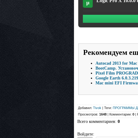
Logic Pro X 10.0.0 
µ
Рекомендуем е
Autocad 2013 for Mac
BootCamp. Установочн
Pixel Film PROGRADE 
Google Earth 6.0.3.21
Mac mini EFI Firmwar
Добавил:
Tivok
| Теги:
ПРОГРАММЫ Д
Просмотров:
1648
| Комментарии:
0
| 
Всего комментариев
:
0
Войдите: