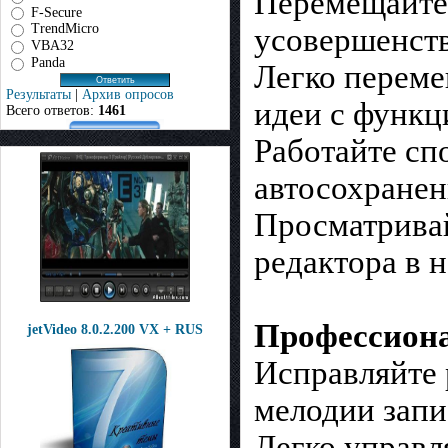
Перемещайте,
F-Secure
TrendMicro
усовершенст
VBA32
Panda
Легко переме
Результаты
|
Архив опросов
идеи с функц
Всего ответов:
1461
Работайте сп
автосохранен
Просматривай
редактора в 
Профессиона
jetVideo 8.0.2.200 VX + RUS
Исправляйте 
мелодии запи
Легко управл