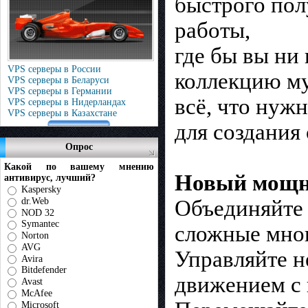
быстрого пол
работы,
где бы вы ни
VPS серверы в России
коллекцию му
VPS серверы в Беларуси
VPS серверы в Германии
всё, что нуж
VPS серверы в Нидерландах
VPS серверы в Казахстане
для создания
Опрос
Какой по вашему мнению
Новый мощн
антивирус, лучший?
Kaspersky
dr.Web
Объединяйте 
NOD 32
Symantec
сложные мног
Norton
AVG
Управляйте н
Avira
Bitdefender
движением с 
Avast
McAfee
Microsoft