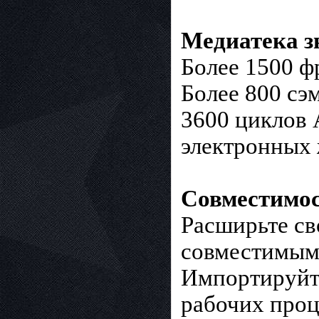
Медиатека з
Более 1500 ф
Более 800 сэ
3600 циклов 
электронных 
Совместимо
Расширьте св
совместимыми
Импортируйт
рабочих проце