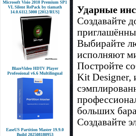
Microsoft Visio 2010 Premium SP1
Ударные ин
VL Silent RePack by tiamath
14.0.6112.5000 [2012/RUS]
Создавайте д
приглашённы
Выбирайте лю
исполняют м
Постройте со
BlazeVideo HDTV Player
Professional v6.6 Multilingual
Kit Designer
сэмплирован
профессиона
больших бара
Создавайте э
EaseUS Partition Master 19.9.0
Build 202508180953