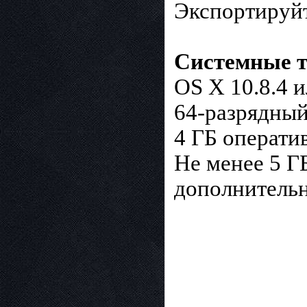
Экспортируйт
Системные т
OS X 10.8.4 
64-разрядный
4 ГБ операти
Не менее 5 Г
дополнительн