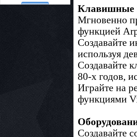
Клавишные 
Мгновенно пр
функцией Arp
Создавайте и
используя де
Создавайте к
80-х годов, и
Играйте на р
функциями Vin
Оборудовани
Создавайте с