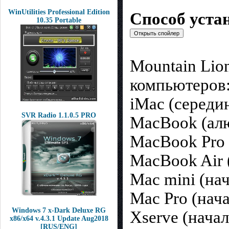
WinUtilities Professional Edition
Cпособ уста
10.35 Portable
Mountain Lio
компьютеров
iMac (середи
SVR Radio 1.1.0.5 PRO
MacBook (алю
MacBook Pro 
MacBook Air 
Mac mini (на
Mac Pro (нач
Windows 7 x-Dark Deluxe RG
Xserve (начал
x86/x64 v.4.3.1 Update Aug2018
[RUS/ENG]