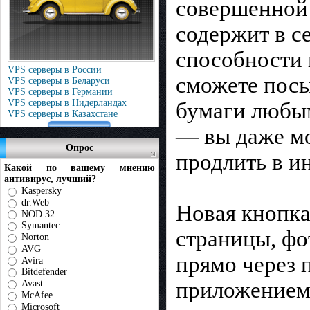
совершенной 
содержит в с
способности
VPS серверы в России
сможете посы
VPS серверы в Беларуси
VPS серверы в Германии
VPS серверы в Нидерландах
бумаги любым
VPS серверы в Казахстане
— вы даже мо
Опрос
продлить в и
Какой по вашему мнению
антивирус, лучший?
Kaspersky
dr.Web
Новая кнопка
NOD 32
Symantec
страницы, фо
Norton
AVG
прямо через 
Avira
Bitdefender
приложением 
Avast
McAfee
Microsoft