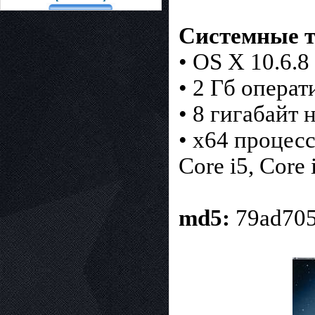
Системные т
• OS X 10.6.8
• 2 Гб операт
• 8 гигабайт 
• x64 процесс
Core i5, Core
md5:
79ad705