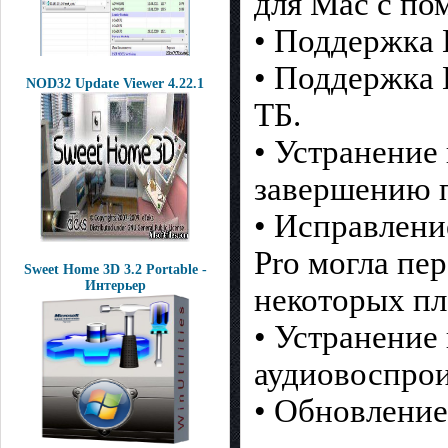
для Mac с по
• Поддержка 
• Поддержка 
NOD32 Update Viewer 4.22.1
ТБ.
• Устранение
завершению п
• Исправлени
Pro могла пе
Sweet Home 3D 3.2 Portable -
Интерьер
некоторых пл
• Устранение
аудиовоспрои
• Обновление 