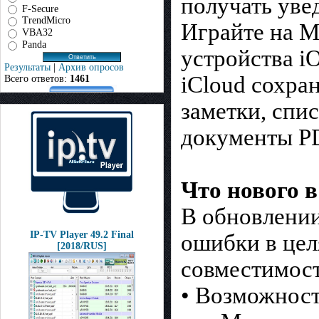
получать уве
F-Secure
TrendMicro
Играйте на M
VBA32
Panda
устройства i
Результаты
|
Архив опросов
iCloud сохра
Всего ответов:
1461
заметки, спи
документы PD
Что нового в
В обновлении
IP-TV Player 49.2 Final
ошибки в цел
[2018/RUS]
совместимост
• Возможност