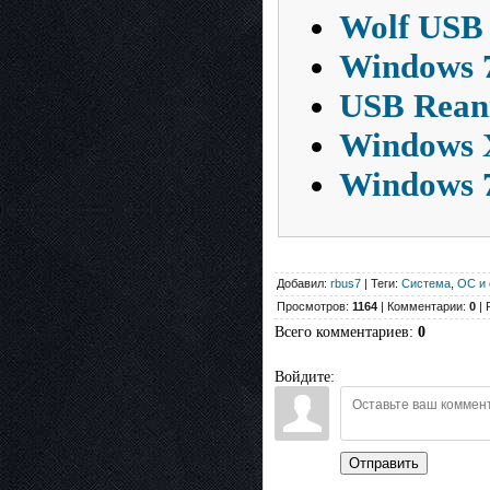
Wolf USB 
Windows 7
USB Reani
Windows X
Windows 7
Добавил:
rbus7
| Теги:
Система
,
ОС и 
Просмотров:
1164
| Комментарии:
0
| 
Всего комментариев
:
0
Войдите:
Отправить