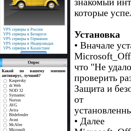
знакомый инт
которые успе
VPS серверы в России
Установка
VPS серверы в Беларуси
VPS серверы в Германии
• Вначале ус
VPS серверы в Нидерландах
VPS серверы в Казахстане
Microsoft_Of
Опрос
что "Не удал
Какой по вашему мнению
проверить ра
антивирус, лучший?
Kaspersky
dr.Web
Защита и без
NOD 32
Symantec
от
Norton
AVG
установленны
Avira
Bitdefender
• Далее
Avast
McAfee
Microsoft