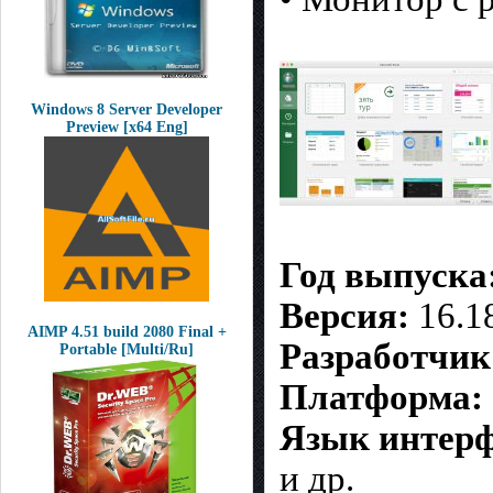
Windows 8 Server Developer
Preview [x64 Eng]
Год выпуска
Версия:
16.1
AIMP 4.51 build 2080 Final +
Разработчик
Portable [Multi/Ru]
Платформа:
Язык интерф
и др.