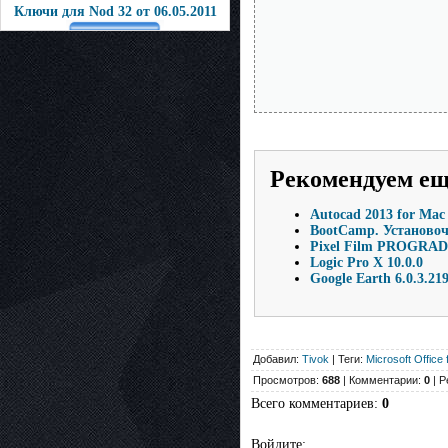
Ключи для Nod 32 от 06.05.2011
Рекомендуем е
Autocad 2013 for Mac
BootCamp. Установочн
Pixel Film PROGRADE 
Logic Pro X 10.0.0
Google Earth 6.0.3.21
Добавил:
Tivok
| Теги:
Microsoft Office
Просмотров:
688
| Комментарии:
0
| Р
Всего комментариев
:
0
Войдите: