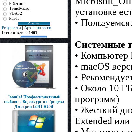
Microsoft_Off
F-Secure
TrendMicro
установке ес
VBA32
Panda
• Пользуемся
Результаты
|
Архив опросов
Всего ответов:
1461
Системные т
• Компьютер M
• macOS верс
• Рекомендуе
• Около 10 ГБ
программ)
Joomla! Профессиональный
шаблон - Видеокурс от Грицева
Дмитрия [2011 RUS]
• Жесткий ди
Extended или
• Монитор с 