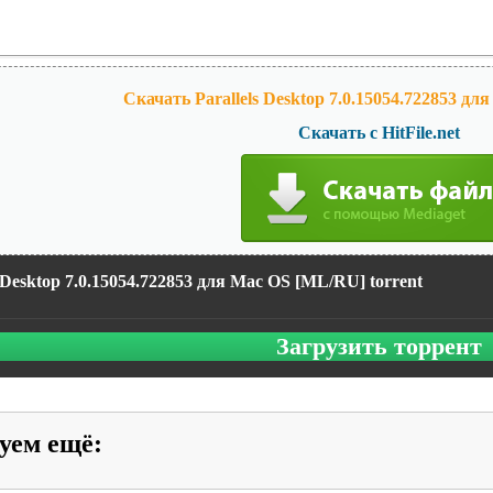
Скачать Parallels Desktop 7.0.15054.722853 д
Скачать с HitFile.net
s Desktop 7.0.15054.722853 для Mac OS [ML/RU] torrent
Загрузить торрент
уем ещё
: