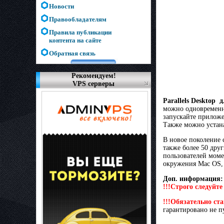
Новости
Правообладателям
Правила публикации
контента на сайте
Обратная связь
Рекомендуем!
VPS серверы
Parallels Desktop 
можно одновременн
запускайте приложе
Также можно устан
В новое поколение 
также более 50 дру
пользователей моме
окружения Mac OS, 
Доп. информация:
!!!Строго следуйт
!!!Обязательно ст
гарантировано не пу