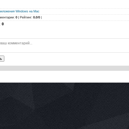
риложения Windows на Mac
ментарии:
0
| Рейтинг:
0.0
/
0
|
:
0
ь