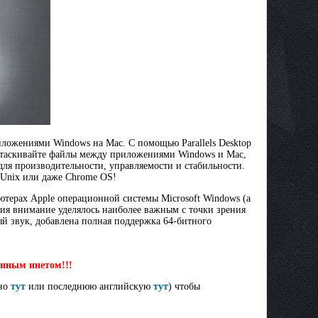
иложениями Windows на Mac. С помощью Parallels Desktop
етаскивайте файлы между приложениями Windows и Мас,
для производительности, управляемости и стабильности.
Unix или даже Chrome OS!
ютерах Apple операционной системы Microsoft Windows (а
ния внимание уделялось наиболее важным с точки зрения
й звук, добавлена полная поддержка 64-битного
енным инетом!!!
но
тут
или последнюю английскую
тут
) чтобы