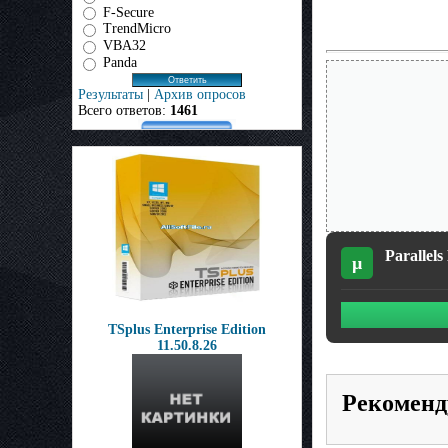
F-Secure
TrendMicro
VBA32
Panda
Результаты
|
Архив опросов
Всего ответов:
1461
Parallel
µ
TSplus Enterprise Edition
11.50.8.26
Рекоменд