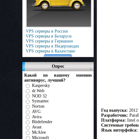
VPS серверы в России
VPS серверы в Беларуси
VPS серверы в Германии
VPS серверы в Нидерландах
VPS серверы в Казахстане
Опрос
Какой по вашему мнению
антивирус, лучший?
Kaspersky
dr.Web
NOD 32
Symantec
Norton
Год выпуска:
2012
AVG
Разработчик:
Parall
Avira
Платформа:
Intel o
Bitdefender
Системные требов
Avast
Язык интерфейса:
McAfee
Microsoft