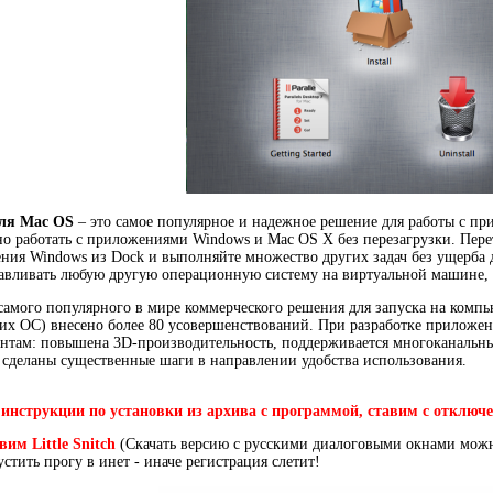
для Mac OS
– это самое популярное и надежное решение для работы с пр
о работать с приложениями Windows и Mac OS X без перезагрузки. Пер
ния Windows из Dock и выполняйте множество других задач без ущерба 
авливать любую другую операционную систему на виртуальной машине, 
самого популярного в мире коммерческого решения для запуска на компь
гих ОС) внесено более 80 усовершенствований. При разработке приложе
нтам: повышена 3D-производительность, поддерживается многоканальны
сделаны существенные шаги в направлении удобства использования.
е инструкции по установки из архива с программой, ставим с отключ
авим
Little Snitch
(Скачать версию с русскими диалоговыми окнами мож
стить прогу в инет - иначе регистрация слетит!