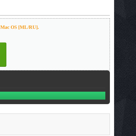
ля Mac OS [ML/RU].