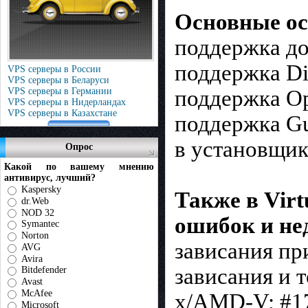
Основные осо
поддержка до
поддержка Di
VPS серверы в России
VPS серверы в Беларуси
VPS серверы в Германии
поддержка Op
VPS серверы в Нидерландах
VPS серверы в Казахстане
поддержка Gue
в установщик
Опрос
Какой по вашему мнению
антивирус, лучший?
Kaspersky
Также в Virt
dr.Web
NOD 32
ошибок и нед
Symantec
Norton
зависания при
AVG
Avira
зависания и т
Bitdefender
Avast
McAfee
x/AMD-V; #17
Microsoft