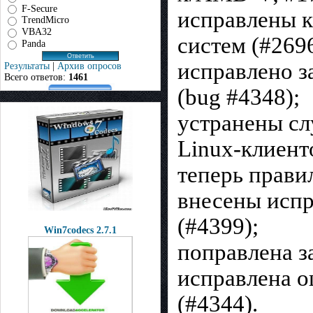
F-Secure
исправлены к
TrendMicro
VBA32
систем (#2696
Panda
исправлено з
Результаты
|
Архив опросов
Всего ответов:
1461
(bug #4348);
устранены сл
Linux-клиент
теперь прави
внесены испр
(#4399);
Win7codecs 2.7.1
поправлена за
исправлена о
(#4344).