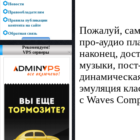
Новости
Правообладателям
Правила публикации
контента на сайте
Пожалуй, сам
Обратная связь
про-аудио пл
Рекомендуем!
наконец, дос
VPS серверы
музыки, пост
динамическая
эмуляция кла
с Waves Compl