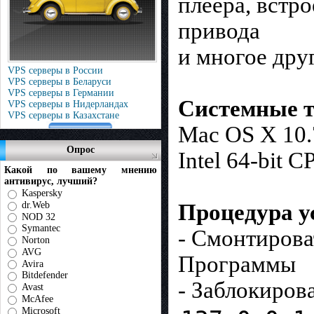
плеера, встр
привода
и многое дру
VPS серверы в России
VPS серверы в Беларуси
VPS серверы в Германии
Системные т
VPS серверы в Нидерландах
VPS серверы в Казахстане
Mac OS X 10.
Опрос
Intel 64-bit C
Какой по вашему мнению
антивирус, лучший?
Kaspersky
dr.Web
Процедура у
NOD 32
Symantec
- Смонтирова
Norton
AVG
Программы
Avira
Bitdefender
- Заблокирова
Avast
McAfee
Microsoft