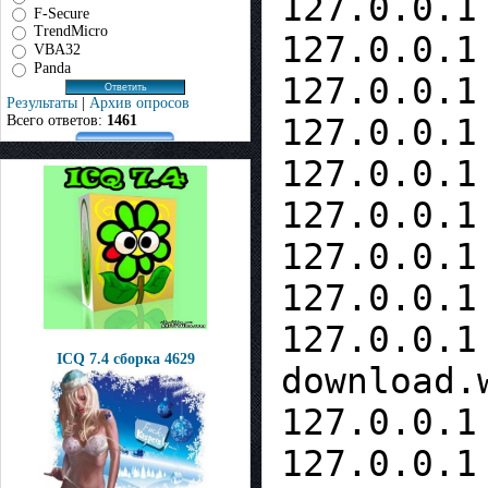
127.0.0.1
F-Secure
TrendMicro
127.0.0.1
VBA32
Panda
127.0.0.1
Результаты
|
Архив опросов
Всего ответов:
1461
127.0.0.1
127.0.0.1
127.0.0.1
127.0.0.1
127.0.0.1
127.0.0.1
ICQ 7.4 сборка 4629
download.
127.0.0.1
127.0.0.1