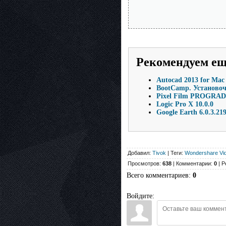
Рекомендуем е
Autocad 2013 for Mac
BootCamp. Установочн
Pixel Film PROGRADE 
Logic Pro X 10.0.0
Google Earth 6.0.3.21
Добавил:
Tivok
| Теги:
Wondershare Vid
Просмотров:
638
| Комментарии:
0
| Р
Всего комментариев
:
0
Войдите: