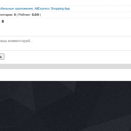
обильные приложения
,
AliExpress Shopping App
ентарии:
0
| Рейтинг:
0.0
/
0
|
:
0
ь