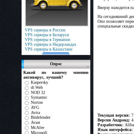
Вверху находится п
На сегодняшний ден
Оно позволяет пере
специальные скидки
VPS серверы в России
VPS серверы в Беларуси
VPS серверы в Германии
VPS серверы в Нидерландах
VPS серверы в Казахстане
Опрос
Какой по вашему мнению
антивирус, лучший?
Kaspersky
dr.Web
NOD 32
Symantec
Norton
AVG
Avira
Текущая версия:
7
Bitdefender
Версия Андроид:
4
Avast
Разработчик:
Aliba
McAfee
Язык интерфейса:
Microsoft