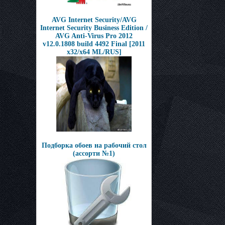
AVG Internet Security/AVG
Internet Security Business Edition /
AVG Anti-Virus Pro 2012
v12.0.1808 build 4492 Final [2011
x32/x64 ML/RUS]
Подборка обоев на рабочий стол
(ассорти №1)