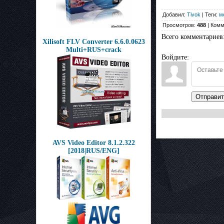
Добавил:
Tivok
| Теги:
м
Просмотров:
488
| Комм
Всего комментариев
Xilisoft FLV Converter 6.6.0.0623
Multi+RUS+crack
Войдите:
Отправит
AVS Video Editor 8.1.2.322
[2018|RUS/ENG]