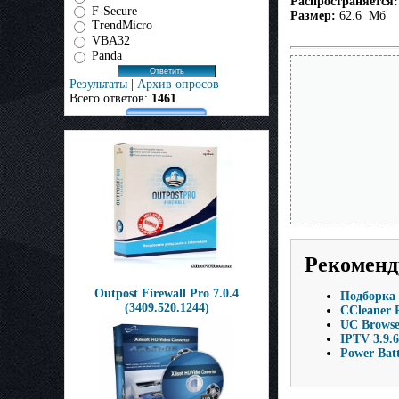
Распространяется:
F-Secure
Размер:
62.6 Мб
TrendMicro
VBA32
Panda
Результаты
|
Архив опросов
Всего ответов:
1461
Рекоменд
Outpost Firewall Pro 7.0.4
Подборка 
(3409.520.1244)
CCleaner P
UC Browse
IPTV 3.9.
Power Batt