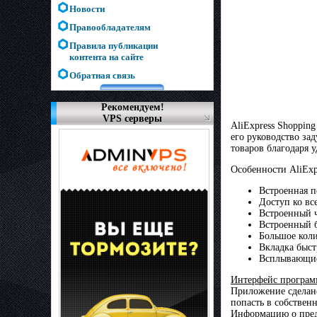
Новости
Правообладателям
Правила публикации
контента на сайте
Обратная связь
Рекомендуем!
VPS серверы
AliExpress Shoppin
его руководство за
товаров благодаря
Особенности AliExp
Встроенная п
Доступ ко вс
Встроенный ч
Встроенный б
Большое коли
Вкладка быст
Всплывающие
Интерфейс програ
Приложение сделан
попасть в собствен
Информацию о пред