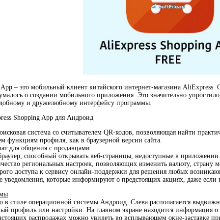
g App – это мобильный клиент китайского интернет-магазина AliExpress.
думалось о создании мобильного приложения. Это значительно упростил
 удобному и дружелюбному интерфейсу программы.
ress Shopping App для Андроид
оисковая система со считывателем QR-кодов, позволяющая найти практи
ем функциям профиля, как в браузерной версии сайта.
ат для общения с продавцами.
раузер, способный открывать веб-страницы, недоступные в приложении
чество региональных настроек, позволяющих изменить валюту, страну м
рого доступа к сервису онлайн-поддержки для решения любых возника
 уведомления, которые информируют о предстоящих акциях, даже если 
ммы
о в стиле операционной системы Андроид. Слева располагается выдвиж
ный профиль или настройки. На главном экране находится информация 
стоящих распродажах можно увидеть во всплывающем окне-заставке пр