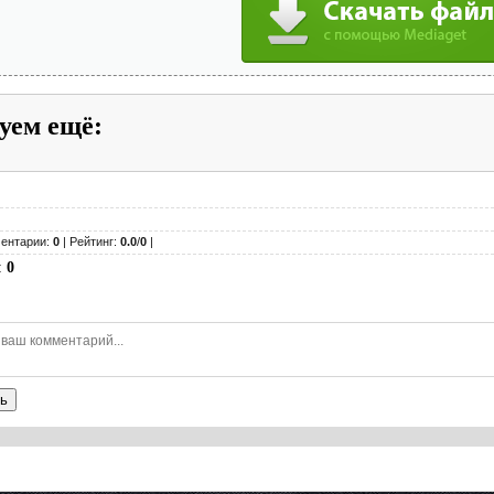
уем ещё
:
ентарии:
0
| Рейтинг:
0.0
/
0
|
:
0
ь