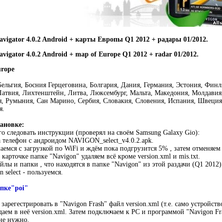
igator 4.0.2 Android + карты Европы Q1 2012 + радары 01/2012.
gator 4.0.2 Android + map of Europe Q1 2012 + radar 01/2012.
urope
Бельгия, Босния Герцеговина, Болгария, Дания, Германия, Эстония, Финл
Латвия, Лихтенштейн, Литва, Люксембург, Maльта, Maкедония, Moлдавия
, Румыния, Сан Марино, Сербия, Словакия, Словения, Испания, Швеция
я.
ановке:
го следовать инструкции (проверял на своём Samsung Galaxy Gio):
а телефон с андроидом NAVIGON_select_v4.0.2.apk.
шаемся с загрузкой по WiFi и ждём пока подгрузится 5% , затем отменяе
 карточке папке "Navigon" удаляем всё кроме version.xml и mis.txt.
йлы и папки , что находятся в папке "Navigon" из этой раздачи (Q1 2012)
 select - пользуемся.
пке"poi"
арегестрировать в "Navigon Frash" файл version.xml (т.е. само устройст
даем в неё version.xml. Затем подключаем к РС и программой "Navigo
не нужно.