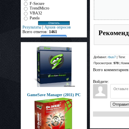
F-Secure
TrendMicro
VBA32
Panda
Результаты
|
Архив опросов
Рекоменд
Всего ответов:
1461
Добавил:
rbus7
| Теги:
Просмотров:
978
| Комм
Всего комментариев
Войдите:
GameSave Manager (2011) РС
Отправит