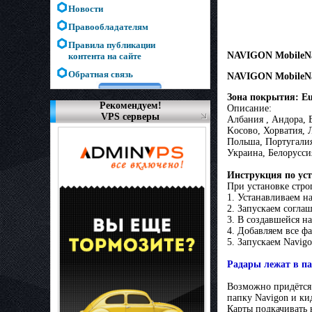
Новости
Правообладателям
Правила публикации
NAVIGON MobileNav
контента на сайте
Обратная связь
NAVIGON MobileNavi
Зона покрытия: E
Рекомендуем!
Описание:
VPS серверы
Aлбания , Aндорa, 
Koсово, Хорватия, 
Польша, Португалия
Украина, Белорусси
Инструкция по уст
При установке стро
1. Устанавливаем н
2. Запускаем согла
3. В создавшейся на
4. Добавляем все фа
5. Запускаем Navigon
Радары лежат в па
Возможно придётся з
папку Navigon и ки
Карты подкачивать 