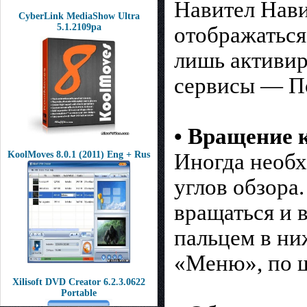
Навител Нави
CyberLink MediaShow Ultra
5.1.2109pa
отображаться
лишь активи
сервисы — П
• Вращение 
KoolMoves 8.0.1 (2011) Eng + Rus
Иногда необ
углов обзора
вращаться и 
пальцем в ни
«Меню», по ш
Xilisoft DVD Creator 6.2.3.0622
Portable