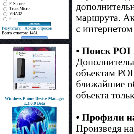
дополнительн
F-Secure
TrendMicro
VBA32
маршрута. Ак
Panda
с интернетом
Результаты
|
Архив опросов
Всего ответов:
1461
• Поиск POI
Дополнительн
объектам POI
ближайшие об
объекта толь
Windows Phone Device Manager
1.3.0.0 Beta
• Профили н
Произведя н