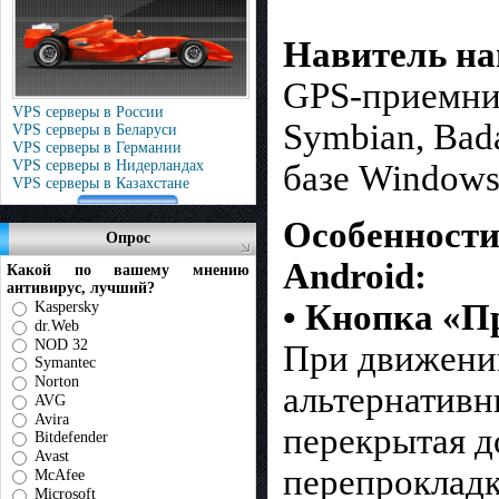
Навитель на
GPS-приемник
VPS серверы в России
Symbian, Bad
VPS серверы в Беларуси
VPS серверы в Германии
VPS серверы в Нидерландах
базе Windows
VPS серверы в Казахстане
Особенности:
Опрос
Android:
Какой по вашему мнению
антивирус, лучший?
• Кнопка «П
Kaspersky
dr.Web
NOD 32
При движени
Symantec
Norton
альтернативн
AVG
Avira
перекрытая д
Bitdefender
Avast
перепрокладк
McAfee
Microsoft