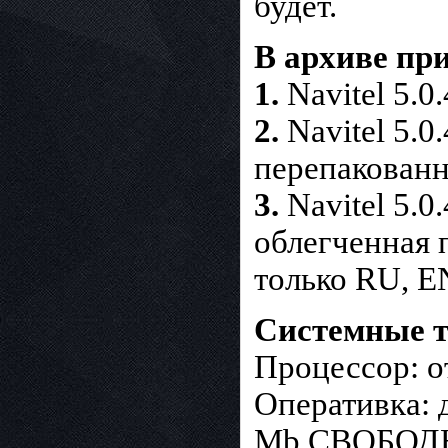
будет.
В архиве пр
1.
Navitel 5.0
2.
Navitel 5.0.
перепакованн
3.
Navitel 5.0.
облегченная 
только RU, E
Системные т
Процессор: о
Оперативка: 
Mb СВОБОДНО