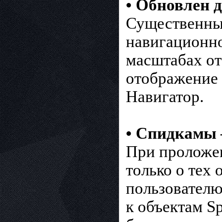
• Обновлен 
Существенны
навигационн
масштабах от
отображение 
Навигатор.
• Спидкамы 
При проложен
только о тех
пользовател
к объектам S