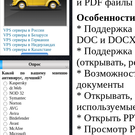
и PDF файлы 
Особенности
* Поддержка M
VPS серверы в России
VPS серверы в Беларуси
DOC и DOCX (
VPS серверы в Германии
VPS серверы в Нидерландах
* Поддержка 
VPS серверы в Казахстане
(открывать, р
Опрос
* Возможнос
Какой по вашему мнению
антивирус, лучший?
документы
Kaspersky
dr.Web
* Открывать,
NOD 32
Symantec
Norton
используемы
AVG
Avira
* Открыть PP
Bitdefender
Avast
* Просмотр 
McAfee
Microsoft