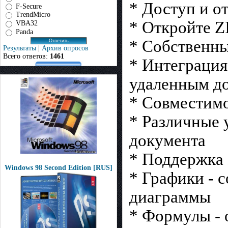
* Доступ и о
F-Secure
TrendMicro
* Откройте Z
VBA32
Panda
* Собственн
Результаты
|
Архив опросов
Всего ответов:
1461
* Интеграция
удаленным д
* Совместимо
* Различные 
документа
* Поддержка
Windows 98 Second Edition [RUS]
* Графики - 
диаграммы
* Формулы - 