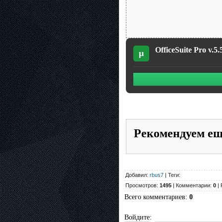
OfficeSuite Pro v.5
µ
Рекомендуем е
Добавил:
rbus7
| Теги:
Просмотров:
1495
| Комментарии:
0
| 
Всего комментариев
:
0
Войдите: