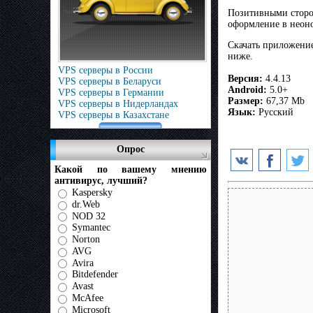
Позитивными сторон
оформление в неоно
Скачать приложение
ниже.
VPS серверы в России
Версия:
4.4.13
VPS серверы в Беларуси
Android:
5.0+
VPS серверы в Германии
Размер:
67,37 Mb
VPS серверы в Нидерландах
Язык:
Русский
VPS серверы в Казахстане
Опрос
Какой по вашему мнению
антивирус, лучший?
Kaspersky
dr.Web
NOD 32
Symantec
Norton
AVG
Avira
Bitdefender
Avast
McAfee
Microsoft