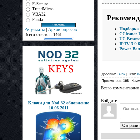
F-Secure
TrendMicro
VBA32
Рекоменд
Panda
Подборка 
Результаты
|
Архив опросов
CCleaner P
Всего ответов:
1461
UC Browse
IPTV 3.9.
Power Batt
Добавил:
Tivok
| Теги:
м
Просмотров:
108
| Комм
Всего комментариев
Войдите:
Ключи для Nod 32 обновление
10.06.2011
Отправит