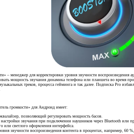
ти» – менеджер для корректировки уровня звучности воспроизведения ау
ивать мощность звучания динамика телефона или планшета во время пр
музыкальных треков, процесса гейминга и так далее. Подписка Pro избав
.
тель громкости» для Андроид имеет:
квалайзер, позволяющий регулировать мощность басов.
настройки звучания при подключении наушников через Bluetooth или п
о или светлого оформления интерфейса.
овня звучности воспроизведения контента в процентах, например, 60 %, 