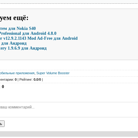
уем ещё
:
тем для Nokia S40
rofessional для Android 4.8.0
r v12.9.2.1143 Mod Ad-Free для Android
6 для Андроид
ery 1.9.6.9 для Андроид
обильные приложения
,
Super Volume Booster
ентарии:
0
| Рейтинг:
0.0
/
0
|
:
0
ь