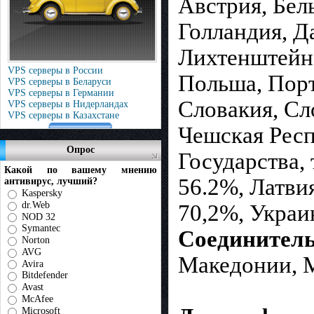
Австрия, Бел
Голландия, Д
Лихтенштейн,
VPS серверы в России
Польша, Порт
VPS серверы в Беларуси
VPS серверы в Германии
Словакия, Сл
VPS серверы в Нидерландах
VPS серверы в Казахстане
Чешская Респ
Опрос
Государства,
Какой по вашему мнению
56.2%, Латви
антивирус, лучший?
Kaspersky
dr.Web
70,2%, Украи
NOD 32
Symantec
Соединитель
Norton
AVG
Македонии, М
Avira
Bitdefender
Avast
McAfee
Microsoft