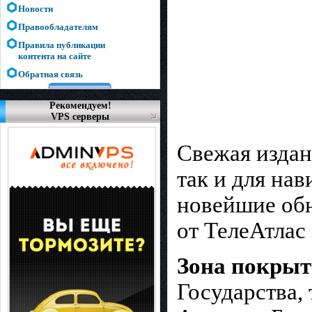
Новости
Правообладателям
Правила публикации
контента на сайте
Обратная связь
Рекомендуем!
VPS серверы
Свежая издан
так и для на
новейшие об
от ТелеАтлас 
Зона покрыт
Государства,