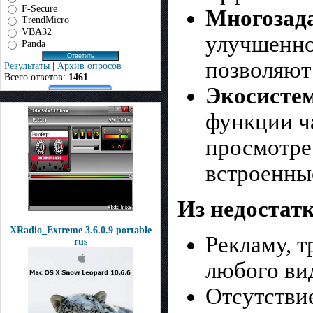
F-Secure
Многозад
TrendMicro
VBA32
улучшенно
Panda
позволяют
Результаты
|
Архив опросов
Всего ответов:
1461
Экосистем
функции ч
просмотре
встроенны
Из недостат
XRadio_Extreme 3.6.0.9 portable
Рекламу, 
rus
любого ви
Отсутствие