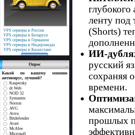
глубокого 
ленту под 
(Shorts) 
VPS серверы в России
VPS серверы в Беларуси
дополненн
VPS серверы в Германии
VPS серверы в Нидерландах
VPS серверы в Казахстане
ИИ-дубля
русский я
Опрос
сохраняя 
Какой по вашему мнению
антивирус, лучший?
Kaspersky
времени.
dr.Web
NOD 32
Оптимизац
Symantec
Norton
максималь
AVG
Avira
прошлых п
Bitdefender
Avast
McAfee
эффективн
Microsoft