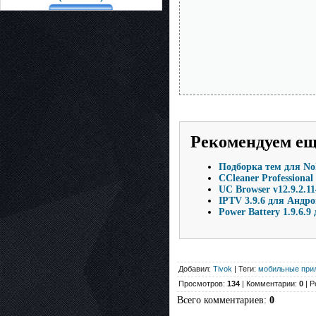
Рекомендуем е
Подборка тем для No
CCleaner Professional
UC Browser v12.9.2.1
IPTV 3.9.6 для Андр
Power Battery 1.9.6.
Добавил:
Tivok
| Теги:
мобильные при
Просмотров:
134
| Комментарии:
0
| Р
Всего комментариев
:
0