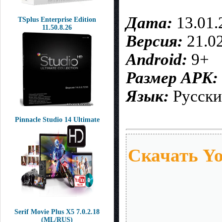
Дата:
13.01.
TSplus Enterprise Edition
11.50.8.26
Версия:
21.0
Android:
9+
Размер APK:
Язык:
Русск
Pinnacle Studio 14 Ultimate
Скачать Y
Serif Movie Plus X5 7.0.2.18
(ML/RUS)