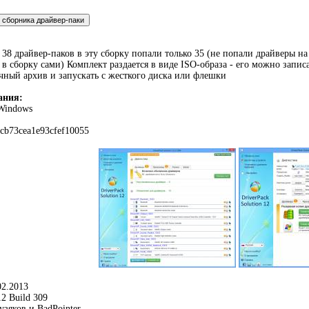
38 драйвер-паков в эту сборку попали только 35 (не попали драйверы н
ь в сборку сами) Комплект раздается в виде ISO-образа - его можно запи
ный архив и запускать с жесткого диска или флешки
ания:
Windows
cb73cea1e93cfef10055
02.2013
2 Build 309
зяков и BadPointer