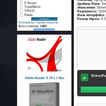
F-Secure
Драйвер-Паки:
Sa
TrendMicro
обновления:
Driver
VBA32
Разрядность:
32/64
Panda
Язык интерфейса:
Размер образа:
4.3
Результаты
|
Архив опросов
Всего ответов:
1461
DriverPa
µ
Adobe Reader X 10.1.1 Rus