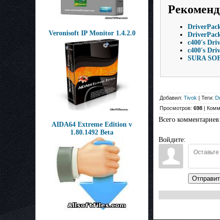
Рекоменд
DriverPack
Veronisoft IP Monitor 1.4.2.0
DriverPack
c400's Dri
c400's Dri
SURA SOF
Добавил:
Tivok
| Теги:
D
Просмотров:
698
| Комм
Всего комментариев
AIDA64 Extreme Edition v
1.80.1492 Beta
Войдите:
Отправит