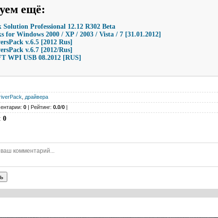
уем ещё
:
 Solution Professional 12.12 R302 Beta
s for Windows 2000 / XP / 2003 / Vista / 7 [31.01.2012]
versPack v.6.5 [2012 Rus]
versPack v.6.7 [2012/Rus]
T WPI USB 08.2012 [RUS]
riverPack
,
драйвера
ентарии:
0
| Рейтинг:
0.0
/
0
|
:
0
ь