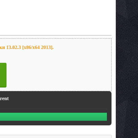
 13.02.3 [x86/x64 2013].
rent