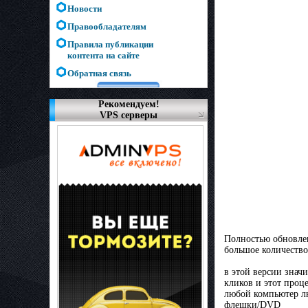
Новости
Правообладателям
Правила публикации
контента на сайте
Обратная связь
Рекомендуем!
VPS серверы
Полностью обновлен
большое количеств
в этой версии знач
кликов и этот проц
любой компьютер лю
флешки/DVD