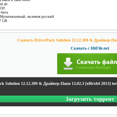
mLab
Off
-бита
Мультиязычный, включая русский
7 GB
Скачать DriverPack Solution 12.12.309 & Драйвер-Паки
Скачать с HitFile.net
ck Solution 12.12.309 & Драйвер-Паки 13.02.3 [x86/x64 2013] tor
Загрузить торрент