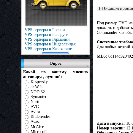
Под размер DVD из 
докачать и добавит
VPS серверы в России
Commander как обыч
VPS серверы в Беларуси
VPS серверы в Германии
Системные требов
VPS серверы в Нидерландах
Для любых версий 
VPS серверы в Казахстане
MD5:
0d114d920402
Опрос
Какой по вашему мнению
антивирус, лучший?
Kaspersky
dr.Web
NOD 32
Symantec
Norton
AVG
Avira
Bitdefender
Avast
Дата выпуска:
18.
McAfee
Номер версии:
12.1
Microsoft
Оболочка:
Артур Ку