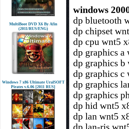
windows 2000
dp bluetooth 
MultiBoot DVD X6 By Afin
dp chipset wn
(2011/RUS/ENG)
dp cpu wnt5 
dp graphics a
dp graphics b
dp graphics c
dp graphics l
Windows 7 x86 Ultimate UralSOFT
Pirates v.6.06 [2011 RUS]
dp graphics p
dp hid wnt5 x
dp lan wnt5 x
dp lan-ris wn