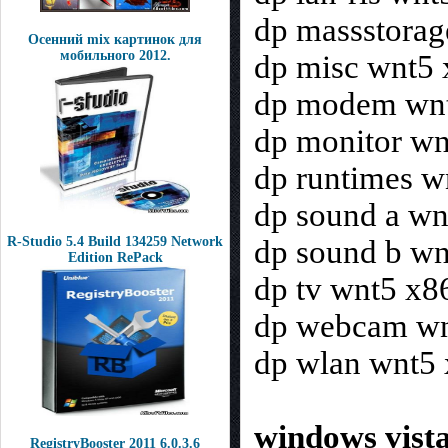
dp massstorag
Осенний mix картинок для
мобильного 2012.
dp misc wnt5
dp modem wnt
dp monitor w
dp runtimes w
dp sound a wn
R-Studio 5.4 Build 134259 Network
dp sound b wn
Edition RePack
dp tv wnt5 x8
dp webcam wn
dp wlan wnt5
windows vista
RegistryBooster 2011 6.0.3.6