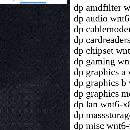
dp amdfilter 
dp audio wnt6
dp cablemode
dp cardreader
dp chipset wn
dp gaming wn
dp graphics a
dp graphics b
dp graphics m
dp lan wnt6-x
dp massstorag
dp misc wnt6