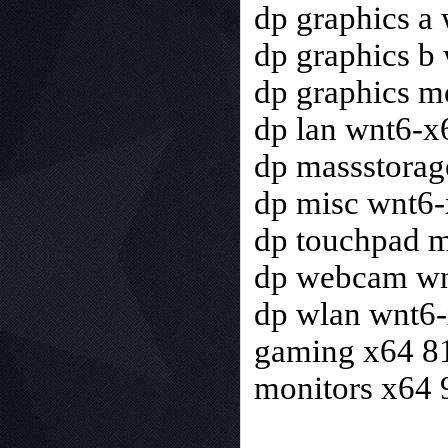
dp graphics a
dp graphics b
dp graphics m
dp lan wnt6-x
dp massstorag
dp misc wnt6
dp touchpad 
dp webcam wn
dp wlan wnt6
gaming x64 8
monitors x64 