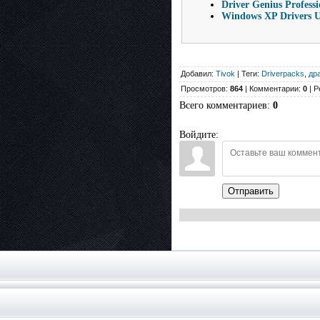
Driver Genius Profess
Windows XP Drivers U
Добавил:
Tivok
| Теги:
Driverpacks
,
др
Просмотров:
864
| Комментарии:
0
| Р
Всего комментариев
:
0
Войдите:
Отправить