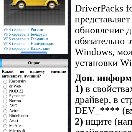
DriverPacks f
представляет
обновление др
VPS серверы в России
VPS серверы в Беларуси
обязательно 
VPS серверы в Германии
VPS серверы в Нидерландах
VPS серверы в Казахстане
Windows, мож
установки Wi
Опрос
Какой по вашему мнению
Доп. информ
антивирус, лучший?
Kaspersky
1)
в свойства
dr.Web
NOD 32
Symantec
драйвер, в ст
Norton
AVG
DEV_**** (вм
Avira
Bitdefender
2)
ищите (нап
Avast
McAfee
Microsoft