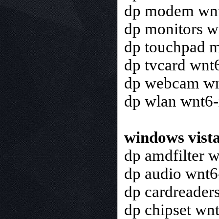
dp modem wn
dp monitors 
dp touchpad 
dp tvcard wnt
dp webcam wn
dp wlan wnt6
windows vista
dp amdfilter 
dp audio wnt6
dp cardreader
dp chipset wn