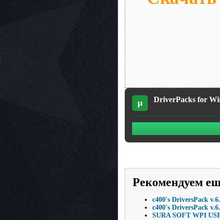
DriverPacks for Win
µ
Рекомендуем е
c400's DriversPack v.6
c400's DriversPack v.6
SURA SOFT WPI USB 