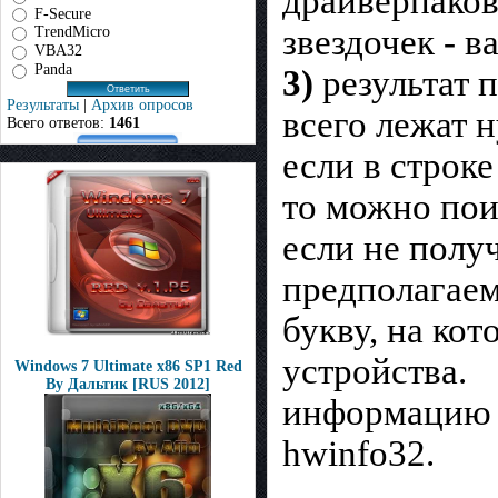
драйверпаков
F-Secure
звездочек - 
TrendMicro
VBA32
Panda
3)
результат п
Результаты
|
Архив опросов
всего лежат 
Всего ответов:
1461
если в строке
то можно поис
если не полу
предполагаем
букву, на ко
устройства.
Windows 7 Ultimate x86 SP1 Red
By Дальтик [RUS 2012]
информацию о
hwinfo32.