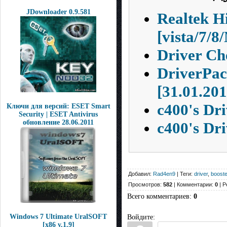
JDownloader 0.9.581
Realtek Hi
[vista/7/
Driver Ch
DriverPack
[31.01.201
c400's Dri
Ключи для версий: ESET Smart
Security | ESET Antivirus
обновление 28.06.2011
c400's Dri
Добавил:
Rad4en9
| Теги:
driver
,
booste
Просмотров:
582
| Комментарии:
0
| Р
Всего комментариев
:
0
Windows 7 Ultimate UralSOFT
Войдите:
[x86 v.1.9]