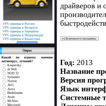
драйверов и 
производител
быстродейств
VPS серверы в России
VPS серверы в Беларуси
VPS серверы в Германии
VPS серверы в Нидерландах
VPS серверы в Казахстане
Опрос
Какой по вашему мнению
Год:
2013
антивирус, лучший?
Kaspersky
Название п
dr.Web
NOD 32
Symantec
Версия про
Norton
AVG
Язык интерф
Avira
Bitdefender
Системные т
Avast
McAfee
Microsoft