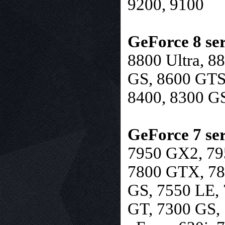
9200, 9100
GeForce 8 ser
8800 Ultra, 
GS, 8600 GTS
8400, 8300 GS
GeForce 7 ser
7950 GX2, 79
7800 GTX, 78
GS, 7550 LE, 
GT, 7300 GS,