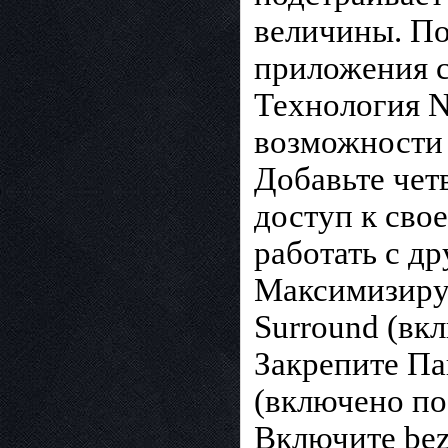
величины. По
приложения с
Технология 
возможности 
Добавьте чет
доступ к сво
работать с д
Максимизиру
Surround (вк
Закрепите Па
(включено по
Включите bez