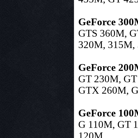
GeForce 300M
GTS 360M, G
320M, 315M,
GeForce 200M
GT 230M, GT
GTX 260M, G
GeForce 100M
G 110M, GT 
120M