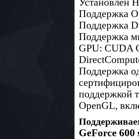
Установлен H
Поддержка O
Поддержка Dis
Поддержка мн
GPU: CUDA C
DirectComput
Поддержка од
сертифициров
поддержкой те
OpenGL, вклю
Поддерживае
GeForce 600 s