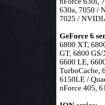
nForce 630i, 
630a, 7050 / 
7025 / NVIDI
GeForce 6 ser
6800 XT, 6800
GT, 6800 GS/
6600 LE, 6600
TurboCache, 
6150LE / Qua
nForce 405, 6