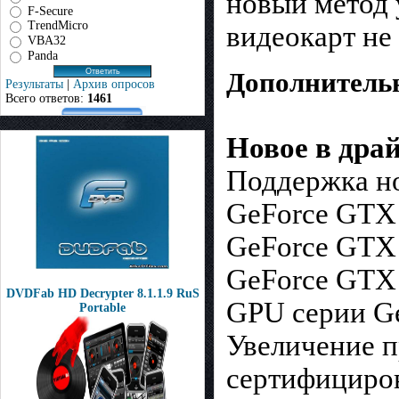
новый метод 
F-Secure
TrendMicro
видеокарт не
VBA32
Panda
Дополнитель
Результаты
|
Архив опросов
Всего ответов:
1461
Новое в дра
Поддержка н
GeForce GTX
GeForce GTX
GeForce GTX
DVDFab HD Decrypter 8.1.1.9 RuS
GPU серии G
Portable
Увеличение 
сертифициров