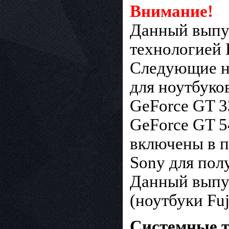
Внимание!
Данный выпу
технологией H
Cледующие н
для ноутбуко
GeForce GT 3
GeForce GT 5
включены в п
Sony для пол
Данный выпус
(ноутбуки Fu
Системные т