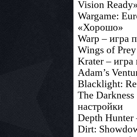
Vision Ready
Wargame: Eur
«Хорошо»
Warp – игра 
Wings of Pre
Krater – игр
Adam’s Ventu
Blacklight: R
The Darkness
настройки
Depth Hunter
Dirt: Showdo