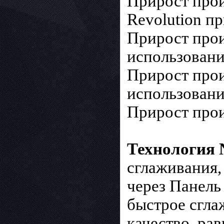
Прирост прои
Revolution п
Прирост прои
использовани
Прирост прои
использовани
Прирост прои
Технология
сглаживания,
через Панель
быстрое сгла
качество, ра