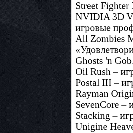
Street Fighte
NVIDIA 3D V
игровые проф
All Zombies M
«Удовлетвор
Ghosts 'n Go
Oil Rush – и
Postal III – 
Rayman Origi
SevenCore – 
Stacking – и
Unigine Heav