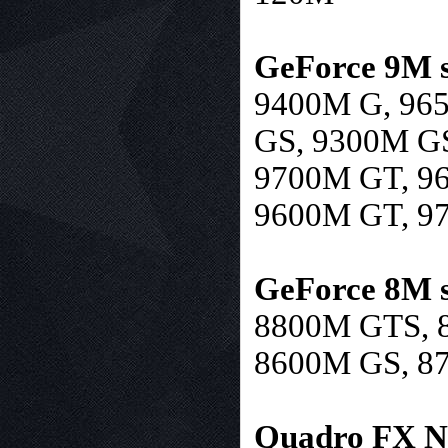
GeForce 9M s
9400M G, 96
GS, 9300M G
9700M GT, 9
9600M GT, 9
GeForce 8M s
8800M GTS, 
8600M GS, 8
Quadro FX No