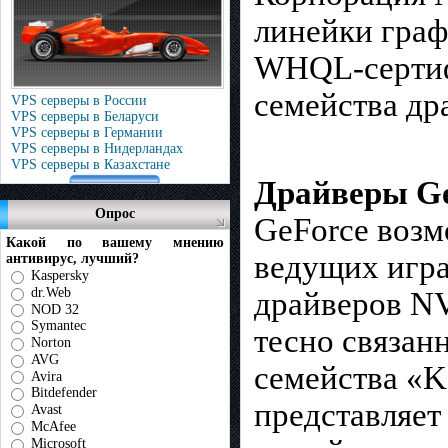
линейки граф
WHQL-сертиф
семейства дра
VPS серверы в России
VPS серверы в Беларуси
VPS серверы в Германии
VPS серверы в Нидерландах
VPS серверы в Казахстане
Драйверы Ge
Опрос
GeForce возм
Какой по вашему мнению
ведущих игра
антивирус, лучший?
Kaspersky
dr.Web
драйверов NV
NOD 32
Symantec
тесно связан
Norton
AVG
семейства «K
Avira
Bitdefender
представляет
Avast
McAfee
Microsoft