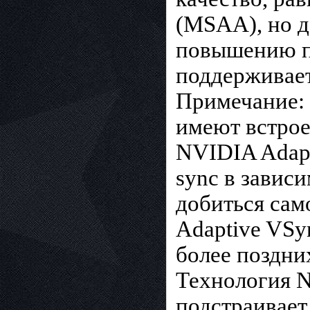
(MSAA), но д
повышению п
поддерживает
Примечание: 
имеют встро
NVIDIA Adapti
sync в завис
добиться сам
Adaptive VSy
более поздни
Технология N
подстраивает