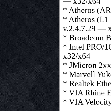
— x32/x64
* Atheros (A
* Atheros (L1
v.2.4.7.29 — 
* Broadcom B
* Intel PRO/1
x32/x64
* JMicron 2xx
* Marvell Yuk
* Realtek Eth
* VIA Rhine E
* VIA Velocity