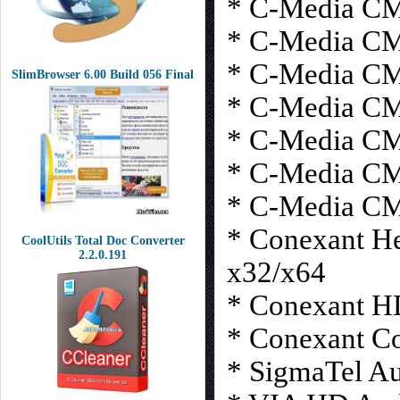
* C-Media CM
* C-Media CM
* C-Media CM
SlimBrowser 6.00 Build 056 Final
* C-Media CM
* C-Media CM
* C-Media CMI
* C-Media CMI
* Conexant H
CoolUtils Total Doc Converter
2.2.0.191
x32/x64
* Conexant HD
* Conexant Co
* SigmaTel Au