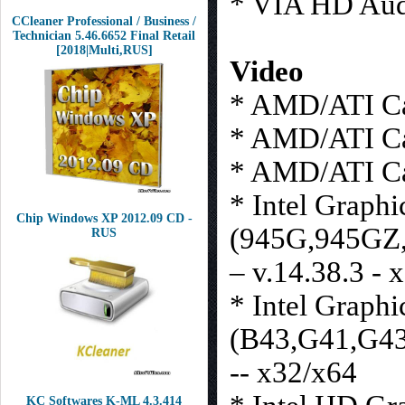
* VIA HD Aud
CCleaner Professional / Business /
Technician 5.46.6652 Final Retail
[2018|Multi,RUS]
Video
* AMD/ATI Ca
* AMD/ATI Ca
* AMD/ATI Ca
* Intel Graphi
Chip Windows XP 2012.09 CD -
(945G,945GZ
RUS
– v.14.38.3 - 
* Intel Graphi
(B43,G41,G43
-- x32/x64
KC Softwares K-ML 4.3.414