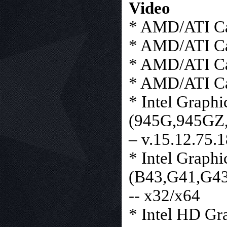
Video
* AMD/ATI Ca
* AMD/ATI Ca
* AMD/ATI Ca
* AMD/ATI Ca
* Intel Graphi
(945G,945GZ
– v.15.12.75.
* Intel Graphi
(B43,G41,G43
-- x32/x64
* Intel HD Gr