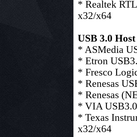
* Realtek RT
x32/x64
USB 3.0 Host
* ASMedia USB
* Etron USB3.
* Fresco Logi
* Renesas USB
* Renesas (NE
* VIA USB3.0
* Texas Instr
x32/x64