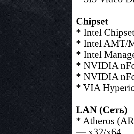
Chipset
* Intel Chipse
* Intel AMT/M
* Intel Manag
* NVIDIA nFor
* NVIDIA nFor
* VIA Hyperio
LAN (Сеть)
* Atheros (A
— x32/x64