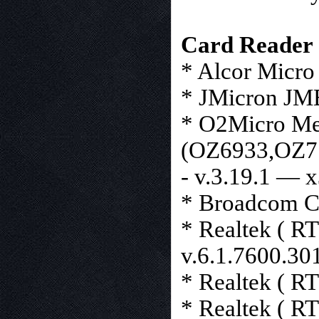
Card Reader
* Alcor Micro
* JMicron JM
* O2Micro Me
(OZ6933,OZ
- v.3.19.1 — 
* Broadcom Ca
* Realtek ( R
v.6.1.7600.3
* Realtek ( R
* Realtek ( R