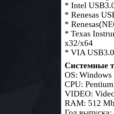
* Intel USB3.0
* Renesas USB
* Renesas(NEC
* Texas Instr
x32/x64
* VIA USB3.0
Системные т
OS: Windows
CPU: Pentium
VIDEO: Video 
RAM: 512 M
Год выпуска: 