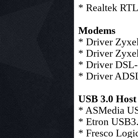
* Realtek RT
Modems
* Driver Zyxel
* Driver Zyxel
* Driver DSL-
* Driver ADSL
USB 3.0 Host
* ASMedia USB
* Etron USB3.
* Fresco Logi