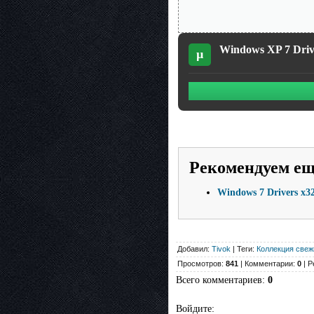
Windows XP 7 Drive
µ
Рекомендуем е
Windows 7 Drivers x3
Добавил:
Tivok
| Теги:
Коллекция свеж
Просмотров:
841
| Комментарии:
0
| Р
Всего комментариев
:
0
Войдите: