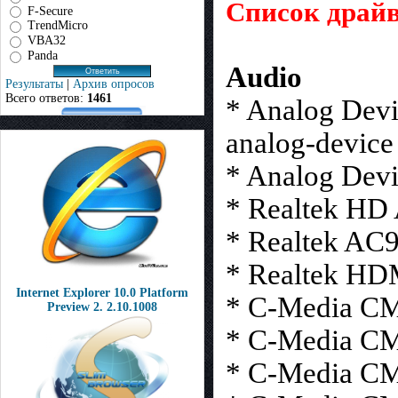
Список драй
F-Secure
TrendMicro
VBA32
Panda
Audio
Результаты
|
Архив опросов
Всего ответов:
1461
* Analog Dev
analog-device
* Analog Dev
* Realtek HD 
* Realtek AC
* Realtek HDM
Internet Explorer 10.0 Platform
* C-Media CM-
Preview 2. 2.10.1008
* C-Media CM
* C-Media CM