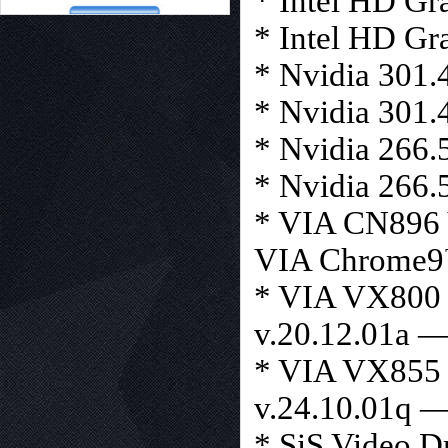
* Intel HD Gra
* Intel HD Gr
* Nvidia 301
* Nvidia 301
* Nvidia 266
* Nvidia 266
* VIA CN896
VIA Chrome9
* VIA VX800
v.20.12.01a 
* VIA VX85
v.24.10.01q 
* SiS Video D