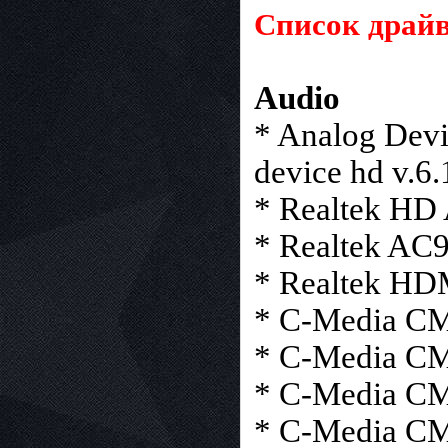
Список драйв
Audio
* Analog Dev
device hd v.6.
* Realtek HD 
* Realtek AC
* Realtek HDM
* C-Media CM-
* C-Media CM
* C-Media CM
* C-Media CM