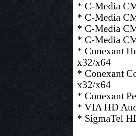
* C-Media CM
* C-Media CM
* C-Media CM
* C-Media CM
* Conexant H
x32/x64
* Conexant Co
x32/x64
* Conexant Pe
* VIA HD Aud
* SigmaTel HD