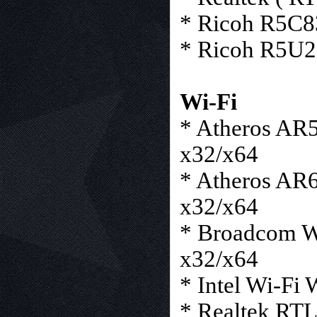
* Ricoh R5C83
* Ricoh R5U23
Wi-Fi
* Atheros AR
x32/x64
* Atheros AR6
x32/x64
* Broadcom W
x32/x64
* Intel Wi-Fi
* Realtek RT