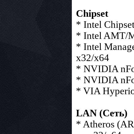
Chipset
* Intel Chipse
* Intel AMT/M
* Intel Manage
x32/x64
* NVIDIA nFo
* NVIDIA nFo
* VIA Hyperio
LAN (Сеть)
* Atheros (A