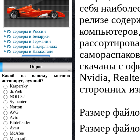
себя наиболе
релизе содер
компьютеров,
VPS серверы в России
VPS серверы в Беларуси
рассортирова
VPS серверы в Германии
VPS серверы в Нидерландах
самораспаков
VPS серверы в Казахстане
скачаны с оф
Опрос
Nvidia, Realt
Какой по вашему мнению
антивирус, лучший?
сторонних из
Kaspersky
dr.Web
NOD 32
Symantec
Norton
Размер файлов
AVG
Avira
Bitdefender
Размер файлов
Avast
McAfee
Microsoft