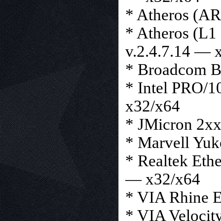
* Atheros (AR
* Atheros (L1
v.2.4.7.14 — 
* Broadcom B
* Intel PRO/1
x32/x64
* JMicron 2xx
* Marvell Yuk
* Realtek Eth
— x32/x64
* VIA Rhine E
* VIA Velocity