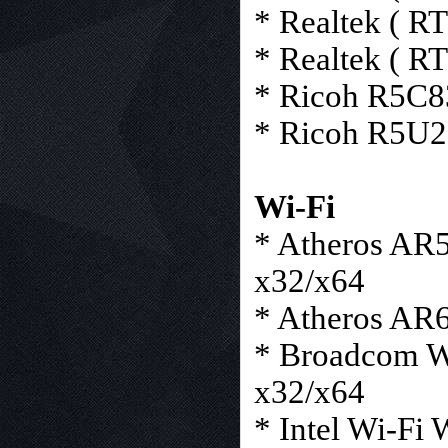
* Realtek ( R
* Realtek ( R
* Ricoh R5C83
* Ricoh R5U23
Wi-Fi
* Atheros AR
x32/x64
* Atheros AR6
* Broadcom W
x32/x64
* Intel Wi-Fi