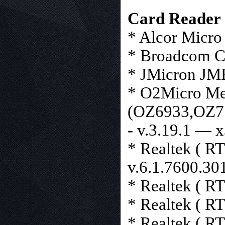
Card Reader
* Alcor Micro
* Broadcom Ca
* JMicron JM
* O2Micro Me
(OZ6933,OZ
- v.3.19.1 — 
* Realtek ( R
v.6.1.7600.3
* Realtek ( R
* Realtek ( R
* Realtek ( R