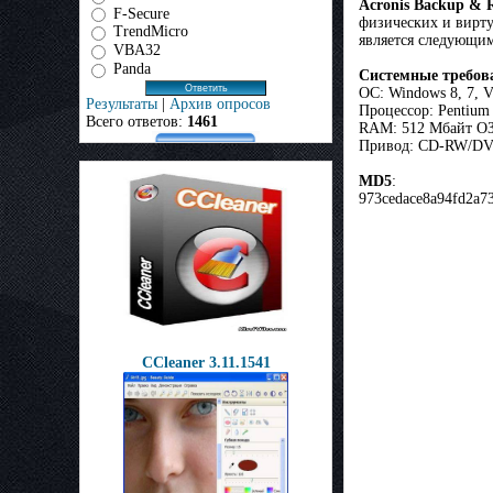
Acronis Backup & 
F-Secure
физических и вирту
TrendMicro
является следующим
VBA32
Panda
Системные требов
ОС: Windows 8, 7, V
Результаты
|
Архив опросов
Процессор: Pentium 
Всего ответов:
1461
RAM: 512 Мбайт О
Привод: CD-RW/DVD
MD5
:
973cedace8a94fd2a7
CCleaner 3.11.1541