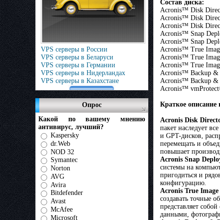
Состав диска:
Acronis™ Disk Direc
Acronis™ Disk Direc
Acronis™ Disk Dire
Acronis™ Snap Depl
Acronis™ Snap Depl
Acronis™ True Imag
VPS серверы в России
Acronis™ True Imag
VPS серверы в Беларуси
Acronis™ True Imag
VPS серверы в Германии
Acronis™ Backup & 
VPS серверы в Нидерландах
Acronis™ Backup & R
VPS серверы в Казахстане
Acronis™ vmProtect
Краткое описание 
Опрос
Какой по вашему мнению
Acronis Disk Direct
антивирус, лучший?
пакет наследует вс
Kaspersky
и GPT-дисков, расп
перемещать и объед
dr.Web
повышает производи
NOD 32
Acronis Snap Deplo
Symantec
системы на компьют
Norton
пригодиться и рядо
AVG
конфигурацию.
Avira
Acronis True Image
Bitdefender
создавать точные о
Avast
представляет собой
McAfee
данными, фотографи
Microsoft