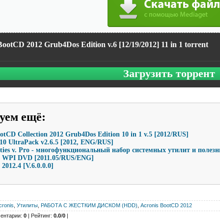
BootCD 2012 Grub4Dos Edition v.6 [12/19/2012] 11 in 1 torrent
Загрузить торрент
уем ещё
:
otCD Collection 2012 Grub4Dos Edition 10 in 1 v.5 [2012/RUS]
10 UltraPack v2.6.5 [2012, ENG/RUS]
lities v. Pro - многофункциональный набор системных утилит и полез
n WPI DVD [2011.05/RUS/ENG]
 2012.4 [V.6.0.0.0]
cronis
,
Утилиты
,
РАБОТА С ЖЕСТКИМ ДИСКОМ (HDD)
,
Acronis BootCD 2012
ентарии:
0
| Рейтинг:
0.0
/
0
|