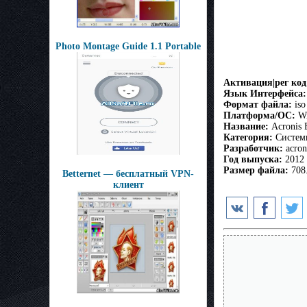
Photo Montage Guide 1.1 Portable
Активация|рег код
Язык Интерфейса:
Формат файла:
iso
Платформа/ОС:
Wi
Название:
Acronis 
Категория:
Систем
Разработчик:
acron
Год выпуска:
2012
Размер файла:
708
Betternet — бесплатный VPN-
клиент