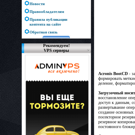
Новости
Правообладателям
Правила публикации
контента на сайте
Обратная связь
Рекомендуем!
VPS серверы
Acronis BootCD
- з
формировать меткие
деление, форматиро
Загрузочный носит
восстановление опе
доступ к данным, с
развертывание опер
создание основных 
посекторное резерв
резервное копирова
постоянного блоки