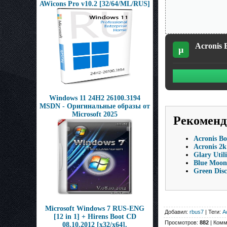
AWicons Pro v10.2 [32/64/ML/RUS]
Acronis 
µ
Windows 11 24H2 26100.3194
MSDN - Оригинальные образы от
Microsoft 2025
Рекоменд
Acronis Bo
Acronis 2k
Glary Uti
Blue Moo
Green Disc
Microsoft Windows 7 RUS-ENG
Добавил:
rbus7
| Теги:
A
[12 in 1] + Hirens Boot CD
Просмотров:
882
| Комм
08.10.2012 [х32/х64].