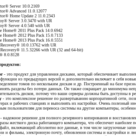
tor® Server 10.0.2169
tor® Advanced 11.0.12077
ctor® Home Update 2 11.0.2343
oy® Server 3.0.3470 with UR
oy® Server 4.0.540 with UR
e Home® 2011 Plus Pack 14.0.6942
e Home® 2012 Plus Pack 15.0.7133
e Home® 2013 Plus Pack 16.0.5551
Recovery® 10.0.13762 with UR
ecovery® 11.5.32266 with UR (32 and 64-bit)
® 8.0.8128
продуктов:
or
- это продукт для управления дисками, который обеспечивает выполне
е функции из предыдущих версий и дополнительно включает в себя нов
ределение томов по нескольким дискам и др. Построенный на базе призна
инять разделы без потери данных. Он также сокращает до минимума не
тельность дисков, потому что ваши серверы должны быть доступны в р
y
- это комплексное решение по развертыванию корпоративной сети, поз
ерах и рабочих станциях и выполнять их настройки. Очень полезный и
вым пользователям для переноса системы на другие компьютеры, особенн
- надежное решение для полного резервного копирования и восстановле
бразы жесткого диска работающего компьютера, что обеспечит наиболее 
 файл, включающий абсолютно все данные, в том числе загрузочные зап
и и фильмы, электронную почту, обновления системы и настройки и лю