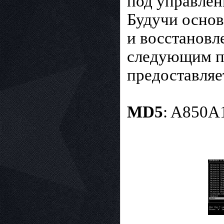
под управлен
Будучи основ
и восстановл
следующим по
предоставляе
MD5
: A850