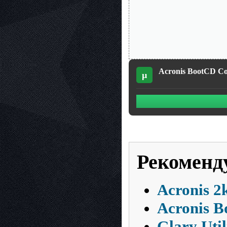
Acronis BootCD Col
µ
Рекоменд
Acronis 2
Acronis B
Glary Uti