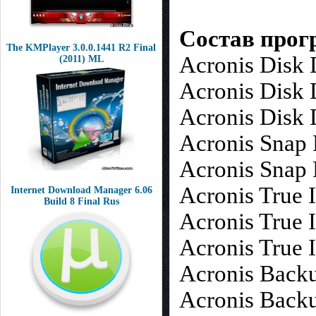
Состав прог
The KMPlayer 3.0.0.1441 R2 Final
Acronis Disk 
(2011) ML
Acronis Disk 
Acronis Disk 
Acronis Snap 
Acronis Snap 
Acronis True 
Internet Download Manager 6.06
Build 8 Final Rus
Acronis True 
Acronis True 
Acronis Back
Acronis Back