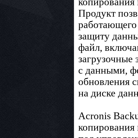
копирования 
Продукт позв
работающего 
защиту данны
файл, включа
загрузочные 
с данными, ф
обновления с
на диске дан
Acronis Back
копирования 