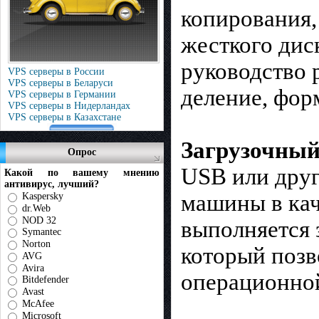
копирования
жесткого дис
руководство 
VPS серверы в России
VPS серверы в Беларуси
деление, форм
VPS серверы в Германии
VPS серверы в Нидерландах
VPS серверы в Казахстане
Загрузочный
Опрос
USB или друг
Какой по вашему мнению
антивирус, лучший?
машины в кач
Kaspersky
dr.Web
NOD 32
выполняется 
Symantec
Norton
который позв
AVG
Avira
операционно
Bitdefender
Avast
McAfee
Microsoft