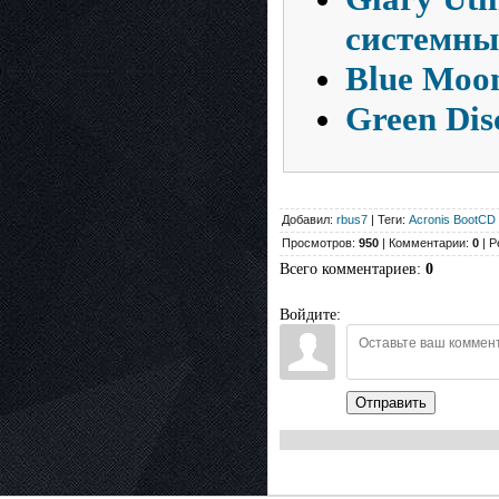
системны
Blue Moo
Green Disc
Добавил:
rbus7
| Теги:
Acronis BootCD 
Просмотров:
950
| Комментарии:
0
| Р
Всего комментариев
:
0
Войдите:
Отправить