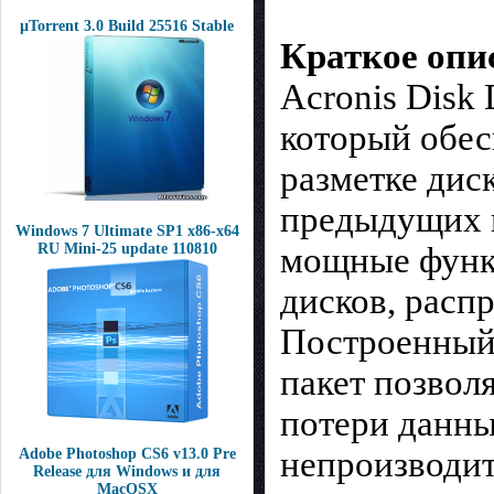
µTorrent 3.0 Build 25516 Stable
Краткое опи
Acronis Disk 
который обес
разметке диск
предыдущих в
Windows 7 Ultimate SP1 x86-х64
мощные функц
RU Mini-25 update 110810
дисков, расп
Построенный 
пакет позвол
потери данны
непроизводит
Adobe Photoshop CS6 v13.0 Pre
Release для Windows и для
MacOSX