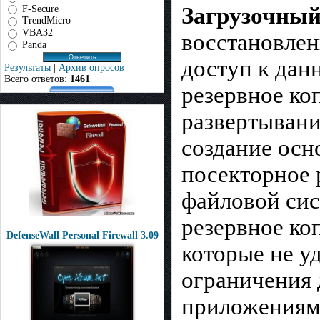
Загрузочный
F-Secure
TrendMicro
VBA32
восстановлен
Panda
доступ к дан
Результаты
|
Архив опросов
Всего ответов:
1461
резервное ко
развертывани
создание осн
посекторное 
файловой сис
резервное ко
DefenseWall Personal Firewall 3.09
которые не у
ограничения 
приложениями