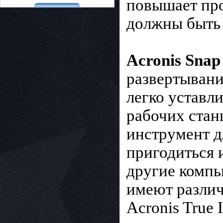
повышает про
должны быть
Acronis Snap
развертывани
легко уставл
рабочих стан
инструмент д
пригодиться 
другие компь
имеют разли
Acronis True