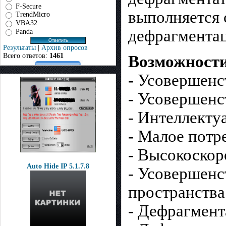
F-Secure
выполняется 
TrendMicro
VBA32
дефрагмента
Panda
Результаты
|
Архив опросов
Всего ответов:
1461
Возможност
- Усовершенс
- Усовершен
- Интеллекту
- Малое потр
- Высокоско
Auto Hide IP 5.1.7.8
- Усовершенс
пространства
- Дефрагмент