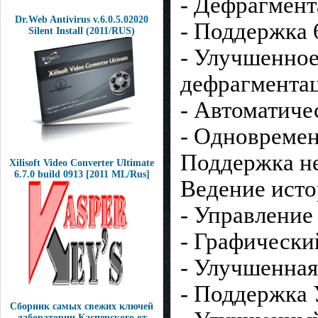
- Дефрагмен
Dr.Web Antivirus v.6.0.5.02020
- Поддержка
Silent Install (2011/RUS)
- Улучшенное
дефрагмента
- Автоматиче
- Одновремен
Поддержка не
Xilisoft Video Converter Ultimate
6.7.0 build 0913 [2011 ML/Rus]
Ведение исто
- Управление
- Графически
- Улучшенная
- Поддержк
Сборник самых свежих ключей
лаборатории Касперского от