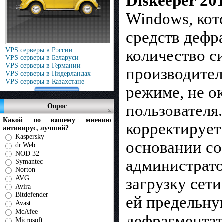
Diskeeper 20
Windows, кот
средств дефр
VPS серверы в России
количество с
VPS серверы в Беларуси
VPS серверы в Германии
производител
VPS серверы в Нидерландах
VPS серверы в Казахстане
режиме, не о
пользователя
Опрос
Какой по вашему мнению
корректирует
антивирус, лучший?
Kaspersky
основании со
dr.Web
NOD 32
администрато
Symantec
Norton
AVG
загрузку сети
Avira
Bitdefender
ей предельну
Avast
McAfee
дефрагментат
Microsoft