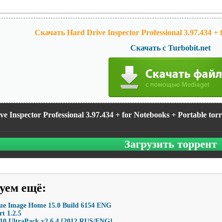
Скачать Hard Drive Inspector Professional 3.97.434 + 
Скачать с Turbobit.net
e Inspector Professional 3.97.434 + for Notebooks + Portable tor
Загрузить торрент
уем ещё
:
rue Image Home 15.0 Build 6154 ENG
t 1.2.5
k10 UltraPack v2.6.4 [2012 RUS/ENG]