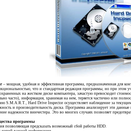
or
– мощная, удобная и эффективная программа, предназначенная для конт
нкциональностью, что и стандартная редакция программы, но при этом 
охраненных на жестком диске компьютера, зачастую превосходит стоимост
льно часто), информация, хранимая на нем, теряется частично или полно
ию S.M.A.R.T., Hard Drive Inspector осуществляет наблюдение за теку
ость и производительность диска. Программа анализирует эти данные и
ение надежности винчестера. Это во многих случаях позволяет предотвр
щества программы
гия позволяющая предсказать возможный сбой работы HDD.
х копий важной информации.