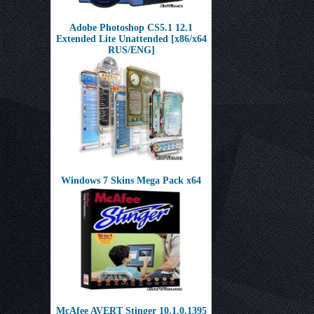
Adobe Photoshop CS5.1 12.1
Extended Lite Unattended [x86/x64
RUS/ENG]
Windows 7 Skins Mega Pack x64
McAfee AVERT Stinger 10.1.0.1395