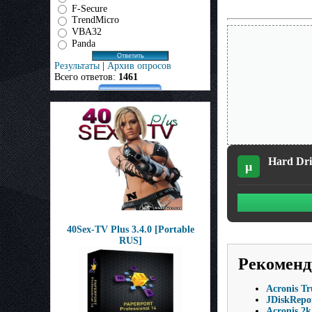
F-Secure
TrendMicro
VBA32
Panda
Результаты
|
Архив опросов
Всего ответов:
1461
Hard Driv
µ
40Sex-TV Plus 3.4.0 [Portable
RUS]
Рекоменд
Acronis T
JDiskRepor
Acronis 2