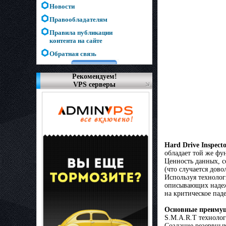
Новости
Правообладателям
Правила публикации
контента на сайте
Обратная связь
Рекомендуем!
VPS серверы
Hard Drive Inspect
обладает той же фу
Ценность данных, с
(что случается дово
Используя технолог
описывающих надежн
на критическое пад
Основные преиму
S.M.A.R.T техноло
Создание резервны