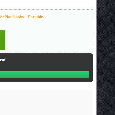
for Notebooks + Portable.
rent