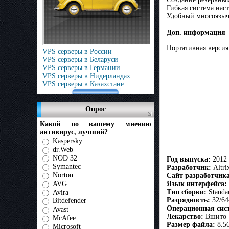
Гибкая система нас
Удобный многоязыч
Доп. информация
Портативная версия
VPS серверы в России
VPS серверы в Беларуси
VPS серверы в Германии
VPS серверы в Нидерландах
VPS серверы в Казахстане
Опрос
Какой по вашему мнению
антивирус, лучший?
Kaspersky
dr.Web
NOD 32
Год выпуска:
2012
Symantec
Разработчик:
Altri
Norton
Сайт разработчика
AVG
Язык интерфейса:
Тип сборки:
Standar
Avira
Разрядность:
32/64
Bitdefender
Операционная сис
Avast
Лекарство:
Вшито
McAfee
Размер файла:
8.5
Microsoft