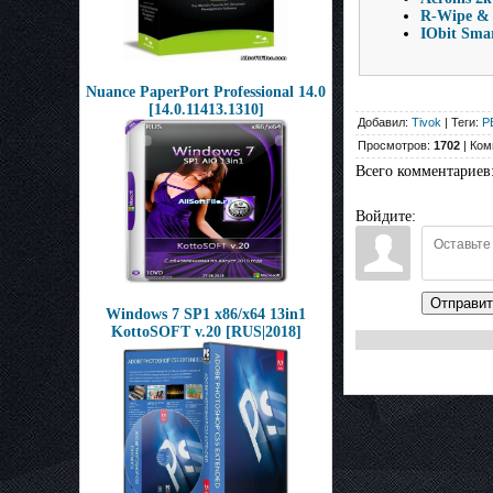
R-Wipe & 
IObit Sma
Nuance PaperPort Professional 14.0
[14.0.11413.1310]
Добавил:
Tivok
| Теги:
Р
Просмотров:
1702
| Ком
Всего комментариев
Войдите:
Отправит
Windows 7 SP1 x86/x64 13in1
KottoSOFT v.20 [RUS|2018]