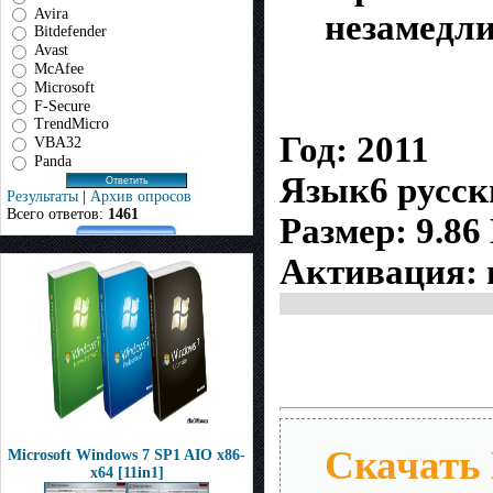
Avira
незамедли
Bitdefender
Avast
McAfee
Microsoft
F-Secure
TrendMicro
Год: 2011
VBA32
Panda
Язык6 русск
Результаты
|
Архив опросов
Всего ответов:
1461
Размер: 9.86
Активация: 
Скачать H
Microsoft Windows 7 SP1 AIO x86-
x64 [11in1]