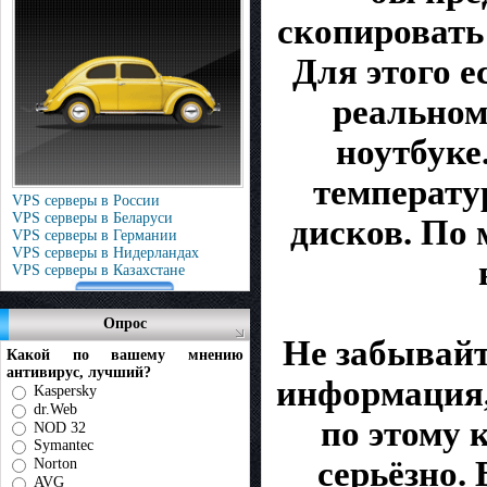
скопировать
Для этого е
реальном
ноутбуке
температур
VPS серверы в России
VPS серверы в Беларуси
дисков. По 
VPS серверы в Германии
VPS серверы в Нидерландах
VPS серверы в Казахстане
Опрос
Не забывайт
Какой по вашему мнению
антивирус, лучший?
информация,
Kaspersky
dr.Web
по этому 
NOD 32
Symantec
серьёзно.
Norton
AVG