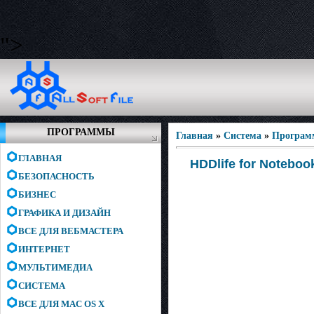
">
ПРОГРАММЫ
Главная
»
Система
»
Програм
ГЛАВНАЯ
HDDlife for Noteboo
БЕЗОПАСНОСТЬ
БИЗНЕС
ГРАФИКА И ДИЗАЙН
ВСЕ ДЛЯ ВЕБМАСТЕРА
ИНТЕРНЕТ
МУЛЬТИМЕДИА
СИСТЕМА
ВСЕ ДЛЯ MAC OS X