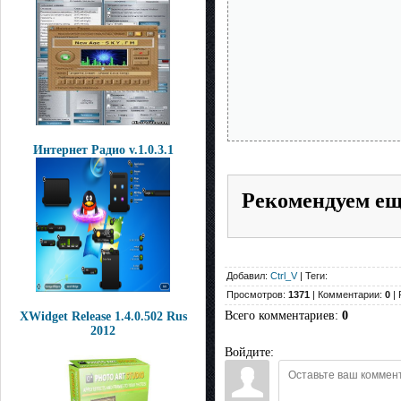
Интернет Радио v.1.0.3.1
Рекомендуем е
Добавил:
Ctrl_V
| Теги:
Просмотров:
1371
| Комментарии:
0
| 
Всего комментариев
:
0
XWidget Release 1.4.0.502 Rus
2012
Войдите: