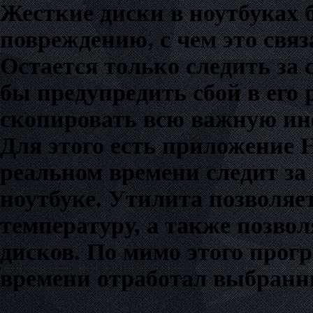
Жесткие диски в ноутбуках 
повреждению, с чем это связ
Остается только следить за 
бы предупредить сбой в его 
скопировать всю важную ин
Для этого есть приложение H
реальном времени следит за
ноутбуке. Утилита позволяет
температуру, а также позво
дисков. По мимо этого прог
времени отработал выбранн