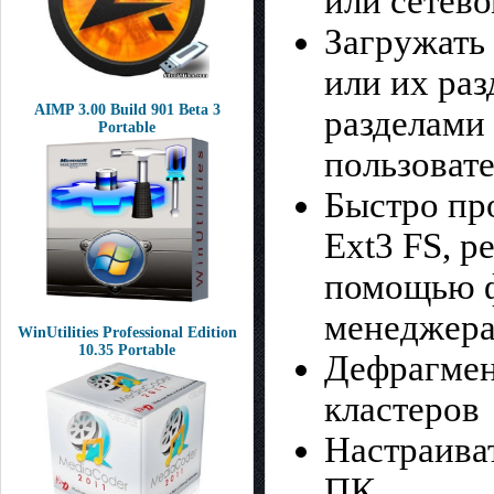
или сетев
Загружать
или их ра
AIMP 3.00 Build 901 Beta 3
разделами
Portable
пользоват
Быстро пр
Ext3 FS, р
помощью 
менеджера
WinUtilities Professional Edition
10.35 Portable
Дефрагмен
кластеров
Настраива
ПК