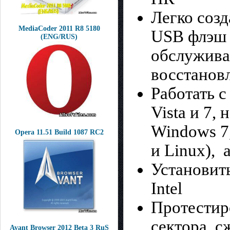
Легко созд
MediaCoder 2011 R8 5180
USB флэш 
(ENG/RUS)
обслужива
восстанов
Работать 
Vista и 7
Windows 7,
Opera 11.51 Build 1087 RC2
и Linux), 
Установить
Intel
Протестир
сектора, с
Avant Browser 2012 Beta 3 RuS