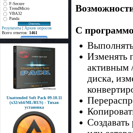
F-Secure
Возможности
TrendMicro
VBA32
Panda
С программо
Результаты
|
Архив опросов
Всего ответов:
1461
Выполнять
Изменять п
активным 
диска, изм
конвертир
Перераспр
Unattended Soft Pack 09.10.11
(x32/x64/ML/RUS) - Тихая
установка
Копироват
Создавать