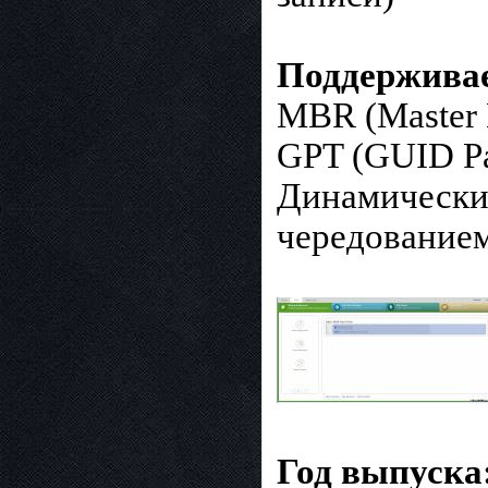
Поддерживае
MBR (Master 
GPT (GUID Par
Динамические
чередованием
Год выпуска