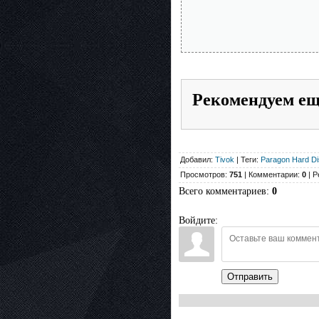
Рекомендуем е
Добавил:
Tivok
| Теги:
Paragon Hard D
Просмотров:
751
| Комментарии:
0
| Р
Всего комментариев
:
0
Войдите:
Отправить