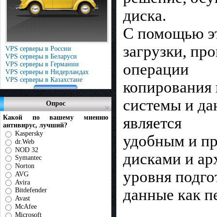
диска.
С помощью э
загрузки, пр
VPS серверы в России
VPS серверы в Беларуси
VPS серверы в Германии
операции
VPS серверы в Нидерландах
VPS серверы в Казахстане
копирования 
системы и да
Опрос
Какой по вашему мнению
является
антивирус, лучший?
Kaspersky
удобным и пр
dr.Web
NOD 32
дисками и ар
Symantec
Norton
уровня подго
AVG
Avira
данные как п
Bitdefender
Avast
McAfee
Microsoft