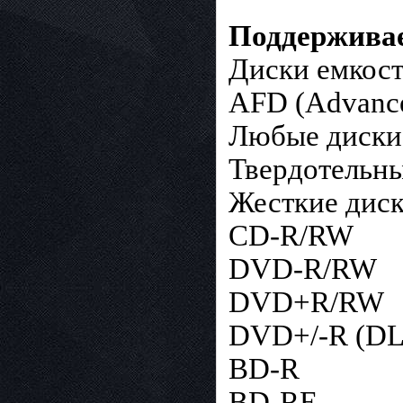
Поддерживае
Диски емкос
AFD (Advance
Любые диски 
Твердотельные
Жесткие дис
CD-R/RW
DVD-R/RW
DVD+R/RW
DVD+/-R (DL
BD-R
BD-RE