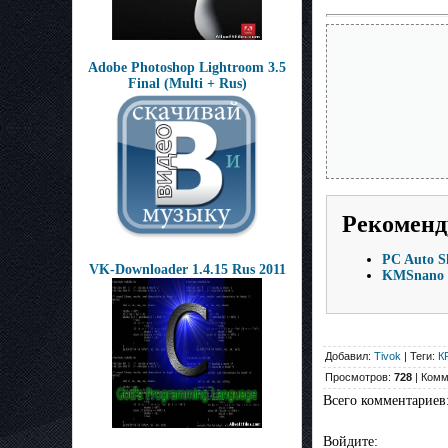
Adobe Photoshop Lightroom 3.5
Final (Multi + Rus)
Рекоменд
PC Auto S
VK-Downloader 1.4.15 Rus 2011
KMSnano 5.
Добавил:
Tivok
| Теги:
К
Просмотров:
728
| Комм
Всего комментариев
Войдите: