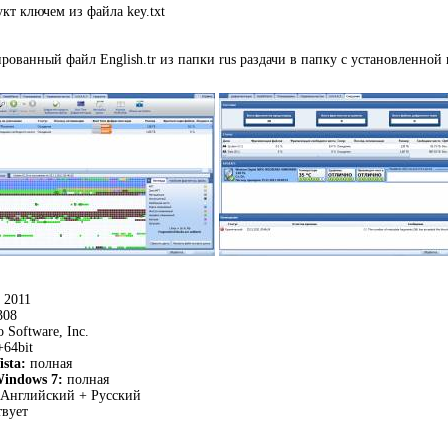
кт ключем из файла key.txt
ованный файл English.tr из папки rus раздачи в папку с установленной
2011
308
 Software, Inc.
+64bit
sta:
полная
indows 7:
полная
Английский + Русский
вует