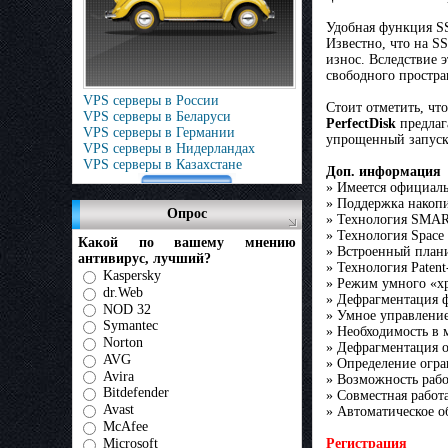
Удобная функция SS
Известно, что на S
износ. Вследствие 
свободного простра
VPS серверы в России
Стоит отметить, чт
VPS серверы в Беларуси
PerfectDisk
предлаг
VPS серверы в Германии
упрощенный запуск.
VPS серверы в Нидерландах
VPS серверы в Казахстане
Доп. информация
» Имеется официаль
» Поддержка накоп
Опрос
» Технология SMAR
» Технология Space
Какой по вашему мнению
» Встроенный план
антивирус, лучший?
» Технология Paten
Kaspersky
» Режим умного «хр
dr.Web
» Дефрагментация ф
NOD 32
» Умное управление
Symantec
» Необходимость в 
Norton
» Дефрагментация 
AVG
» Определение огра
Avira
» Возможность раб
Bitdefender
» Совместная работ
Avast
» Автоматическое о
McAfee
Microsoft
Регистрация