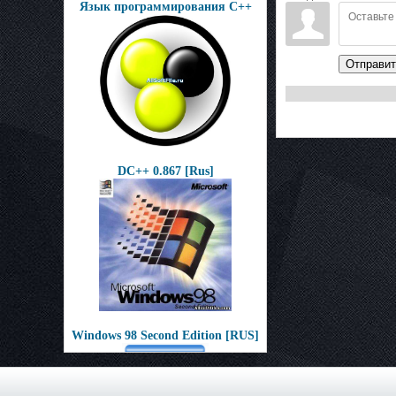
Язык программирования С++
Отправит
DC++ 0.867 [Rus]
Windows 98 Second Edition [RUS]