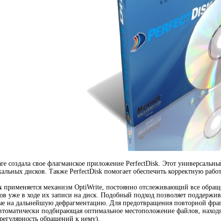
re создала свое флагманское приложение PerfectDisk. Этот универсальн
альных дисков. Также PerfectDisk помогает обеспечить корректную работ
k
применяется механизм OptiWrite, постоянно отслеживающий все обращ
в уже в ходе их записи на диск. Подобный подход позволяет поддержив
ые на дальнейшую дефрагментацию. Для предотвращения повторной фраг
томатически подбирающая оптимальное местоположение файлов, находящ
 регулярность обращений к нему).