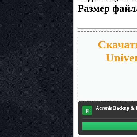
Размер файл
Скачать
Univer
Acronis Backup & R
µ