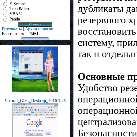
F-Secure
дубликаты да
TrendMicro
VBA32
резервного 
Panda
восстановить
Результаты
|
Архив опросов
Всего ответов:
1461
систему, при
так и отдель
Основные п
Удобство рез
операционной
Virtual_Girls_Desktop_2010.1.25
операционно
централизова
Безопасности