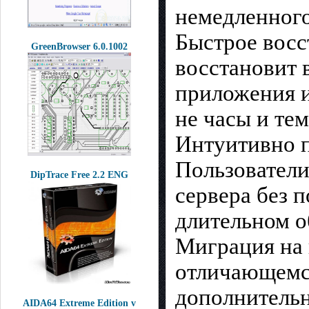
немедленного
Быстрое восс
GreenBrowser 6.0.1002
восстановит 
приложения и
не часы и тем
Интуитивно п
Пользователи
DipTrace Free 2.2 ENG
сервера без 
длительном 
Миграция на 
отличающемс
дополнительн
AIDA64 Extreme Edition v