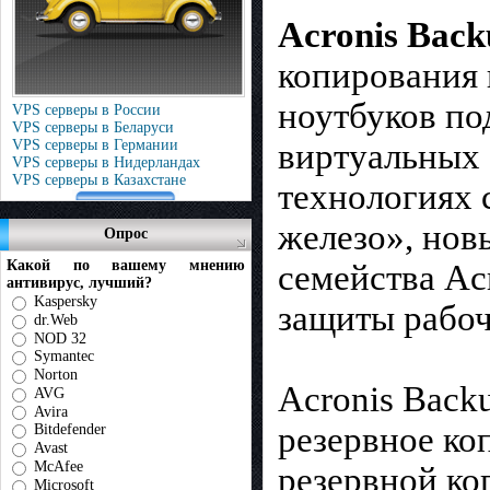
Acronis Back
копирования 
ноутбуков по
VPS серверы в России
VPS серверы в Беларуси
VPS серверы в Германии
виртуальных 
VPS серверы в Нидерландах
VPS серверы в Казахстане
технологиях 
железо», нов
Опрос
Какой по вашему мнению
семейства Ac
антивирус, лучший?
Kaspersky
защиты рабоч
dr.Web
NOD 32
Symantec
Norton
Acronis Back
AVG
Avira
резервное ко
Bitdefender
Avast
McAfee
резервной ко
Microsoft