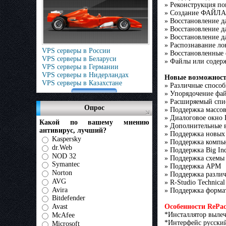
» Реконструкция п
» Создание ФАЙЛА-
» Восстановление 
» Восстановление д
» Восстановление 
» Распознавание л
VPS серверы в России
» Восстановленные 
VPS серверы в Беларуси
» Файлы или содер
VPS серверы в Германии
VPS серверы в Нидерландах
Новые возможност
VPS серверы в Казахстане
» Различные способ
» Упорядочение фа
» Расширяемый спи
Опрос
» Поддержка массов
» Диалоговое окно
Какой по вашему мнению
» Дополнительные 
антивирус, лучший?
» Поддержка новых
Kaspersky
» Поддержка компь
dr.Web
» Поддержка Big Ind
NOD 32
» Поддержка схемы
Symantec
» Поддержка APM
Norton
» Поддержка разли
AVG
» R-Studio Technical
Avira
» Поддержка формат
Bitdefender
Особенности RePac
Avast
*Инсталлятор выле
McAfee
*Интерфейс русски
Microsoft