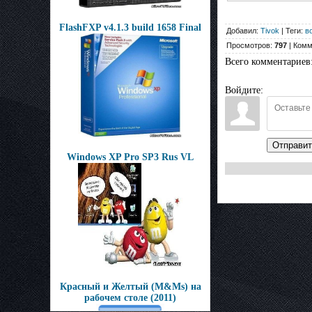
FlashFXP v4.1.3 build 1658 Final
Добавил:
Tivok
| Теги:
в
Просмотров:
797
| Комм
Всего комментариев
Войдите:
Отправит
Windows XP Pro SP3 Rus VL
Красный и Желтый (M&Ms) на
рабочем столе (2011)