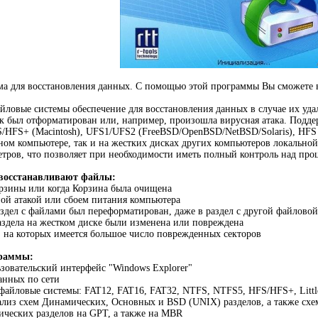
ма для восстановления данных. C помощью этой программы Вы сможете 
ловые системы обеспечение для восстановления данных в случае их удал
иск был отформатирован или, например, произошла вирусная атака. Под
S/HFS+ (Macintosh), UFS1/UFS2 (FreeBSD/OpenBSD/NetBSD/Solaris), HF
ьном компьютере, так и на жестких дисках других компьютеров локальной
етров, что позволяет при необходимости иметь полный контроль над про
 восстанавливают файлы:
рзины или когда Корзина была очищена
ой атакой или сбоем питания компьютера
раздел с файлами был переформатирован, даже в раздел с другой файлово
раздела на жестком диске были изменена или повреждена
, на которых имеется большое число поврежденных секторов
граммы:
зовательский интерфейс "Windows Explorer"
анных по сети
айловые системы: FAT12, FAT16, FAT32, NTFS, NTFS5, HFS/HFS+, Little 
ализ схем Динамических, Основных и BSD (UNIX) разделов, а также схе
ческих разделов на GPT, а также на MBR