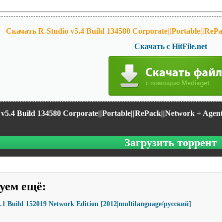
Скачать R-Studio v5.4 Build 134580 Corporate||Portable||ReP
Скачать с HitFile.net
 v5.4 Build 134580 Corporate||Portable||RePack||Network + Agen
Загрузить торрент
уем ещё
:
.1 Build 152019 Network Edition [2012|multilanguage/русский]