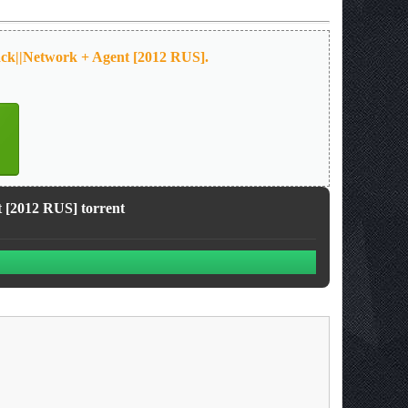
ack||Network + Agent [2012 RUS].
t [2012 RUS] torrent