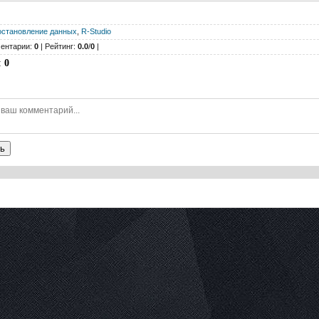
остановление данных
,
R-Studio
ентарии:
0
| Рейтинг:
0.0
/
0
|
:
0
ь