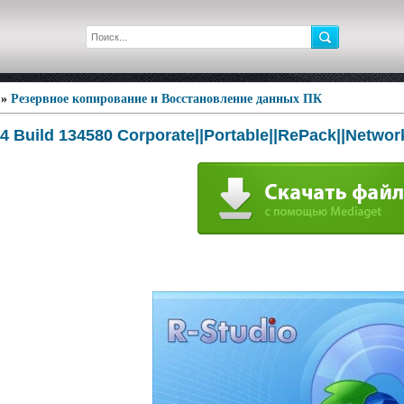
»
Резервное копирование и Восстановление данных ПК
.4 Build 134580 Corporate||Portable||RePack||Networ