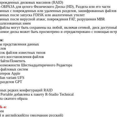
оврежденных дисковых массивов (RAID)
ОБРАЗА для целого Физического Диска (HD), Раздела или его части
данных с поврежденных или удаленных разделов, зашифрованных файлов
анных после запуска FDISK или аналогичных утилит
данных после вирусной атаки; повреждения FAT; разрушения MBR
окализованных имен
файлы могут быть сохранены на любой, включая сетевой, диск доступн
жимое диска может быть просмотрено и отредактировано с помощью встр
и:
ы представления данных
йлов
сок файлов известных типов
ого восстановления файлов
 Найти/Пометить
возможности Шестнадцатиричного Редактора
 файловых систем
ютеров Apple
ian variant UFS
 разделов GPT
чных редких конфигураций RAID
 Portable добавлена к пакету R-Studio Technical
а сжатого образа
k-a:
чен
й и английский(по умолчанию русский)