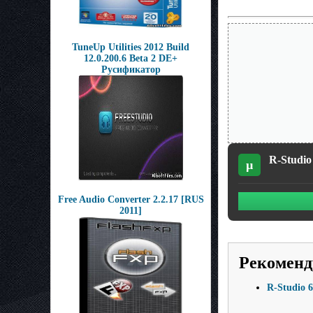
TuneUp Utilities 2012 Build
12.0.200.6 Beta 2 DE+
Русификатор
R-Studio
µ
Free Audio Converter 2.2.17 [RUS
2011]
Рекоменд
R-Studio 6