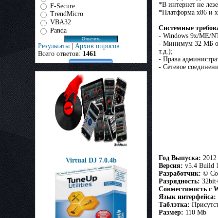
*В интернет не лезе
F-Secure
*Платформа x86 и 
TrendMicro
VBA32
Системные требов
Panda
- Windows 9x/ME/NT
- Минимум 32 МБ оп
Результаты
|
Архив опросов
т.д.);
Всего ответов:
1461
- Права администра
- Сетевое соединен
Год Выпуска:
2012
Virtual DJ 7.0.4b
Версия:
v5.4 Build 
Разработчик:
© Cop
Разрядность:
32bit
Совместимость с W
Язык интерфейса:
Таблэтка:
Присутст
Размер:
110 Mb