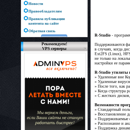
Новости
Правообладателям
Правила публикации
контента на сайте
Обратная связь
R-Studio
- програм
Рекомендуем!
Поддерживаются фай
VPS серверы
в случаях, когда д
Ext2FS (Linux), HF
не только на локал
настройки ее парам
R-Studio утилиты
» Удаленные вне Ко
» Удаленные вирусн
» После того, как 
» Когда структура 
» С жестких дисков
Возможности про
» Стандартный поль
» Восстановление д
» Поддерживаемые ф
» Распознание и ан
» Поддержка динами