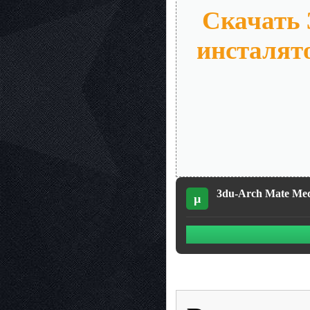
Скачать 
инсталят
3du-Arch Mate Med
µ