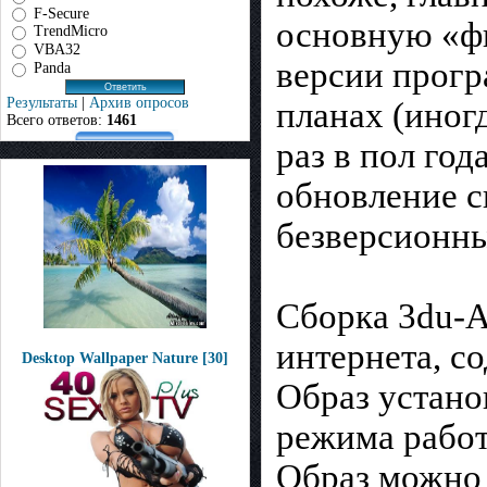
F-Secure
основную «фи
TrendMicro
VBA32
версии прогр
Panda
Результаты
|
Архив опросов
планах (иног
Всего ответов:
1461
раз в пол год
обновление с
безверсионны
Сборка 3du-A
интернета, с
Desktop Wallpaper Nature [30]
Образ устано
режима рабо
Образ можно 