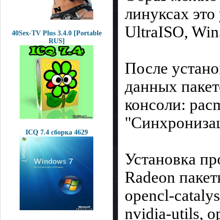
линуксах это
UltraISO, Win
40Sex-TV Plus 3.4.0 [Portable
RUS]
После устано
данных пакет
консоли: pac
"Синхронизац
ICQ 7.4 сборка 4629
Установка пр
Radeon пакеты 
opencl-catalys
nvidia-utils,