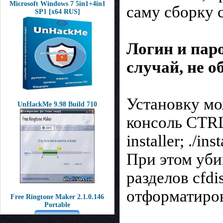
Microsoft Windows 7 5in1+4in1
саму сборку 
SP1 [x64 RUS]
Логин и паро
случай, не о
Установку мож
UnHackMe 9.98 Build 710
консоль CTRL
installer; ./inst
При этом уби
разделов cfdi
отформатиров
Free Ringtone Maker 2.1.0.146
Portable