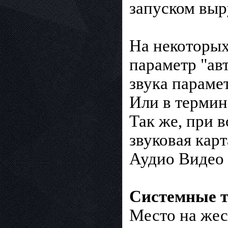
запуском выр
На некоторых
параметр "ав
звука парамет
Или в термина
Так же, при 
звуковая кар
Аудио Видео 
Системные т
Место на жес