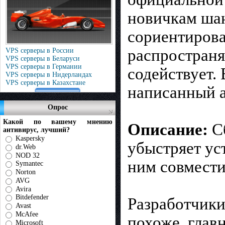
новичкам шан
сориентирова
распространя
VPS серверы в России
VPS серверы в Беларуси
VPS серверы в Германии
содействует.
VPS серверы в Нидерландах
VPS серверы в Казахстане
написанный а
Опрос
Какой по вашему мнению
Описание:
Сб
антивирус, лучший?
Kaspersky
убыстряет ус
dr.Web
NOD 32
ним совместим
Symantec
Norton
AVG
Avira
Bitdefender
Разработчики
Avast
McAfee
похоже, глав
Microsoft