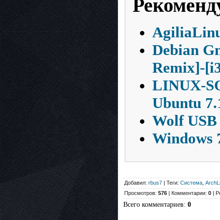
Рекоменд
AgiliaLin
Debian Gn
Remix]-[
LINUX-SO
Ubuntu 7.
Wolf USB 
Windows 7
Добавил:
rbus7
| Теги:
Система
,
ArchL
Просмотров:
576
| Комментарии:
0
| Р
Всего комментариев
:
0