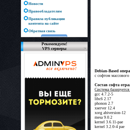
Новости
Правообладателям
Правила публикации
контента на сайте
Обратная связь
Рекомендуем!
VPS серверы
Debian-Based опер
с софтом массового
Состав софта отра
Система базируется
gcc 4.7.2-5
libc6 2.17
phonon 2.7
xserver 12.4
xorg abiversion-12
mesa 9.0.2
kernel 3.6.11-pae
kernel 3.2.0-4 pae