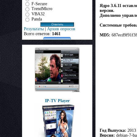
F-Secure
Ядро 3.6.11 остав
TrendMicro
версии.
VBA32
Дополнено управле
Panda
Системные требов
Результаты
|
Архив опросов
Всего ответов:
1461
MD5:
687ecd9f91f3f9
IP-TV Player
Год Выпуска:
2013
Версия:
debian-7-ba