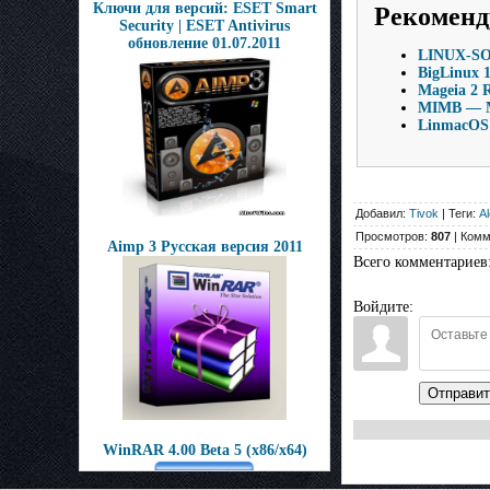
Ключи для версий: ESET Smart
Рекоменд
Security | ESET Antivirus
обновление 01.07.2011
LINUX-SOF
BigLinux 
Mageia 2 
MIMB — Му
LinmacOS 
Добавил:
Tivok
| Теги:
A
Просмотров:
807
| Комм
Aimp 3 Русская версия 2011
Всего комментариев
Войдите:
Отправит
WinRAR 4.00 Beta 5 (x86/x64)