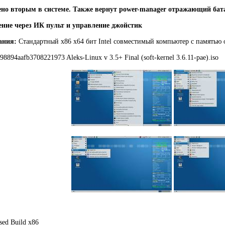
лено вторым в системе. Также вернут power-manager отражающий ба
ние через ИК пульт и управление джойстик
ания:
Стандартный х86 х64 бит Intel совместимый компьютер с памятью о
8894aafb3708221973 Aleks-Linux v 3.5+ Final (soft-kernel 3.6.11-pae).iso
sed Build x86