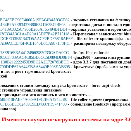
123
.ru/6FEC48EEC96E4066A19FA04B4A93CD82
- экранка установка на флешку 
ru/A6134B7A7E93437B80F341163842BF03
- подготовка диска и инсталл еди
ru/7A6413A8325C4956B286AF65494B1DE4
- экранка установки второй сист
ru/BD3C334A3C1A4D29A15DF7E42B715118
- Перепаковал зависимости blu
.ru/E0DCEED3B61347D5AACF2BDF5816AE6F
- file-roller от кроликоффа 
.ru/3EAB9ACEE46F4CB1840D8CA9871F8F11
- расширяем поддержку оборуд
ru/B778E916E3A44124960982C33CADA0CC
- firefox-19 + ru locale
.ru/AB6503F83AAC4C85BD5CC5D804DD0EF4
-gma3600 - замена инструкции
ru/9B1B8B212222453D9EC2A2E72078BEDD
- ядро 3.3.7 для постановки др
.ru/15790DDB67A644EBAA8440B208EAB395
- kpowersave (проба замены у
 в нее в роот терминале
cd kpowersave
чкой
ложениях ставим команду запуска kpowersave --force-acpi-check
с стоящего управления питанием
и прикидываем что оставить и что вычистить....
ru/7F50E418FAB74A089A1912B6A49422B0
- file-roller squeeze (перепаковка
ru/E30FD35E5D82459C9ED4337F39741400
- обновление freetuxtv (програм
каналов)
еются случаи незагрузки системы на ядре 3.6 
е