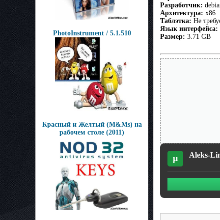
Разработчик:
debia
Архитектура:
x86
Таблэтка:
Не требу
Язык интерфейса:
PhotoInstrument / 5.1.510
Размер:
3.71 GB
Красный и Желтый (M&Ms) на
рабочем столе (2011)
Aleks-Lin
µ