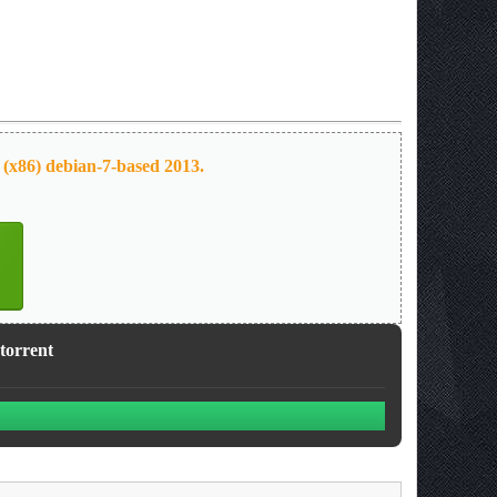
 (x86) debian-7-based 2013.
 torrent