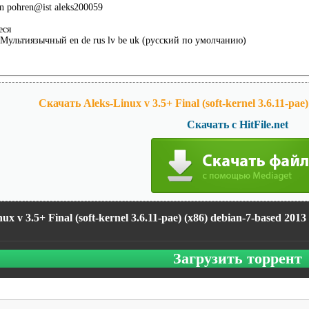
n pohren@ist aleks200059
еся
Мультиязычный en de rus lv be uk (русский по умолчанию)
Скачать Aleks-Linux v 3.5+ Final (soft-kernel 3.6.11-pae)
Скачать с HitFile.net
ux v 3.5+ Final (soft-kernel 3.6.11-pae) (x86) debian-7-based 2013
Загрузить торрент