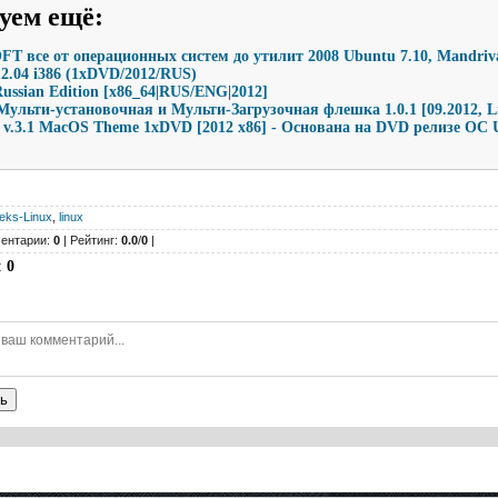
уем ещё
:
T все от операционных систем до утилит 2008 Ubuntu 7.10, Mandriva
12.04 i386 (1xDVD/2012/RUS)
Russian Edition [x86_64|RUS/ENG|2012]
льти-установочная и Мульти-Загрузочная флешка 1.0.1 [09.2012, L
v.3.1 MacOS Theme 1xDVD [2012 x86] - Основана на DVD релизе ОС U
leks-Linux
,
linux
ентарии:
0
| Рейтинг:
0.0
/
0
|
:
0
ь