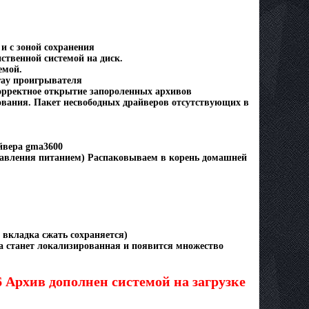
и с зоной сохранения
нственной системой на диск.
емой.
ray проигрывателя
- корректное открытие запороленных архивов
ования. Пакет несвободных драйверов отсутствующих в
айвера gma3600
правления питанием) Распаковываем в корень домашней
 - вкладка сжать сохраняется)
ма станет локализированная и появится множество
Архив дополнен системой на загрузке