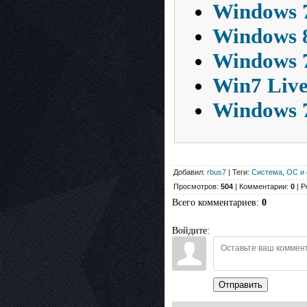
Windows 7
Windows 8
Windows 7
Win7 Live
Windows 7
Добавил:
rbus7
| Теги:
Система
,
ОС и 
Просмотров:
504
| Комментарии:
0
| Р
Всего комментариев
:
0
Войдите:
Отправить