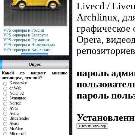
Livecd / Liv
Archlinux, д
графическое 
VPS серверы в России
VPS серверы в Беларуси
Opera, видео
VPS серверы в Германии
VPS серверы в Нидерландах
репозиториев
VPS серверы в Казахстане
Опрос
пароль адми
Какой по вашему мнению
антивирус, лучший?
пользовател
Kaspersky
dr.Web
пароль поль
NOD 32
Symantec
Norton
AVG
Avira
Установлен
Bitdefender
Avast
McAfee
Microsoft