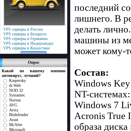
последний со
лишнего. В ре
делать лично
VPS серверы в России
VPS серверы в Беларуси
машины из ме
VPS серверы в Германии
VPS серверы в Нидерландах
может кому-т
VPS серверы в Казахстане
Опрос
Состав:
Какой по вашему мнению
антивирус, лучший?
Windows Key 
Kaspersky
dr.Web
NOD 32
NT-системах:
Symantec
Norton
Windows 7 Liv
AVG
Avira
Acronis True
Bitdefender
Avast
образа диска 
McAfee
Microsoft