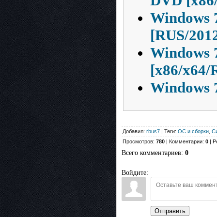
DVD [x86/
Windows 
[RUS/201
Windows 7
[x86/x64/
Windows 
Добавил:
rbus7
| Теги:
ОС и сборки
,
С
Просмотров:
780
| Комментарии:
0
| Р
Всего комментариев
:
0
Войдите:
Отправить