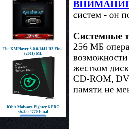
ВНИМАНИ
систем - он 
Системные т
256 МБ опера
The KMPlayer 3.0.0.1441 R2 Final
(2011) ML
возможности 
жестком диск
CD-ROM, DV
памяти не мен
IObit Malware Fighter 6 PRO
v6.2.0.4770 Final