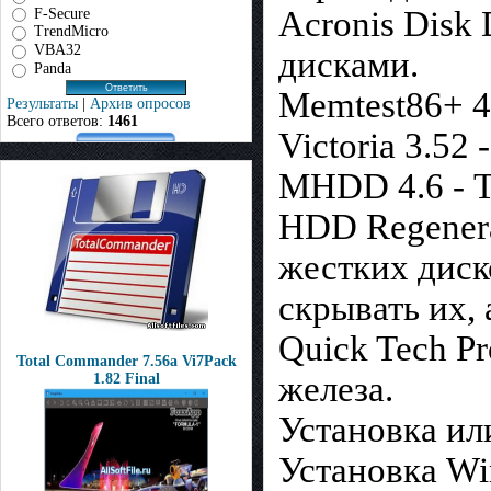
Acronis Disk
F-Secure
TrendMicro
VBA32
дисками.
Panda
Memtest86+ 4
Результаты
|
Архив опросов
Всего ответов:
1461
Victoria 3.52
MHDD 4.6 - Т
HDD Regenera
жестких диск
скрывать их,
Quick Tech P
Total Commander 7.56a Vi7Pack
железа.
1.82 Final
Установка или
Установка Wi