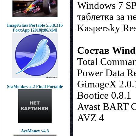
Windows 7 SP
таблетка за н
Kaspersky Res
ImageGlass Portable 5.5.8.31b
FoxxApp [2018|x86/x64]
Состав Windo
Total Comman
Power Data Re
GimageX 2.0.
SeaMonkey 2.2 Final Portable
Bootice 0.8.1
Avast BART CD
AVZ 4
AceMoney v4.3