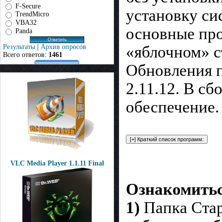
F-Secure
установку си
TrendMicro
VBA32
основные про
Panda
Результаты
|
Архив опросов
«яблочном» с
Всего ответов:
1461
Обновления п
2.11.12. В с
обеспечение.
VLC Media Player 1.1.11 Final
Ознакомить
1)
Папка Стар