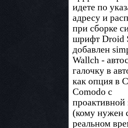
идете по ука
адресу и рас
при сборке с
шрифт Droid 
добавлен sim
Wallch - авт
галочку в авт
как опция в 
Comodo с
проактивной 
(кому нужен 
реальном вре