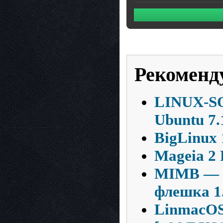
Рекоменд
LINUX-SO
Ubuntu 7.
BigLinux 
Mageia 2 
MIMB — М
флешка 1.
LinmacOS