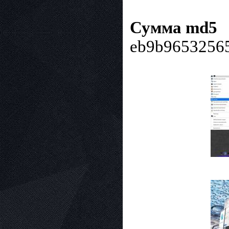
Сумма md5
eb9b96532565