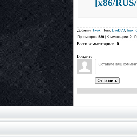
[x86/RUS
Добавил:
Tivok
| Теги:
LiveDVD
,
linux
,
Просмотров:
589
| Комментарии:
0
| Р
Всего комментариев
:
0
Войдите:
Отправить