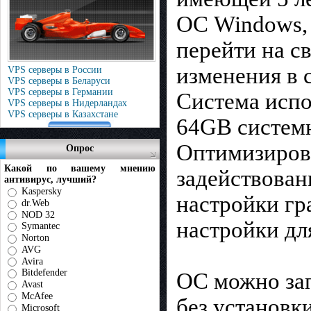
ОС Windows, 
перейти на с
изменения в 
VPS серверы в России
VPS серверы в Беларуси
VPS серверы в Германии
Система испо
VPS серверы в Нидерландах
VPS серверы в Казахстане
64GB системн
Оптимизирова
Опрос
Какой по вашему мнению
задействован
антивирус, лучший?
Kaspersky
настройки гр
dr.Web
NOD 32
настройки дл
Symantec
Norton
AVG
Avira
Bitdefender
ОС можно зап
Avast
McAfee
без установк
Microsoft