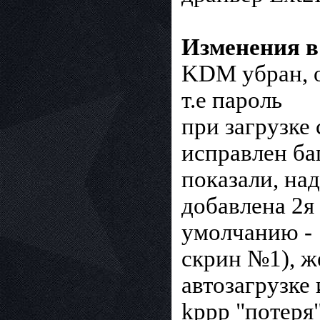
Изменения в 
KDM убран, о
т.е пароль
при загрузке
исправлен ба
показали, на
добавлена 2я 
умолчанию -
скрин №1), ж
автозагрузке
kppp "потеря