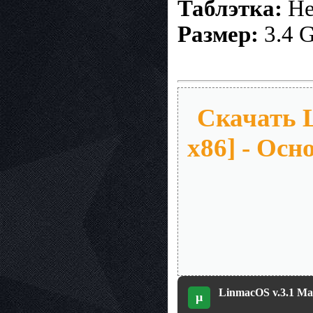
Таблэтка:
Не
Размер:
3.4 
Скачать 
x86] - Осн
LinmacOS v.3.1 Ma
µ