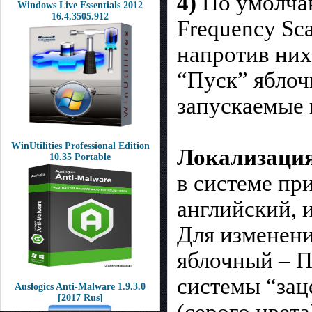
4)
По умолчан
Windows Live Essentials 2012
16.4.3505.912
Frequency Sca
напротив них
“Пуск” ябло
запускаемые 
WinUtilities Professional Edition
Локализаци
10.35 Portable
в системе пр
английский, 
Для изменени
яблочный – П
системы “зац
Auslogics Anti-Malware 1.9.3.0
[2017 Rus]