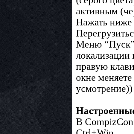
(серого цвета
активным (че
Нажать ниже 
Перегрузитьс
Меню “Пуск” 
локализации 
правую клав
окне меняете
усмотрение))
Настроенны
В CompizConf
Ctrl+Win,