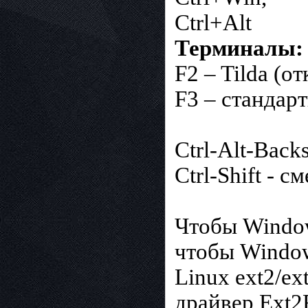
Ctrl+Alt
Терминалы:
F2 – Tilda (о
F3 – стандар
Ctrl-Alt-Back
Ctrl-Shift - с
Чтобы Window
чтобы Window
Linux ext2/e
драйвер Ext2