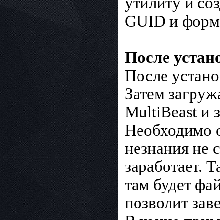
утилиту и со
GUID и форма
После устан
После устано
Затем загруж
MultiBeast и 
Необходимо о
незнания не с
заработает. 
там будет фа
позволит зав