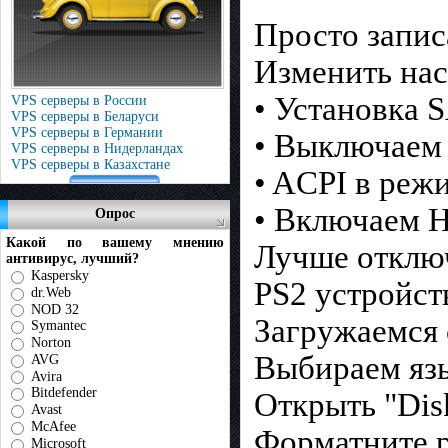
Просто запис
Изменить на
• Установка 
VPS серверы в России
VPS серверы в Беларуси
VPS серверы в Германии
• Выключаем 
VPS серверы в Нидерландах
VPS серверы в Казахстане
• ACPI в режи
• Включаем H
Опрос
Какой по вашему мнению
Лучше отключ
антивирус, лучший?
Kaspersky
PS2 устройст
dr.Web
NOD 32
Загружаемся
Symantec
Norton
Выбираем яз
AVG
Avira
Bitdefender
Открыть "Disk
Avast
McAfee
Форматните р
Microsoft