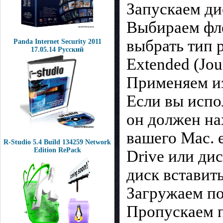
Запускаем дис
Выбираем фле
выбрать тип 
Panda Internet Security 2011
17.05.14 Русский
Extended (Jou
Применяем и
Если вы испо
он должен на
вашего Mac. 
R-Studio 5.4 Build 134259 Network
Edition RePack
Drive или ди
диск вставить
Загружаем по
Пропускаем п