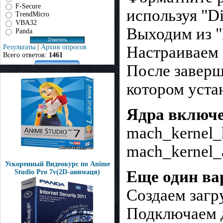
F-Secure
используя "Di
TrendMicro
VBA32
Выходим из "D
Panda
Результаты
|
Архив опросов
Настраиваем 
Всего ответов:
1461
После заверш
котором уста
Ядра включе
mach_kernel_
mach_kernel_
Ускоренный Видеокурс по Anime
Еще один ва
Studio Pro 7v(2D-анимаця)
Cоздаем загр
Подключаем 