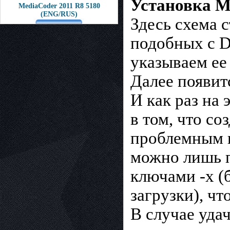
Установка M
MediaCoder 2011 R8 5180
(ENG/RUS)
Здесь схема 
подобных с D
указываем ее
Далее появит
И как раз на
в том, что с
проблемным и
можно лишь п
ключами -x (
загрузки), ч
В случае уда