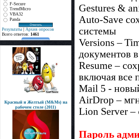
F-Secure
Gestures & a
TrendMicro
VBA32
Auto-Save со
Panda
системы
Результаты
|
Архив опросов
Всего ответов:
1461
Versions – T
документов 
Resume – сох
включая все 
Mail 5 - новы
AirDrop – мг
Красный и Желтый (M&Ms) на
рабочем столе (2011)
Lion Server –
Пароль адми