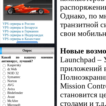
распоряжении
Однако, по м
транзитной с
VPS серверы в России
VPS серверы в Беларуси
свои мобильн
VPS серверы в Германии
VPS серверы в Нидерландах
VPS серверы в Казахстане
Новые возмо
Опрос
Launchpad – 
Какой по вашему мнению
антивирус, лучший?
Kaspersky
приложений в
dr.Web
NOD 32
Полноэкранн
Symantec
Norton
Mission Contr
AVG
Avira
становится ц
Bitdefender
Avast
столами и т.д
McAfee
Microsoft