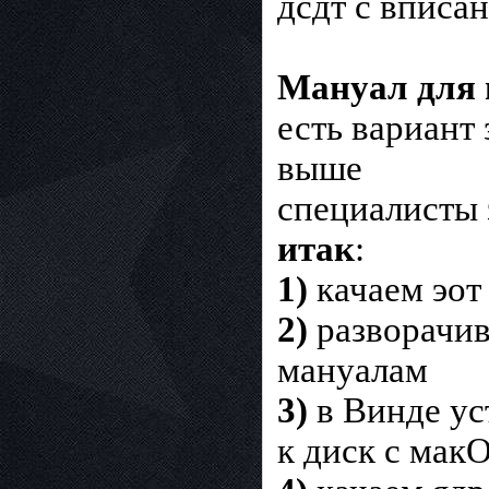
дсдт с вписа
Мануал для
есть вариант 
выше
специалисты 
итак
:
1)
качаем эот
2)
разворачив
мануалам
3)
в Винде ус
к диск с ма