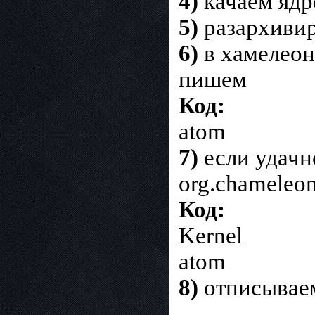
4)
качаем ядр
5)
разархивир
6)
в хамелеон
пишем
Код:
atom
7)
если удачн
org.chameleon.
Код:
Kernel
atom
8)
отписывае