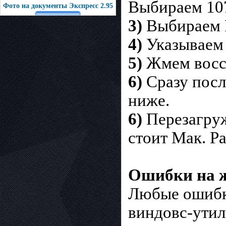
Выбираем 107
Фото на документы Экспресс 2.95
3)
Выбираем R
4)
Указываем к
5)
Жмем восс
6)
Сразу посл
ниже.
6)
Перезагруж
стоит Мак. Ра
Ошибки на ж
Любые ошибки
виндовс-утил