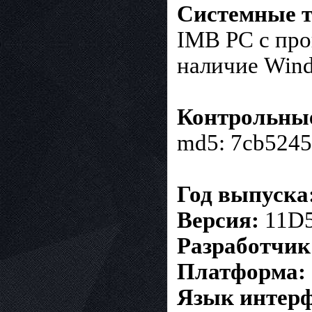
Системные т
IMB PC с проц
наличие Wind
Контрольны
md5: 7cb5245
Год выпуска
Версия:
11D
Разработчик
Платформа:
Язык интерф