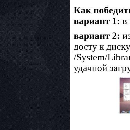
Как победить 
вариант 1:
в 
вариант 2:
из
досту к диску
/System/Libra
удачной загр