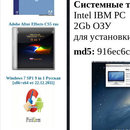
Системные т
Intel IBM PC
2Gb ОЗУ
Adobe After Effects CS5 rus
для установк
md5:
916ec6c
Windows 7 SP1 9 in 1 Русская
[x86+x64 от 22.12.2011]