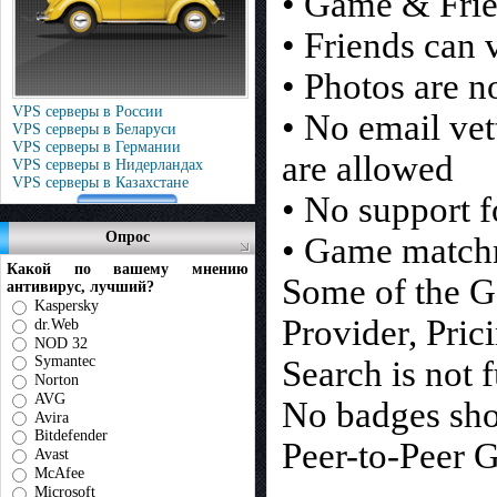
• Game & Frie
• Friends can
• Photos are n
VPS серверы в России
• No email vet
VPS серверы в Беларуси
VPS серверы в Германии
are allowed
VPS серверы в Нидерландах
VPS серверы в Казахстане
• No support f
Опрос
• Game matchm
Какой по вашему мнению
Some of the G
антивирус, лучший?
Kaspersky
Provider, Pric
dr.Web
NOD 32
Symantec
Search is not 
Norton
AVG
No badges sho
Avira
Bitdefender
Peer-to-Peer 
Avast
McAfee
Microsoft