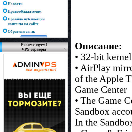
Новости
Правообладателям
Правила публикации
контента на сайте
Обратная связь
Описание:
Рекомендуем!
VPS серверы
• 32-bit kerne
• AirPlay mirr
of the Apple 
Game Center
• The Game Ce
Sandbox accou
In the Sandbo