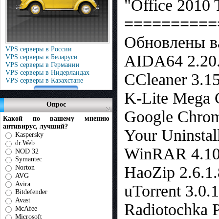
"Office 2010 
==========
Обновлены в
VPS серверы в России
AIDA64 2.20
VPS серверы в Беларуси
VPS серверы в Германии
VPS серверы в Нидерландах
CCleaner 3.1
VPS серверы в Казахстане
K-Lite Mega C
Опрос
Google Chrom
Какой по вашему мнению
антивирус, лучший?
Your Uninstal
Kaspersky
dr.Web
WinRAR 4.1
NOD 32
Symantec
HaoZip 2.6.1
Norton
AVG
Avira
uTorrent 3.0.
Bitdefender
Avast
Radiotochka P
McAfee
Microsoft