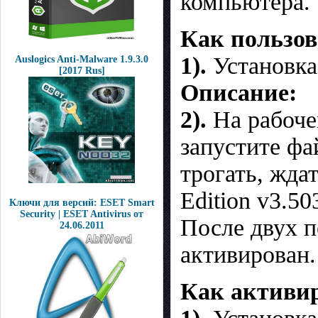
компьютера.
Как пользов
1).
Установка
Auslogics Anti-Malware 1.9.3.0
[2017 Rus]
Описание:
2).
На рабочем
запустите фа
трогать, жда
Edition v3.5
Ключи для версий: ESET Smart
Security | ESET Antivirus от
После двух п
24.06.2011
активирован.
Как активир