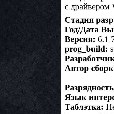
с драйвером
Стадия разр
Год/Дата Вы
В
ерсия:
6.1 
prog_build:
s
Разработчик
Автор сборк
Разрядность
Язык интер
Т
аблэтка:
Не