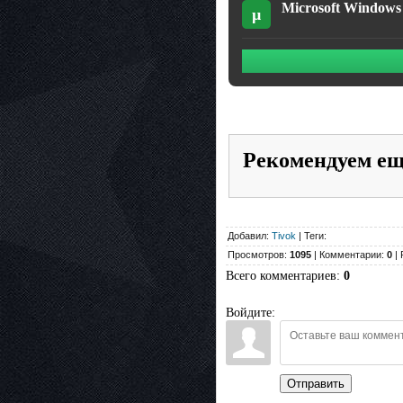
Microsoft Windows
µ
Рекомендуем е
Добавил:
Tivok
| Теги:
Просмотров:
1095
| Комментарии:
0
| 
Всего комментариев
:
0
Войдите:
Отправить