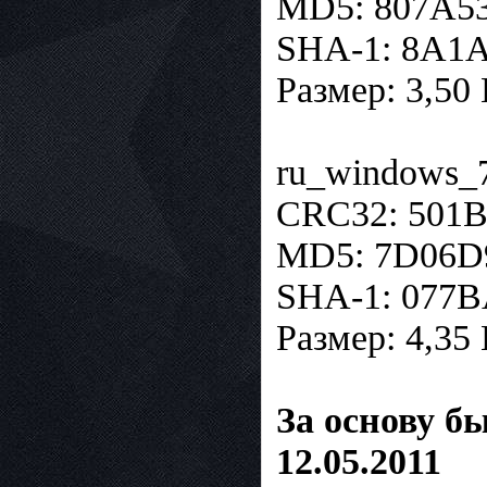
MD5: 807A5
SHA-1: 8A1
Размер: 3,50 
ru_windows_7
CRC32: 501
MD5: 7D06
SHA-1: 077
Размер: 4,35 
За основу б
12.05.2011