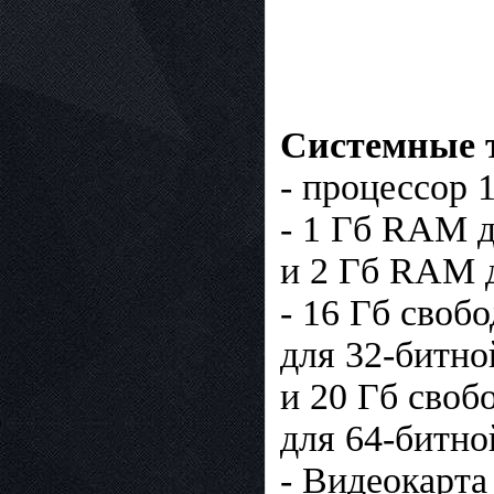
Системные 
- процессор 
- 1 Гб RAM 
и 2 Гб RAM д
- 16 Гб своб
для 32-битно
и 20 Гб своб
для 64-битно
- Видеокарта