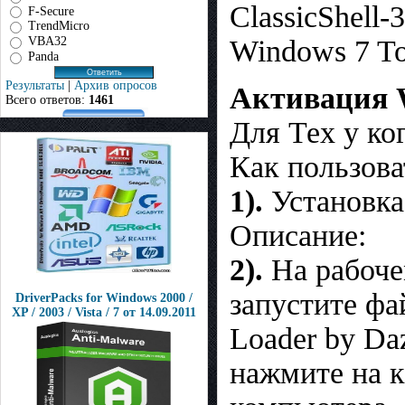
ClassicShell-3
F-Secure
TrendMicro
Windows 7 Too
VBA32
Panda
Результаты
|
Архив опросов
Активация W
Всего ответов:
1461
Для Тех у ко
Как пользов
1).
Установка
Описание:
2).
На рабоче
запустите фа
DriverPacks for Windows 2000 /
XP / 2003 / Vista / 7 от 14.09.2011
Loader by Da
нажмите на к