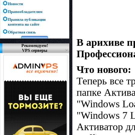
Новости
Правообладателям
Правила публикации
контента на сайте
Обратная связь
В арихиве п
Рекомендуем!
Профессион
VPS серверы
Что нового:
Теперь все т
папке Актив
"Windows Loa
"Windows 7 L
Активатор дл