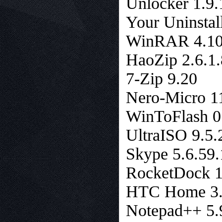
Unlocker 1.9.
Your Uninstal
WinRAR 4.1
HaoZip 2.6.1
7-Zip 9.20
Nero-Micro 1
WinToFlash 0
UltraISO 9.5.
Skype 5.6.59
RocketDock 1
HTC Home 3.
Notepad++ 5.