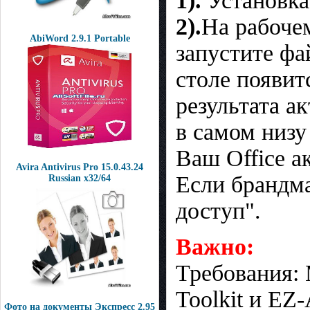
1).
Установка
2).
На рабочем
AbiWord 2.9.1 Portable
запустите фа
столе появит
результата а
в самом низу 
Ваш Office а
Avira Antivirus Pro 15.0.43.24
Если брандма
Russian x32/64
доступ".
Важно:
Требования: 
Toolkit и EZ
Фото на документы Экспресс 2.95