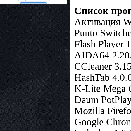
Список прогр
Активация Wi
Punto Switche
Flash Player 
AIDA64 2.20
CCleaner 3.1
HashTab 4.0.
K-Lite Mega C
Daum PotPlaye
Mozilla Firef
Google Chrom