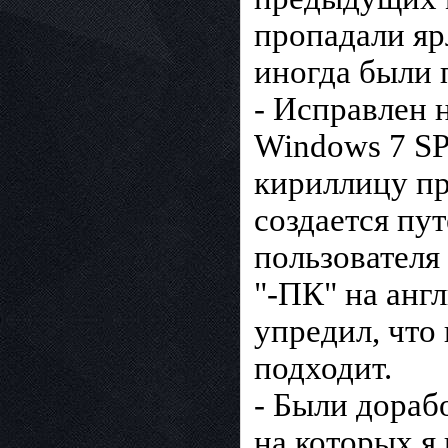
пропадали яр
иногда были 
- Исправлен 
Windows 7 SP
кириллицу пр
создается пу
пользователя
"-ПК" на анг
упредил, что
подходит.
- Были дораб
на которых я