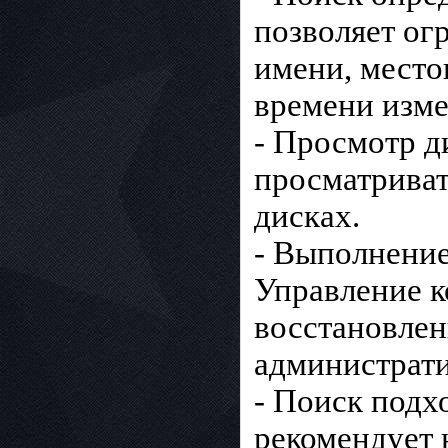
позволяет ог
имени, место
времени изме
- Просмотр д
просматриват
дисках.
- Выполнение
Управление 
восстановлен
администрати
- Поиск подх
рекомендует 