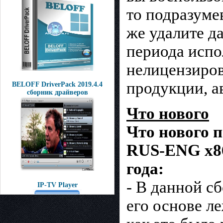
то подразуме
же удалите д
периода испо
нелицензиров
продукции, а
BELOFF DriverPack 2019.4.4
сборник драйверов
Что нового
Что нового п
RUS-ENG x86-
года:
- В данной сб
IP-TV Player
его основе л