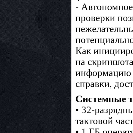
- Автономное
проверки поз
нежелательны
потенциально
Как иницииро
на скриншота
информацию о
справки, дос
Системные т
• 32-разрядн
тактовой час
• 1 ГБ опера