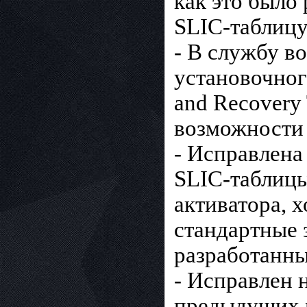
как это было
SLIC-таблицу
- В службу в
установочног
and Recovery
возможности 
- Исправлена
SLIC-таблицы
активатора, х
стандартные 
разработанны
- Исправлен н
предыдущих м