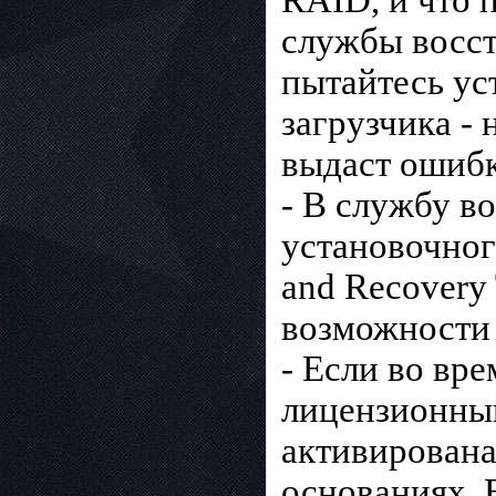
RAID, и что 
службы восст
пытайтесь ус
загрузчика -
выдаст ошибк
- В службу в
установочног
and Recovery
возможности 
- Если во вр
лицензионный
активирована
основаниях. 