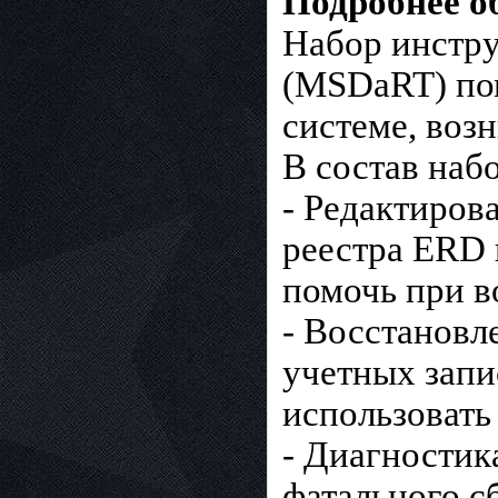
Подробнее 
Набор инструм
(MSDaRT) пом
системе, воз
В состав наб
- Редактиров
реестра ERD 
помочь при в
- Восстановл
учетных запи
использовать
- Диагностик
фатального с