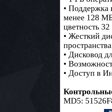
• Поддержка 
менее 128 МБ
цветность 32 
• Жесткий ди
пространства
• Дисковод д
• Возможност
• Доступ в Ин
Контрольны
MD5: 51526