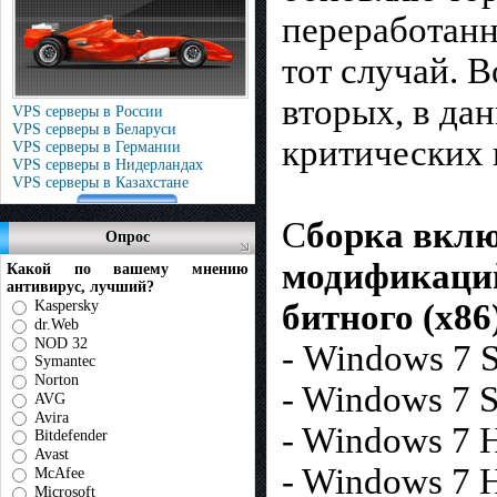
переработанн
тот случай. В
вторых, в дан
VPS серверы в России
VPS серверы в Беларуси
критических 
VPS серверы в Германии
VPS серверы в Нидерландах
VPS серверы в Казахстане
С
борка вклю
Опрос
модификаций
Какой по вашему мнению
антивирус, лучший?
Kaspersky
битного (x86
dr.Web
NOD 32
- Windows 7 S
Symantec
Norton
- Windows 7 S
AVG
Avira
- Windows 7 
Bitdefender
Avast
- Windows 7 
McAfee
Microsoft