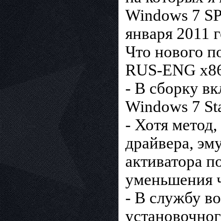
Windows 7 SP
января 2011 г
Что нового п
RUS-ENG x86-x
- В сборку в
Windows 7 Sta
- Хотя метод
драйвера, эм
активатора п
уменьшения ч
- В службу в
установочног