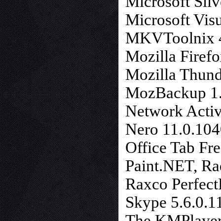
Microsoft Silv
Microsoft Vis
MKVToolnix 4
Mozilla Firefo
Mozilla Thund
MozBackup 1.
Network Activi
Nero 11.0.104
Office Tab Fr
Paint.NET, Ra
Raxco Perfect
Skype 5.6.0.1
The KMPlayer 