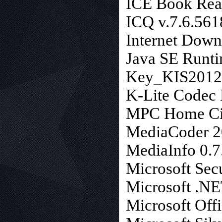
ICE Book Read
ICQ v.7.6.561
Internet Down
Java SE Runti
Key_KIS2012
K-Lite Codec 
MPC Home Cin
MediaCoder 2
MediaInfo 0.7.
Microsoft Secu
Microsoft .NE
Microsoft Off