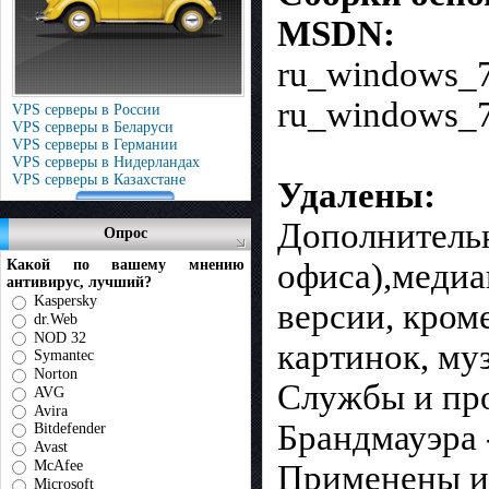
MSDN:
ru_windows_7
ru_windows_7
VPS серверы в России
VPS серверы в Беларуси
VPS серверы в Германии
VPS серверы в Нидерландах
VPS серверы в Казахстане
Удалены:
Дополнительн
Опрос
Какой по вашему мнению
офиса),медиа
антивирус, лучший?
Kaspersky
версии, кром
dr.Web
NOD 32
картинок, му
Symantec
Norton
Службы и пр
AVG
Avira
Брандмауэра 
Bitdefender
Avast
McAfee
Применены и
Microsoft