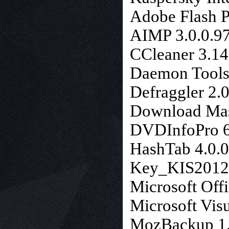
Adobe Flash P
AIMP 3.0.0.97
CCleaner 3.14
Daemon Tools
Defraggler 2.
Download Mast
DVDInfoPro 6.
HashTab 4.0.0
Key_KIS2012
Microsoft Off
Microsoft Vis
MozBackup 1.