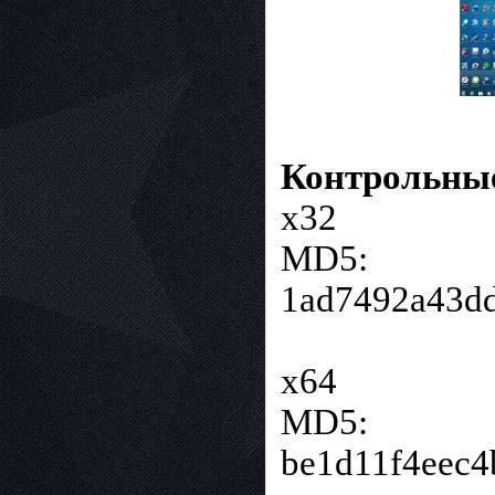
Контрольны
х32
MD5:
1ad7492a43dd
х64
MD5:
be1d11f4eec4