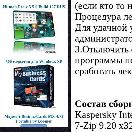
(если кто то н
Hitman Pro v 3.5.9 Build 127 RUS
Процедура ле
Для удачной 
администрато
3.Отключить 
программы по
500 гаджетов для Windows XP
сработать лек
Состав сбор
Kaspersky Inte
Mojosoft BusinessCards MX 4.72
Portable by Boomer
7-Zip 9.20 x3