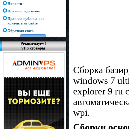
Новости
Правообладателям
Правила публикации
контента на сайте
Обратная связь
Рекомендуем!
VPS серверы
Cборка базир
windows 7 ult
explorer 9 r
автоматическ
wpi.
Сборки осн