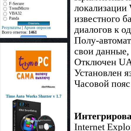
F-Secure
локализации 
TrendMicro
VBA32
известного б
Panda
диалогов к од
Результаты
|
Архив опросов
Всего ответов:
1461
Полу-автомат
свои данные,
Отключен UAC
Установлен я
Часовой пояс 
Time Auto Works Shutter v 1.7
Интегриров
Internet Expl