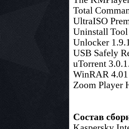
Total Command
UltraISO Prem
Uninstall Tool
Unlocker 1.9.
USB Safely R
uTorrent 3.0.1
WinRAR 4.01 
Zoom Player 
Состав сбор
Kaspersky Inte