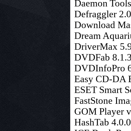
Daemon Tools
Defraggler 2.
Download Mast
Dream Aquari
DriverMax 5.9
DVDFab 8.1.3
DVDInfoPro 6.
Easy CD-DA Ex
ESET Smart Se
FastStone Ima
GOM Player v
HashTab 4.0.0