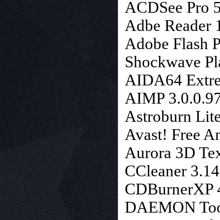
ACDSee Pro 5
Adbe Reader 1
Adobe Flash P
Shockwave Pla
AIDA64 Extre
AIMP 3.0.0.97
Astroburn Lite
Avast! Free An
Aurora 3D Te
CCleaner 3.14
CDBurnerXP 4.
DAEMON Tools