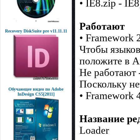
• IE8.zip - I
Работают
Recovery DiskSuite pre v11.11.11
• Framework 2
Чтобы языков
положите в А
Не работают 
Поскольку нет
Обучающее видео по Adobe
• Framework 4.
InDesign CS5[2011]
Название ре
Loader