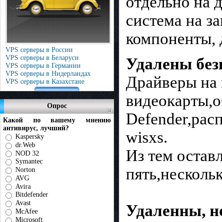
отдельно на 
система на з
компоненты, 
VPS серверы в России
VPS серверы в Беларуси
Удалены без
VPS серверы в Германии
VPS серверы в Нидерландах
Драйверы на 
VPS серверы в Казахстане
видеокарты,о
Опрос
Defender,рас
Какой по вашему мнению
антивирус, лучший?
wisxs.
Kaspersky
dr.Web
Из тем оставл
NOD 32
Symantec
пять,несколь
Norton
AVG
Avira
Bitdefender
Avast
Удаленны, н
McAfee
Microsoft