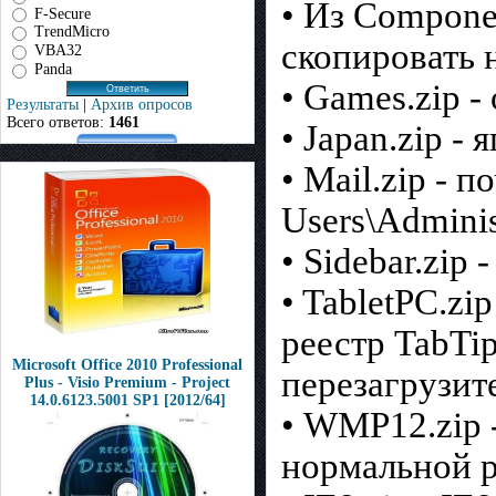
• Из Compone
F-Secure
TrendMicro
скопировать 
VBA32
Panda
• Games.zip -
Результаты
|
Архив опросов
Всего ответов:
1461
• Japan.zip -
• Mail.zip - п
Users\Adminis
• Sidebar.zip
• TabletPC.zi
реестр TabTip
Microsoft Office 2010 Professional
перезагрузит
Plus - Visio Premium - Project
14.0.6123.5001 SP1 [2012/64]
• WMP12.zip -
нормальной р