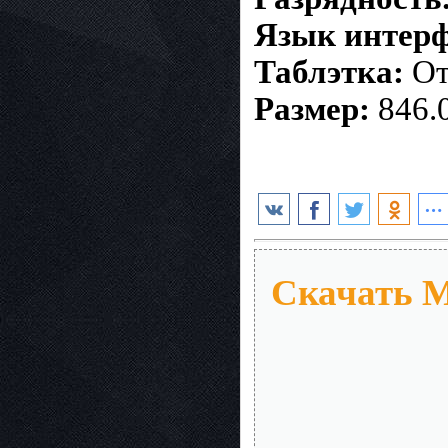
Язык интерф
Таблэтка:
От
Размер:
846.
Скачать M