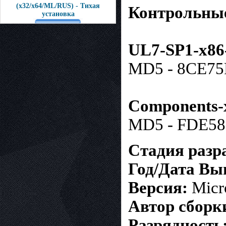
(x32/x64/ML/RUS) - Тихая
Контрольны
установка
UL7-SP1-x8
MD5 - 8CE7
Components-
MD5 - FDE5
Стадия разр
Год/Дата Вы
Версия:
Micro
Автор сборк
Разрядность