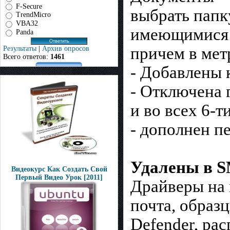
F-Secure
выбрать папк
TrendMicro
VBA32
имеющимися 
Panda
причем в мет
Результаты
|
Архив опросов
Всего ответов:
1461
- Добавлены 
- Отключена 
и во всех 6-т
- дополнен пе
Удалены в 
Видеокурс Как Создать Свой
Первый Видео Урок [2011]
Драйверы на 
почта, образ
Defender, рас