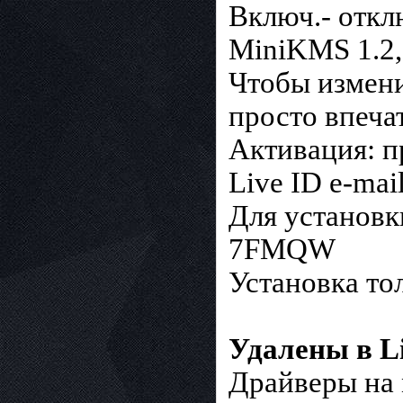
Включ.- отклю
MiniKMS 1.2,
Чтобы измени
просто впечат
Активация: п
Live ID e-mail
Для установ
7FMQW
Установка то
Удалены в Li
Драйверы на 