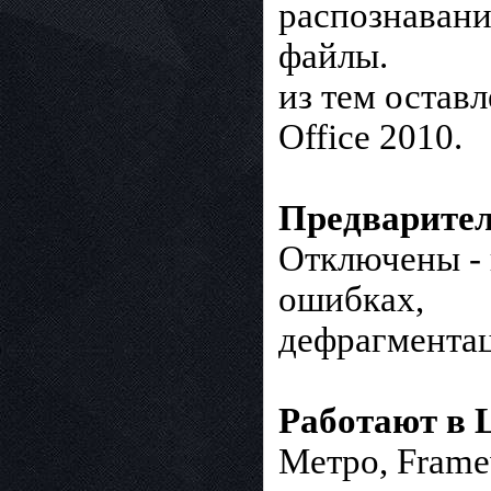
распознавани
файлы.
из тем остав
Office 2010.
Предварител
Отключены - 
ошибках,
дефрагментац
Работают в L
Метро, Framew