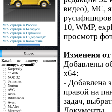
видео), МС, я
русифицирова
10, WMP, expl
VPS серверы в России
VPS серверы в Беларуси
VPS серверы в Германии
просмотр фото
VPS серверы в Нидерландах
VPS серверы в Казахстане
Изменеия от 
Опрос
Какой по вашему мнению
Добавлены об
антивирус, лучший?
Kaspersky
x64:
dr.Web
NOD 32
- Добавлена 
Symantec
Norton
правой на па
AVG
Avira
Bitdefender
задач, выбрат
Avast
McAfee
Документы
Microsoft