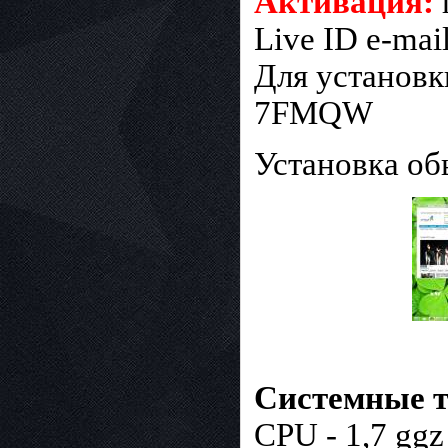
Активация:
Live ID e-mail
Для установ
7FMQW
Установка об
Системные т
CPU - 1,7 ggz