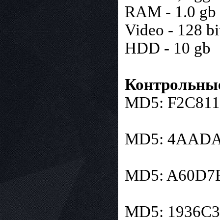
RAM - 1.0 gb
Video - 128 bi
HDD - 10 gb
Контрольны
MD5: F2C81
MD5: 4AADA
MD5: A60D7
MD5: 1936C