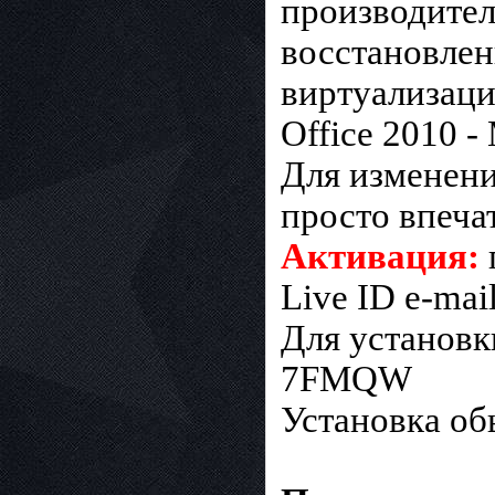
производител
восстановлен
виртуализаци
Office 2010 -
Для изменени
просто впечат
Активация:
Live ID e-mail
Для установ
7FMQW
Установка об