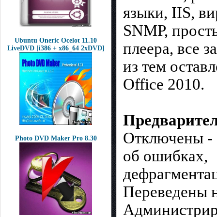
языки, IIS, в
SNMP, просты
Ubuntu Oneric Ocelot 11.10
плеера, все з
LiveDVD [i386 + x86_64 2xDVD]
из тем остав
Office 2010.
Предварител
Отключены - 
Photo DVD Maker Pro 8.30
об ошибках,
дефрагментац
Переведены н
Администрир