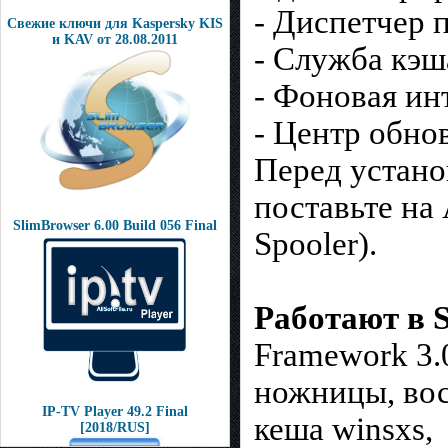
- Диспетчер п
Свежие ключи для Kaspersky KIS
и KAV от 28.08.2011
- Служба кэ
- Фоновая ин
- Центр обно
Перед устано
поставьте на 
SlimBrowser 6.00 Build 056 Final
Spooler).
Работают в 
Framework 3.0
ножницы, вос
IP-TV Player 49.2 Final
кеша winsxs,
[2018/RUS]