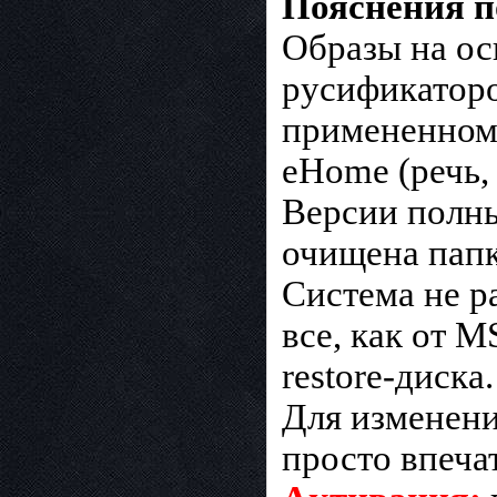
Пояснения по
Образы на ос
русификатор
примененному 
eHome (речь,
Версии полны
очищена папк
Система не р
все, как от M
restore-диска.
Для изменени
просто впечат