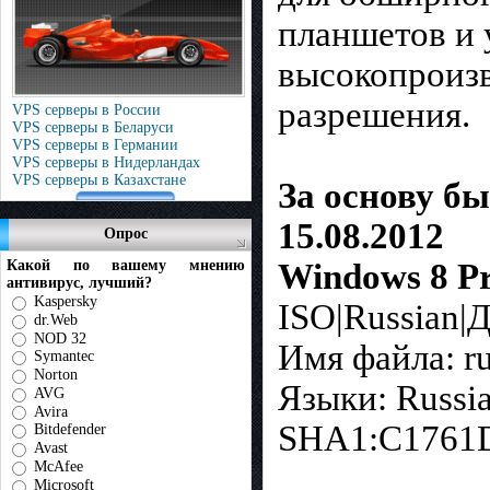
планшетов и 
высокопроиз
разрешения.
VPS серверы в России
VPS серверы в Беларуси
VPS серверы в Германии
VPS серверы в Нидерландах
VPS серверы в Казахстане
За основу б
15.08.2012
Опрос
Windows 8 Pr
Какой по вашему мнению
антивирус, лучший?
Kaspersky
ISO|Russian|
dr.Web
NOD 32
Имя файла: r
Symantec
Norton
Языки: Russi
AVG
Avira
SHA1:C1761
Bitdefender
Avast
McAfee
Microsoft