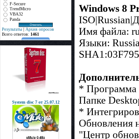
F-Secure
Windows 8 Pr
TrendMicro
VBA32
ISO|Russian|
Panda
Имя файла: r
Результаты
|
Архив опросов
Всего ответов:
1461
Языки: Russi
SHA1:03F79
Дополнител
* Программа 
Папке Deskto
System disc 7 от 25.07.12
* Интегриров
Обновления н
"Центр обно