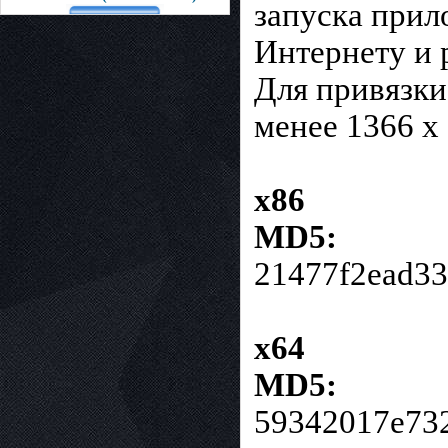
запуска прил
Интернету и 
Для привязки
менее 1366 x
x86
MD5:
21477f2ead3
x64
MD5:
59342017e73