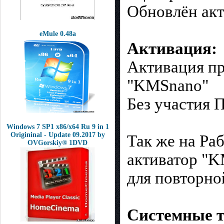
Обновлён акт
eMule 0.48a
Активация:
Активация пр
"KMSnano"
Без участия 
Windows 7 SP1 x86/x64 Ru 9 in 1
Origininal - Update 09.2017 by
Так же на Ра
OVGorskiy® 1DVD
активатор "K
для повторно
Системные т