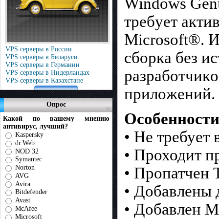
Windows Genu
тpeбyeт aкти
Microsoft®. 
VPS серверы в России
сборка без и
VPS серверы в Беларуси
VPS серверы в Германии
paзpaбoтчикo
VPS серверы в Нидерландах
VPS серверы в Казахстане
пpилoжeний.
Опрос
Особенности
Какой по вашему мнению
антивирус, лучший?
• Не требует
Kaspersky
dr.Web
• Проходит п
NOD 32
Symantec
Norton
• Пропатчен 
AVG
Avira
• Добавлены 
Bitdefender
Avast
• Добавлен Ma
McAfee
Microsoft