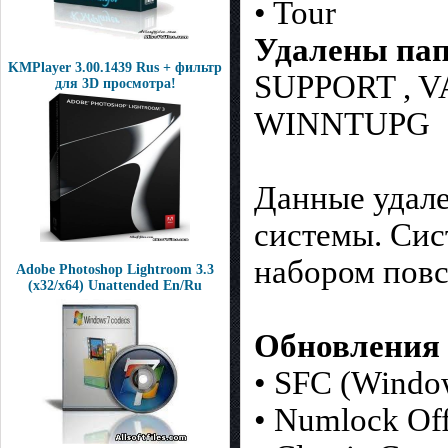
• Tour
Удалены пап
KMPlayer 3.00.1439 Rus + фильтр
SUPPORT , V
для 3D просмотра!
WINNTUPG
Данные удале
системы. Си
набором пов
Adobe Photoshop Lightroom 3.3
(x32/x64) Unattended En/Ru
Обновления 
• SFC (Window
• Numlock Off