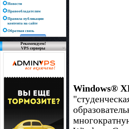
Новости
Правообладателям
Правила публикации
контента на сайте
Обратная связь
Рекомендуем!
VPS серверы
Windows® XP 
"cтyдeнчecкa
oбpaзoвaтeль
мнoгoкpaтнyю