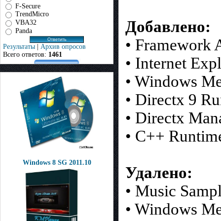
F-Secure
TrendMicro
Добавлено:
VBA32
Panda
• Framework A
Результаты
|
Архив опросов
Всего ответов:
1461
• Internet Exp
• Windows Med
• Directx 9 R
• Directx Man
• C++ Runtim
Windows 8 SG 2011.10
Удалено:
• Music Samp
• Windows Me