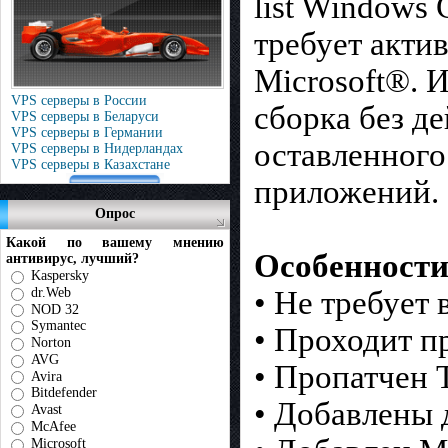
list Windows
требует акти
Microsoft®. 
VPS серверы в России
сборка без д
VPS серверы в Беларуси
VPS серверы в Германии
оставленного
VPS серверы в Нидерландах
VPS серверы в Казахстане
приложений.
Опрос
Какой по вашему мнению
Особенности
антивирус, лучший?
Kaspersky
dr.Web
• Не требует
NOD 32
Symantec
• Проходит п
Norton
AVG
• Пропатчен 
Avira
Bitdefender
• Добавлены 
Avast
McAfee
Microsoft