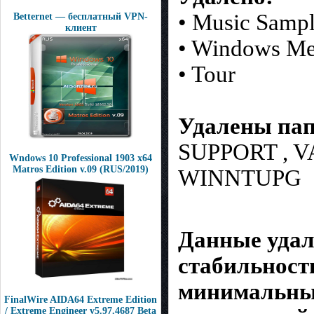
• Music Samp
Betternet — бесплатный VPN-
клиент
• Windows Me
• Tour
Удалены пап
SUPPORT , V
Wndows 10 Professional 1903 x64
Matros Edition v.09 (RUS/2019)
WINNTUPG
Данные удал
стабильност
минимальным
FinalWire AIDA64 Extreme Edition
/ Extreme Engineer v5.97.4687 Beta