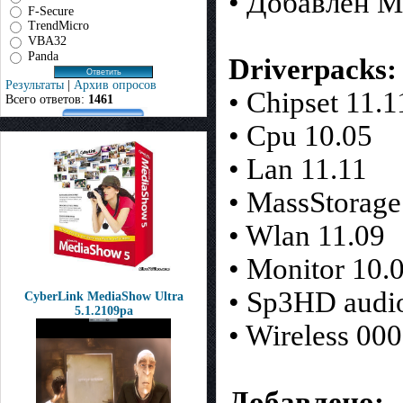
• Добавлен Ma
F-Secure
TrendMicro
VBA32
Panda
Driverpacks:
Результаты
|
Архив опросов
• Chipset 11.1
Всего ответов:
1461
• Cpu 10.05
• Lan 11.11
• MassStorage
• Wlan 11.09
• Monitor 10.
• Sp3HD audi
CyberLink MediaShow Ultra
5.1.2109pa
• Wireless 00
Добавлено: