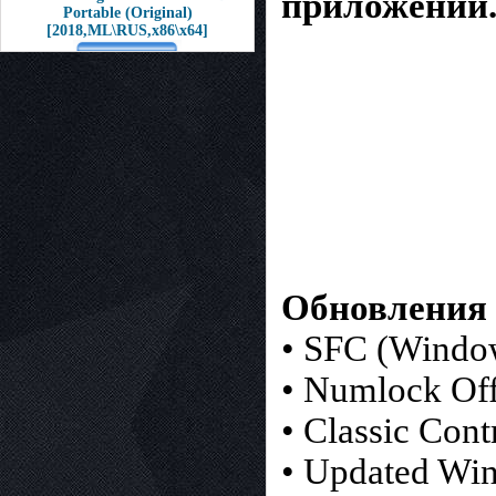
приложений
Portable (Original)
[2018,ML\RUS,x86\x64]
Обновления 
• SFC (Window
• Numlock Off
• Classic Cont
• Updated Win