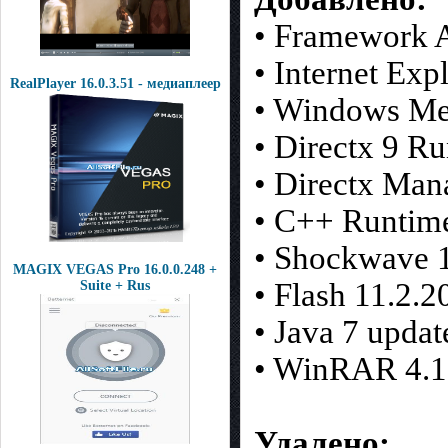
• Framework A
• Internet Exp
RealPlayer 16.0.3.51 - медиаплеер
• Windows Med
• Directx 9 R
• Directx Man
• C++ Runtim
• Shockwave 1
MAGIX VEGAS Pro 16.0.0.248 +
• Flash 11.2.2
Suite + Rus
• Java 7 updat
• WinRAR 4.1
Удалено: