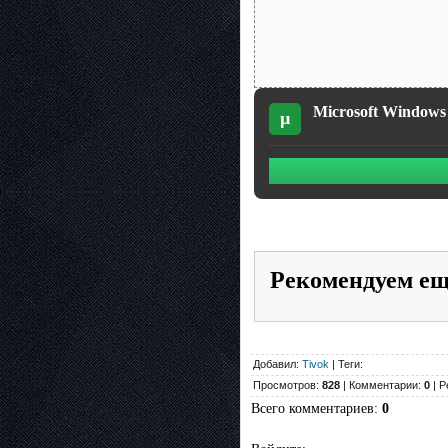
Microsoft Windows
µ
Рекомендуем е
Добавил:
Tivok
| Теги:
Просмотров:
828
| Комментарии:
0
| Р
Всего комментариев
:
0