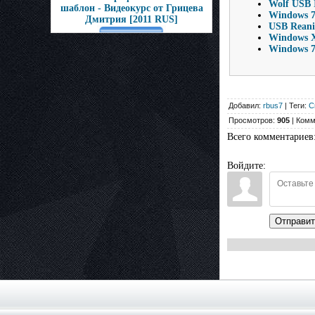
Wolf USB 
шаблон - Видеокурс от Грицева
Windows 7 
Дмитрия [2011 RUS]
USB Reanim
Windows X
Windows 7 
Добавил:
rbus7
| Теги:
С
Просмотров:
905
| Комм
Всего комментариев
Войдите:
Отправит