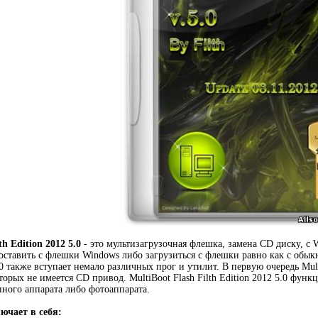
th Edition 2012 5.0
- это мультизагрузочная флешка, замена CD диску, с W
оставить с флешки Windows либо загрузиться с флешки равно как с обыкн
5.0 также вступает немало различных прог и утилит. В первую очередь Mult
торых не имеется CD привод. MultiBoot Flash Filth Edition 2012 5.0 фун
ного аппарата либо фотоаппарата.
ючает в себя: