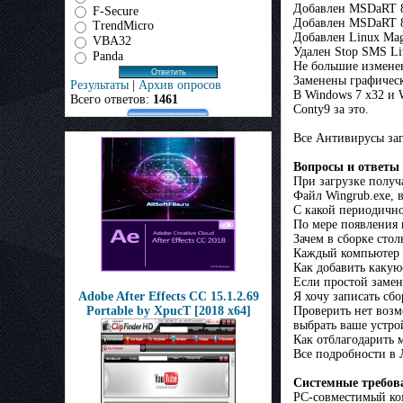
Добавлен MSDaRT 8
F-Secure
Добавлен MSDaRT 8
TrendMicro
Добавлен Linux Mag
VBA32
Удален Stop SMS Li
Panda
Не большие изменен
Заменены графическ
Результаты
|
Архив опросов
В Windows 7 x32 и 
Всего ответов:
1461
Conty9 за это.
Все Антивирусы заг
Вопросы и ответы
При загрузке получ
Файл Wingrub.exe, в
С какой периодично
По мере появления 
Зачем в сборке сто
Каждый компьютер в
Как добавить какую
Если простой замен
Adobe After Effects CC 15.1.2.69
Я хочу записать сб
Portable by XpucT [2018 x64]
Проверить нет возм
выбрать ваше устр
Как отблагодарить 
Все подробности в 
Системные требов
PC-совместимый ком