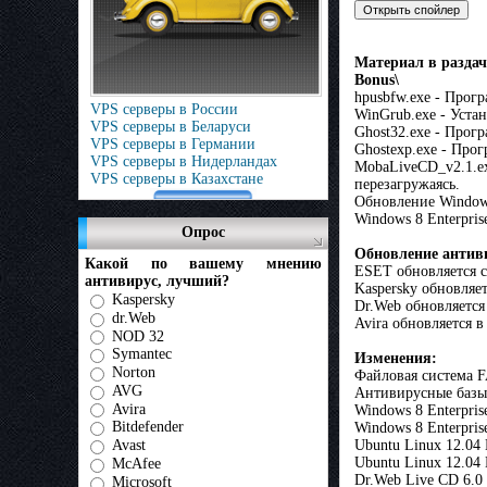
Материал в раздач
Bonus\
hpusbfw.exe - Прог
VPS серверы в России
WinGrub.exe - Уст
VPS серверы в Беларуси
Ghost32.exe - Прог
VPS серверы в Германии
Ghostexp.exe - Про
VPS серверы в Нидерландах
MobaLiveCD_v2.1.ex
VPS серверы в Казахстане
перезагружаясь.
Обновление Windows
Windows 8 Enterpris
Опрос
Обновление антив
Какой по вашему мнению
ESET обновляется 
антивирус, лучший?
Kaspersky обновляе
Kaspersky
Dr.Web обновляется
dr.Web
Avira обновляется 
NOD 32
Symantec
Изменения:
Norton
Файловая система F
AVG
Антивирусные базы
Avira
Windows 8 Enterpris
Bitdefender
Windows 8 Enterpris
Avast
Ubuntu Linux 12.04 
Ubuntu Linux 12.0
McAfee
Dr.Web Live CD 6.0
Microsoft