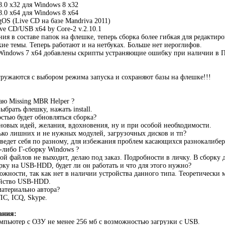
.0 x32 для Windows 8 x32
.0 x64 для Windows 8 x64
OS (Live CD на базе Mandriva 2011)
ve CD/USB x64 by Core-2 v.2.10.1
ия в составе папок на флешке, теперь сборка более гибкая для редактиро
ие темы. Теперь работают и на нетбуках. Больше нет иероглифов.
Windows 7 x64 добавлены скрипты устраняющие ошибку при наличии в ПК
ружаются с выбором режима запуска и сохраняют базы на флешке!!!
аю Missing MBR Helper ?
ыбрать флешку, нажать install.
стью будет обновляться сборка?
новых идей, желания, вдохновения, ну и при особой необходимости.
лько лишних и не нужных модулей, загрузочных дисков и тп?
едет себя по разному, для избежания проблем касающихся разнокалибер
-либо Г-сборку Windows ?
ой файлов не выходит, делаю под заказ. Подробности в личку. В сборку д
орку на USB-HDD, будет ли он работать и что для этого нужно?
ожности, так как нет в наличии устройства данного типа. Теоретически
ойство USB-HDD.
материально автора?
ЛС, ICQ, Skype.
ания:
пьютер с ОЗУ не менее 256 мб с возможностью загрузки с USB.