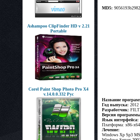
MD5:
9056193b2982
Ashampoo ClipFinder HD v 2.21
Portable
Corel Paint Shop Photo Pro X4
v.14.0.0.332 Рус
Название програ
Год выпуска:
2012
Разработчик:
FIL
Версия программы
Язык интерфейса:
Платформа: x86-x64
Лечение:
Windows Xp Sp3 MS
Windows Server 200