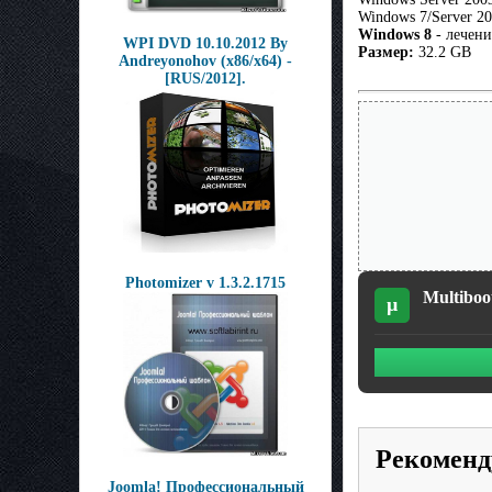
Windows 7/Server 
Windows 8
- лечени
WPI DVD 10.10.2012 By
Размер:
32.2 GB
Andreyonohov (x86/x64) -
[RUS/2012].
Photomizer v 1.3.2.1715
Multiboot
µ
Рекоменд
Joomla! Профессиональный