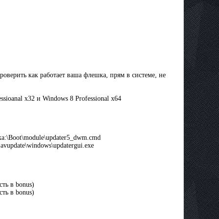
оверить как работает ваша флешка, прям в системе, не
sioanal x32 и Windows 8 Professional x64
а:\Boot\module\updater5_dwm.cmd
vupdate\windows\updatergui.exe
сть в bonus)
сть в bonus)