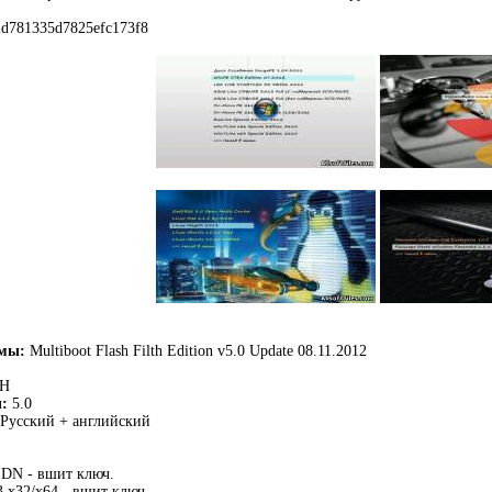
d781335d7825efc173f8
ммы:
Multiboot Flash Filth Edition v5.0 Update 08.11.2012
TH
:
5.0
Русский + английский
DN - вшит ключ.
3 x32/x64 - вшит ключ.