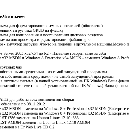
е.Что и зачем
рамма для форматирования съемных носителей (обновлено)
ановщик загрузчика GRUB на флешку
рамма для копирования и востановления дисковых разделов
грамма для просмотра и редактирования файлов .gho
e - эмулятор загрузки.Что-то на подобии виртуальной машины.Можно пр
 Server 2003 x32/x64 до R2 - Название говорит само за себя
e x32 MSDN и Windows 8 Enterprise x64 MSDN - заменяет Windows 8 Profes
ирусных баз
собственными средствами - из самой запущенной программы.
тся собственными средствами - из самой запущенной программы.
 в штатной системе (в вашей установленной на ПК Windows) Ваша флешк
в штатной системе (в вашей установленной на ПК Windows) Ваша флешка:a
AT32 для работы всех компонентов сборки
 обновлены по 08.11.2012
e x32 MSDN заменена на Windows 8 + Professional x32 MSDN (Enterprise е
e x32 MSDN заменена на Windows 8 + Professional x32 MSDN (Enterprise е
LST i386 заменен на Ubuntu Linux 12.10 i386
4 LST AMD64 заменен на Ubuntu Linux 12.10 AMD64
 заменен на Dr.Web Live CD 6.2