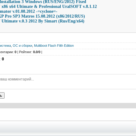
Installation 3 Windows (RUS/ENG/2012) Fixed
x86 x64 Ultimate & Professional UralSOFT v.8.1.12
ator v.01.08.2012 -=сyclone=-
P Pro SP3 Matros 15.08.2012 (x86/2012/RUS)
Ultimate v.0.3 2012 By Simart (Rus/Eng/x64)
истема
,
ОС и сборки
,
Multiboot Flash Filth Edition
ентарии:
0
| Рейтинг:
0.0
/
0
|
:
0
ь