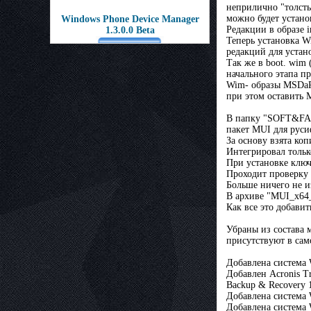
неприлично "толсты
можно будет устано
Windows Phone Device Manager
Редакции в образе 
1.3.0.0 Beta
Теперь установка Wi
редакций для устан
Так же в boot. wim 
начального этапа пр
Wim- образы MSDaRT
при этом оставить 
В папку "SOFT&FAQ"
пакет MUI для рус
За основу взята коп
Интегрировал тольк
При установке ключ
Проходит проверку 
Больше ничего не и
В архиве "MUI_x64_
Как все это добави
Убраны из состава 
присутствуют в сам
Добавлена система W
Добавлен Acronis Tr
Backup & Recovery 
Добавлена система 
Добавлена система 