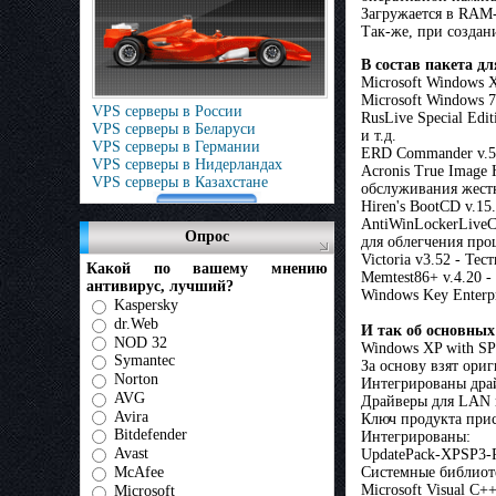
Загружается в RAM-
Так-же, при создан
В состав пакета д
Microsoft Windows X
Microsoft Windows 7 
VPS серверы в России
RusLive Special Edi
VPS серверы в Беларуси
и т.д.
VPS серверы в Германии
ERD Commander v.5.
VPS серверы в Нидерландах
Acronis True Image 
VPS серверы в Казахстане
обслуживания жестк
Hiren's BootCD v.15
AntiWinLockerLiveCD
Опрос
для облегчения про
Victoria v3.52 - Т
Какой по вашему мнению
Memtest86+ v.4.20 
антивирус, лучший?
Windows Key Enterpr
Kaspersky
dr.Web
И так об основны
NOD 32
Windows XP with SP3
Symantec
За основу взят ори
Norton
Интегрированы дра
AVG
Драйверы для LAN 
Avira
Ключ продукта прис
Bitdefender
Интегрированы:
Avast
UpdatePack-XPSP3-R
Системные библиот
McAfee
Microsoft Visual C+
Microsoft