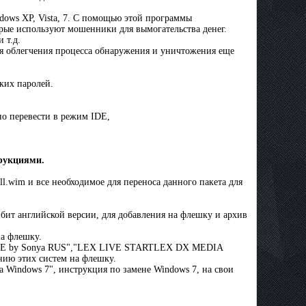
dows XP, Vista, 7. C помощью этой программы
рые используют мошенники для вымогательства денег.
 т.д.
для облегчения процесса обнаружения и уничтожения еще
ских паролей.
но перевести в режим IDE,
трукциями.
ll.wim и все необходимое для переноса данного пакета для
бит английской версии, для добавления на флешку и архив
а флешку.
ws PE by Sonya RUS","LEX LIVE STARTLEX DX MEDIA
нию этих систем на флешку.
 Windows 7", инструкция по замене Windows 7, на свои