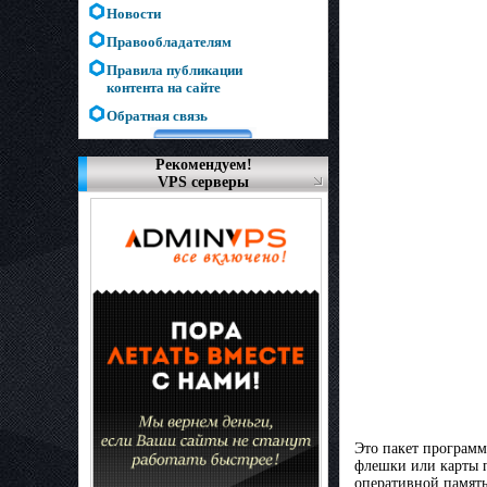
Новости
Правообладателям
Правила публикации
контента на сайте
Обратная связь
Рекомендуем!
VPS серверы
Это пакет программ
флешки или карты п
оперативной память