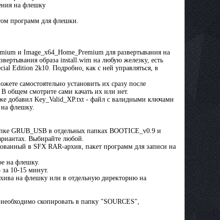
ения на флешку
етом программ для флешки.
ium и Image_x64_Home_Premium для развертывания на
вертывания образа install.wim на любую железку, есть
ial Edition 2k10. Подробно, как с ней управляться, в
жете самостоятельно установить их сразу после
) В общем смотрите сами качать их или нет.
же добавил Key_Valid_XP.txt - файл с валидными ключами
 на флешку.
папке GRUB_USB в отдельных папках BOOTICE_v0.9 и
ариантах. Выбирайте любой.
акованный в SFX RAR-архив, пакет программ для записи на
ое на флешку.
за 10-15 минут.
хива на флешку или в отдельную директорию на
ый необходимо скопировать в папку "SOURCES",