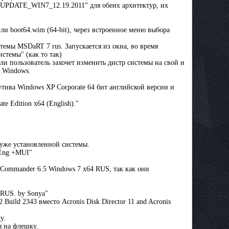
 "UPDATE_WIN7_12.19.2011” для обеих архитектур, их
ли boot64.wim (64-bit), через встроенное меню выбора
стемы MSDaRT 7 rus. Запускается из окна, во время
стемы" (как то так)
и пользователь захочет изменить дистр системы на свой и
у Windows.
ива Windows XP Corporate 64 бит английской версии и
e Edition x64 (English)."
 уже установленной системы.
 Eng +MUI"
Commander 6.5 Windows 7 x64 RUS, так как они
 RUS. by Sonya"
Build 2343 вместо Acronis Disk Director 11 and Acronis
у.
я на флешку.