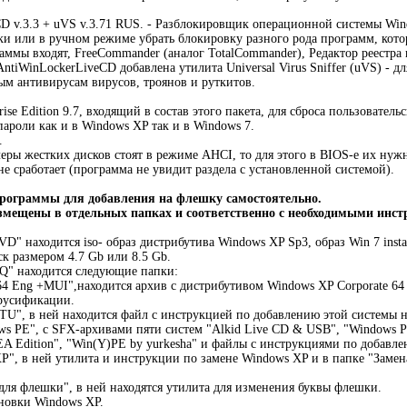
D v.3.3 + uVS v.3.71 RUS. - Разблокировщик операционной системы Win
и или в ручном режиме убрать блокировку разного рода программ, кото
аммы входят, FreeCommander (аналог TotalCommander), Редактор реестра и
AntiWinLockerLiveCD добавлена утилита Universal Virus Sniffer (uVS) - 
м антивирусам вирусов, троянов и руткитов.
ise Edition 9.7, входящий в состав этого пакета, для сброса пользователь
ароли как и в Windows XP так и в Windows 7.
.
леры жестких дисков стоят в режиме AHCI, то для этого в BIOS-е их нуж
не сработает (программа не увидит раздела с установленной системой).
рограммы для добавления на флешку самостоятельно.
змещены в отдельных папках и соответственно с необходимыми инс
D" находится iso- образ дистрибутива Windows XP Sp3, образ Win 7 insta
 размером 4.7 Gb или 8.5 Gb.
" находится следующие папки:
4 Eng +MUI",находится архив с дистрибутивом Windows XP Corporate 64 
 русификации.
U", в ней находится файл с инструкцией по добавлению этой системы н
ws PE", с SFX-архивами пяти систем "Alkid Live CD & USB", "Windo
EA Edition", "Win(Y)PE by yurkesha" и файлы с инструкциями по добавле
", в ней утилита и инструкции по замене Windows XP и в папке "Замена
для флешки", в ней находятся утилита для изменения буквы флешки.
новки Windows XP.