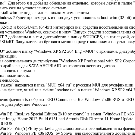
м”. Для этого я и добавил обновления отдельно, которые лежат в папке
вить уже на установленную систему.
install.wim не подвергались никаким изменениям.
ndows 7 будет происходить из под двух установщиков boot.wim (32-bit) и
овки.
(32-bit) и boot64.wim (64-bit) интегрированы средства восстановления си
ед установки Windows, ссылкой в низу "Запуск средств восстановления си
 7 добавлены и в сам дистрибутив в папку SOURCES, на тот случай, есл
MSDaRT. Запускается из бутового меню на ряду с командами на установк
 добавил папку "Windows XP SP2 x64 Eng +MUI" с архивами, дистрибут
ификации.
ия оригинального дистрибутива "Windows XP Professional with SP2 Corporat
о драйверы для SATA AHCI/RAID контролеров жестких дисков.
 вводить не нужно.
на подлинность.
зменялось.
ru.exe" находится папка "MUI_x64_ru" с русским MUI для русификации
ть на флешку, читайте в файле "readme.txt" в папке "Windows XP SP2 x64
меню флешки iso-образы: ERD Commander 6.5 Windows 7 x86 RUS и ERD 
ом дистрибутиве Windows 7
in PE "RusLive Special Edition 2k10 от conty9" в замен "Windows PE x86
ue Image Home 2012 Build 6151 and Acronis Disk Director 11 Home Update 2 
10 RUS.
Win Pe "Win(Y)PE by yurkesha для самостоятельного добавления на флешк
Win Pe "Windows PE x86 RUS. by Sonya" для самостоятельного добавлени