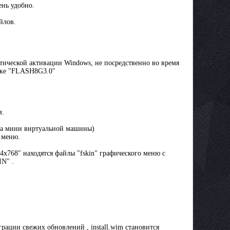
ень удобно.
йлов.
атической активации Windows, не посредственно во время
апке "FLASH8G3.0"
м.
ипа мини виртуальной машины)
 меню.
x768" находятся файлы "fskin" графического меню с
IN" .
грации свежих обновлений , install.wim становится