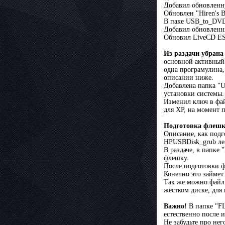
Добавил обновленну
Обновлен "Hiren's 
В паке USB_to_DVD 
Добавил обновленны
Обновил LiveCD E
Из раздачи убран
основной активный р
одна програмулина, 
описании ниже.
Добавлена папка "U
установки системы. 
Изменил ключ в фай
для XP, на момент 
Подготовка флешки
Описание, как под
HPUSBDisk_grub леж
В раздаче, в папке
флешку.
После подготовки ф
Конечно это займет
Так же можно файл
жёстком диске, для
Важно!
В папке "FL
естественно после 
Не забудьте про нег