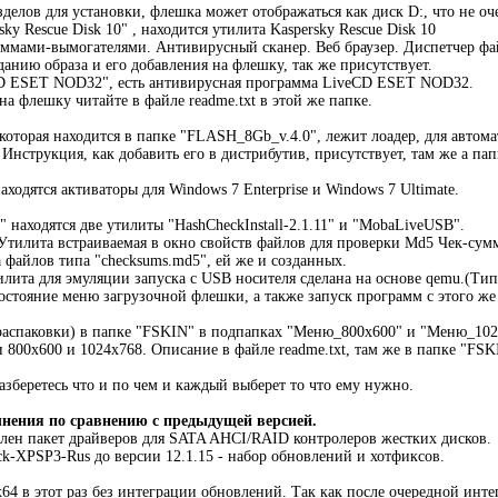
зделов для установки, флешка может отображаться как диск D:, что не оч
ky Rescue Disk 10" , находится утилита Kaspersky Rescue Disk 10
аммами-вымогателями. Антивирусный сканер. Веб браузер. Диспетчер фа
данию образа и его добавления на флешку, так же присутствует.
D ESET NOD32", есть антивирусная программа LiveCD ESET NOD32.
на флешку читайте в файле readme.txt в этой же папке.
которая находится в папке "FLASH_8Gb_v.4.0", лежит лоадер, для автом
 Инструкция, как добавить его в дистрибутив, присутствует, там же а п
ходятся активаторы для Windows 7 Enterprise и Windows 7 Ultimate.
 находятся две утилиты "HashCheckInstall-2.1.11" и "MobaLiveUSB".
- Утилита встраиваемая в окно свойств файлов для проверки Md5 Чек-сум
а файлов типа "checksums.md5", ей же и созданных.
лита для эмуляции запуска с USB носителя сделана на основе qemu.(Т
стояние меню загрузочной флешки, а также запуск программ с этого же
распаковки) в папке "FSKIN" в подпапках "Меню_800х600" и "Меню_1024
 800х600 и 1024х768. Описание в файле readme.txt, там же в папке "FSK
азберетесь что и по чем и каждый выберет то что ему нужно.
нения по сравнению с предыдущей версией.
лен пакет драйверов для SATA AHCI/RAID контролеров жестких дисков.
k-XPSP3-Rus до версии 12.1.15 - набор обновлений и хотфиксов.
x64 в этот раз без интеграции обновлений. Так как после очередной инте