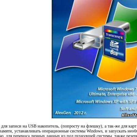
 для записи на USB накопитель, (попросту на флешку), а так-же для кар
амяти, устанавливать операционные системы Windows, и запускать нео
ю, для переноса личных данных из под рухнувшей системы, также резерв