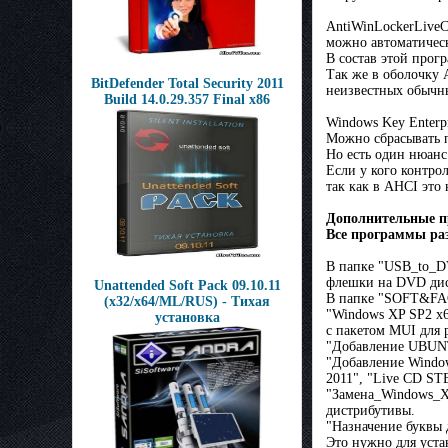
AntiWinLockerLiveC
можно автоматическ
В состав этой прогр
Так же в оболочку 
BitDefender Total Security 2011
неизвестных обычны
Build 14.0.29.357 Final x86
Windows Key Enterpr
Можно сбрасывать п
Но есть один нюанс
Если у кого контро
так как в AHCI это 
Дополнительные п
Все программы ра
В папке "USB_to_DV
флешки на DVD диск
Unattended Soft Pack 09.10.11
В папке "SOFT&FAQ
(x32/x64/ML/RUS) - Тихая
"Windows XP SP2 x6
установка
с пакетом MUI для
"Добавление UBUNT
"Добавление Windo
2011", "Live CD ST
"Замена_Windows_XP
дистрибутивы.
"Назначение буквы 
Это нужно для уста