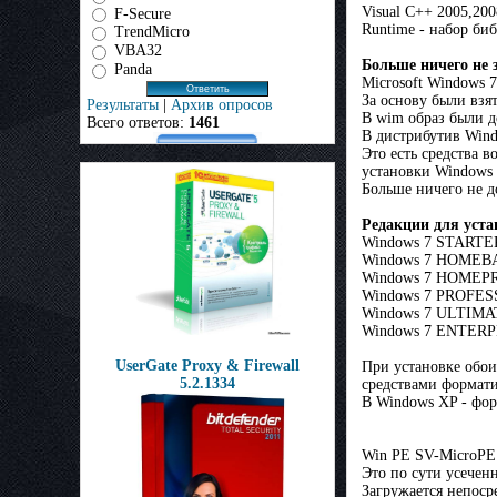
Visual C++ 2005,200
F-Secure
Runtime - набор би
TrendMicro
VBA32
Больше ничего не з
Panda
Microsoft Windows 7
За основу были взят
Результаты
|
Архив опросов
В wim образ были до
Всего ответов:
1461
В дистрибутив Wind
Это есть средства 
установки Windows 
Больше ничего не до
Редакции для уста
Windows 7 STARTE
Windows 7 HOMEBA
Windows 7 HOMEP
Windows 7 PROFES
Windows 7 ULTIMA
Windows 7 ENTERP
UserGate Proxy & Firewall
При установке обои
5.2.1334
средствами формати
В Windows XP - фор
Win PE SV-MicroPE 
Это по сути усечен
Загружается непосре