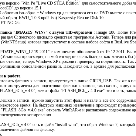
ю версию "Win Pe "Live CD STEA Edition" для самостоятельного добавл
BootCD" до версии 15.1
обновил iso-образ с Windows xp для переноса его на DVD вместе с пак
й образ( KWU_1.0.3.upd2.iso) Kaspersky Rescue Disk 10
SET NOD32.
а папка "IMAGES_WIN7" с двумя TIB-образами :
Image_x86_Home_Prem
аздел С: жесткого диска,по средствам программы Acronis. Теперь для раз
(WinNTSetup) которая присутствует в составе набора софта в RusLive Spec
PDATE_WIN7_12.19.2011” с комплектом обновлений от 19.12.2011. Вы мо
(Установка происходит, на мой взгляд не очень быстро, как хотелось бы.
ле ответов, теперь Windows XP проходит проверку на подлинность. Так 
публикации обновленной раздачи. Находится он, в архиве для распаковки
 к работе.
готовить флешку к записи, присутствует в папке GRUB_USB. Так же в 
ат инструменты для подготовки флешки к записи, так сказать, в двух в
 "FLASH_8Gb_v.4.0", лежит файл "FLASH_8Gb_v.4.0.exe" это и есть, зап
лешки к записи, нужно запустить этот файл и извлечь все его содержим
 некоторое время. На быстрых машинах извлечение происходит примерно 
 "FLASH_8Gb_v.4.0.exe" открыть WinRAR-е и распаковать содержимое ар
 последующего копирования.
ASH_8Gb_v.4.0" есть и файл "install.wim", это образ Windows 7, котор
извлечения файлов на флешку.
о.