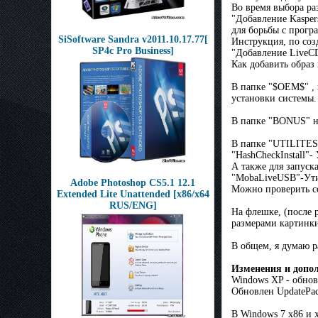
Во время выбора ра
"Добавление Kaspers
для борьбы с прогр
SiSoftware Sandra v2011.10.17.77[
Инструкция, по соз
SP4c Pro Business]
"Добавление LiveC
Как добавить образ 
В папке "$OEM$" , 
установки системы.
В папке "BONUS" на
В папке "UTILITES"
"HashCheckInstall"
А также для запуск
"MobaLiveUSB"-Ути
Adobe Photoshop CS5.1 12.1
Можно проверить со
Extended Lite Unattended [x86/x64
RUS/ENG]
На флешке, (после 
размерами картинки
В общем, я думаю р
Изменения и допол
Windows XP - обнов
Обновлен UpdatePac
В Windows 7 x86 и 