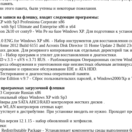
память.
ии этого пакета, были учтены и некоторые пожелания.
ля записи на флешку, входят следующие программы:
P with Sp3 Professiona Corporate x86
with Sp1 Ultimate and Enterprise x86 и х64
tion 2k10 от conty9 - Win Pe на базе Windows XP. Для подготовки к уста
0 ENG.for Windows XP x86. - Набор инструментов для восстановления с
Home 2012 Build 6151 and Acronis Disk Director 11 Home Update 2 Build 
их дисков. Для резервного копирования как отдельных директорий так 
.1 - Набор программ и утилит для восстановления и диагностики.
 v.3.3 + uVS v.3.71 RUS. - Разблокировщик Операционных систем Windows
цесса обнаружения и уничтожения еще неизвестных обычным антивируса
естирование и сервисное обслуживание IDE и ATA HDD.
- Тестирование и диагностика оперативной памяти.
ise Edition v.9.7 - Сброс пользовательских паролей, в Windows2000/Xp и
х программах загрузочной флешки
 Corporate Russian x86
гинальный образ Windows XP with Sp3
йверы для SATA AHCI/RAID контролеров жестких дисков .
и WLAN контролеров сетевых карт.
утствует в дистрибутиве. При установке вводить не нужно. Проходит пр
us версия 12.1.15 - набор обновлений и хотфиксов.
еки:
+ Redistributable Package - Устанавливает компоненты среды выполнения 