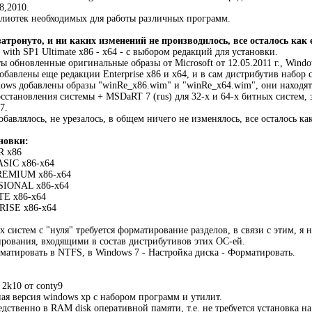
8,2010.
блиотек необходимых для работы различных программ.
атронуто, и ни каких изменений не производилось, все осталось как 
 with SP1 Ultimate х86 - x64 - с выбором редакций для установки.
ы обновленные оригинальные образы от Microsoft от 12.05.2011 г., Windows
бавлены еще редакции Enterprise х86 и x64, и в сам дистрибутив набор се
ows добавлены образы "winRe_x86.wim" и "winRe_x64.wim", они находятс
восстановления системы + MSDaRT 7 (rus) для 32-х и 64-х битных систем,
7.
бавлялось, не урезалось, в общем ничего не изменялось, все осталось как
новки:
R х86
SIC х86-х64
REMIUM х86-х64
SIONAL х86-х64
TE х86-х64
RISE х86-х64
х систем с "нуля" требуется форматирование разделов, в связи с этим, я
рования, входящими в состав дистрибутивов этих ОС-ей.
матировать в NTFS, в Windows 7 - Настройка диска - Форматировать.
2k10 от conty9
ная версия windows xp с набором программ и утилит.
дственно в RAM disk оперативной памяти, т.е. не требуется установка н